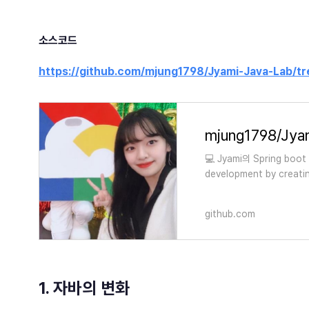
소스코드
https://github.com/mjung1798/Jyami-Java-Lab/tr
mjung1798/Jya
💻 Jyami의 Spring boot
development by creati
github.com
1. 자바의 변화