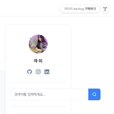
쟈미의 devlog
구독하기
쟈 미