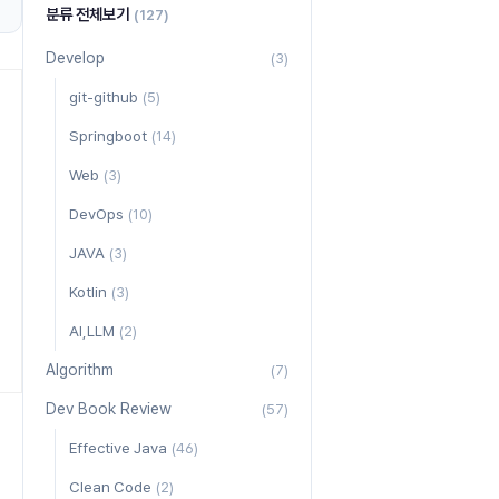
분류 전체보기
(127)
Develop
(3)
git-github
(5)
Springboot
(14)
Web
(3)
DevOps
(10)
JAVA
(3)
Kotlin
(3)
AI,LLM
(2)
Algorithm
(7)
Dev Book Review
(57)
Effective Java
(46)
Clean Code
(2)