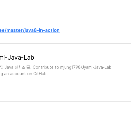
ee/master/java8-in-action
mi-Java-Lab
 및 Java 실험소 💻. Contribute to mjung1798/Jyami-Java-Lab
ng an account on GitHub.