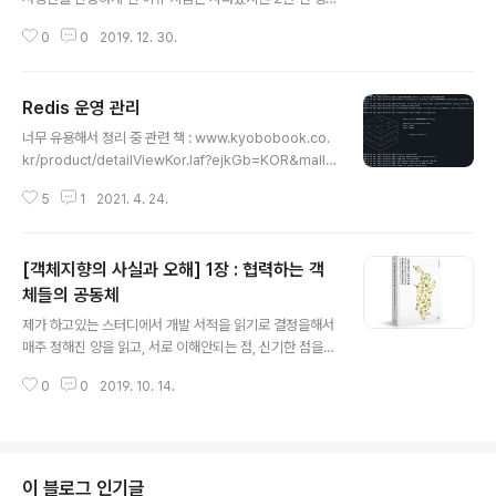
활코딩의 지옥에서 온 깃 강의를 조금이나마 들은 적이 있
0
0
2019. 12. 30.
다. 하지만 역시 깃은 프로젝트를 하면서 부딫히면서 시도
하다 보니 git reset --hard 도 잘못해보고 소스코드도
날려보면서 어느새 깃이 두렵지 않아졌다. 그러나 학교에
Redis 운영 관리
서 팀플을 하거나 할 때 동기들은 git을 이용하지 않고 카카
글 내용
오톡으로 복사 붙여 넣기를 하면서 소스코드를 전달하곤
너무 유용해서 정리 중 관련 책 : www.kyobobook.co.
했다. 그래서 나는 대학생들이 git을 좀 더 잘 사용했으면
kr/product/detailViewKor.laf?ejkGb=KOR&mallG
해서 발표를 통해 친구들에게 깃을 사용하는 방법을 알려
b=KOR&barcode=9788968486814 Redis 운영
주려 하였다. 그래서 생각한 첫번째 방법이 DSC Ewha에
5
1
2021. 4. 24.
관리 - 교보문고 『Redis 운영 관리』는 Redis의 특징과
서 깃 세미나를 여는 것이었는데, 아무래도 초보자의 눈높
함께 어떻게 운영하고 관리해야 하는지를 알아보는 책이
이에서 설명하기가 어려웠다..
다. Redis 복제 모델과 복제시 주의해야 할 사항을 학습한
[객체지향의 사실과 오해] 1장 : 협력하는 객
다. 저자는 현장에서 얻은 노하우와 실무 팁 www.kyobo
book.co.kr 1. Redis의 이해 문서 : redis.io/ 소스 : git
체들의 공동체
글 내용
hub.com/redis/redis 커맨드 : redis.io/commands
제가 하고있는 스터디에서 개발 서적을 읽기로 결정을해서
Redis의 주요 특징 key-value 스토어 : 단순 스트링에
매주 정해진 양을 읽고, 서로 이해안되는 점, 신기한 점을
대한 Key/Value 구조를 지원..
공유하기로 했습니다 :) 저는 이렇게 책을 읽고 저의 생각,
0
0
2019. 10. 14.
헷갈렸던 점을 다른 박스로 구분하려합니다! 0. 개요 0-1.
객체지향 프로그래밍 객체지향 프로그래밍 = 현실 속에 존
재하는 사물을 SW 내부로 옮겨온다. SW : 실세계의 투영
객체 : 사물에 대한 추상화 [모방한 것] : 직접 대응되는 사
물로 생각하지만 실제로는 X (철학적 의미로 생각) But, 실
이 블로그 인기글