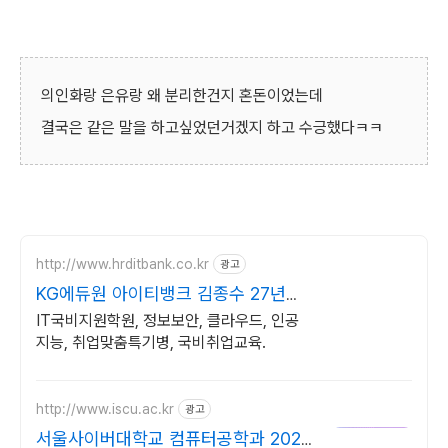
의인화랑 은유랑 왜 분리한건지 혼돈이었는데
결국은 같은 말을 하고싶었던거겠지 하고 수긍했다ㅋㅋ
http://www.hrditbank.co.kr
광고
KG에듀원 아이티뱅크 김종수 27년경
력전문가 IT취업상담
IT국비지원학원, 정보보안, 클라우드, 인공
지능, 취업맞춤특기병, 국비취업교육.
http://www.iscu.ac.kr
광고
서울사이버대학교 컴퓨터공학과 2026