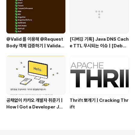
@Valid 를 이용해 @Request
[디버깅 기록] Java DNS Cach
Body 객체 검증하기 | Validati
e TTL 무시되는 이슈 | [Debug
ng @RequestBody Object
ging Log] Java DNS Cache
s Using @Valid
TTL Ignored Issue
공채없이 카카오 개발자 취준기 |
Thrift 뽀개기 | Cracking Thr
How I Got a Developer Job
ift
at Kakao Without Open Re
cruitment