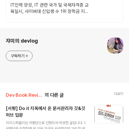
가을학기 신편입생
IT인력 양성, IT 관련 국가 및 국제자격증 교
육실시, 사이버대 신입생 수 1위 장학금 지급
1위, 학사 석사 박사 온라인복수학위까지
로그 정보
쟈미의 devlog
구독하기
더보기
Dev Book Review
의 다른 글
[서평] Do it 지옥에서 온 문서관리자 깃&깃
허브 입문
글 내용
이지스퍼블리싱 서평단으로 선정되어 작성한 글입니다. 1.
서평단을 신청하게 된 이유 지금은 사라졌지만 2년 전 생