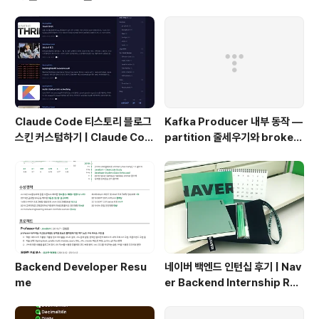
제로 연관성은 희미하다 (사상 이해에 효과적으로 사용하
는 통념) 객체지향 프로그래밍의 목적 = 새로운 세계의 창
조 1. SW 객체의 자율성 (authonomous) : 상태와 행위
를 캡슐화(encapsulation) 2. 객체는 협력..
Claude Code 티스토리 블로그
Kafka Producer 내부 동작 —
스킨 커스텀하기 | Claude Cod
partition 줄세우기와 broker
e Customizing a Tistory Bl
단위 flush
og Skin
Backend Developer Resu
네이버 백엔드 인턴십 후기 | Nav
me
er Backend Internship Rev
iew