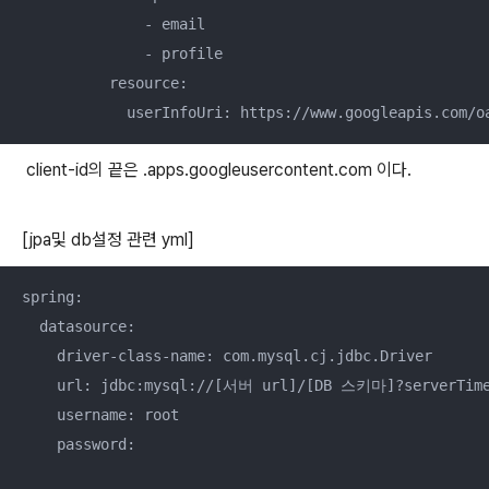
              - email

              - profile

          resource:

client-id의 끝은 .apps.googleusercontent.com 이다.
[jpa및 db설정 관련 yml]
spring:

  datasource:

    driver-class-name: com.mysql.cj.jdbc.Driver

    url: jdbc:mysql://[서버 url]/[DB 스키마]?serverTimez
    username: root

    password:
