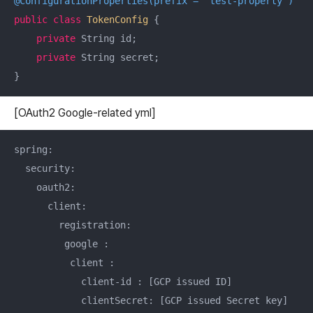
@ConfigurationProperties(prefix = "test-property")
public
class
TokenConfig
{

private
 String id;

private
 String secret;

[OAuth2 Google-related yml]
spring:

  security:

    oauth2:

      client:

        registration:

         google :

          client :

            client-id : [GCP issued ID]

            clientSecret: [GCP issued Secret key]
