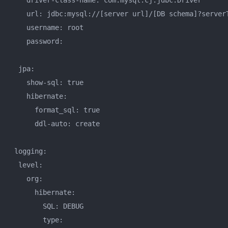
    driver-class-name: com.mysql.cj.jdbc.Driver

    url: jdbc:mysql://[server url]/[DB schema]?serverT
    username: root

    password:

  jpa:

    show-sql: true

    hibernate:

      format_sql: true

      ddl-auto: create

 logging:

  level:

    org:

      hibernate:

        SQL: DEBUG

        type:
