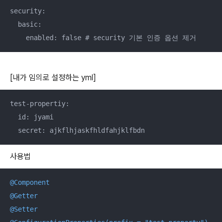
security:

  basic:

[내가 임의로 설정하는 yml]
test-propertiy:

  id: jyami

  secret: ajkflhjaskfhldfahjklfbdn
사용법
@Component
@Getter
@Setter