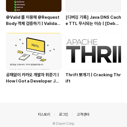
@Valid 를 이용해 @Request
[디버깅 기록] Java DNS Cach
Body 객체 검증하기 | Validati
e TTL 무시되는 이슈 | [Debug
ng @RequestBody Object
ging Log] Java DNS Cache
s Using @Valid
TTL Ignored Issue
공채없이 카카오 개발자 취준기 |
Thrift 뽀개기 | Cracking Thr
How I Got a Developer Job
ift
at Kakao Without Open Re
cruitment
의안내
티스토리
로그인
고객센터
© Daum Corp.