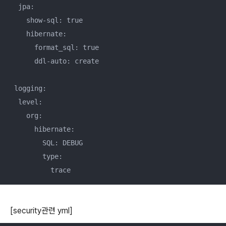
  jpa:

    show-sql: true

    hibernate:

      format_sql: true

      ddl-auto: create

 logging:

  level:

    org:

      hibernate:

        SQL: DEBUG

        type:

[security관련 yml]