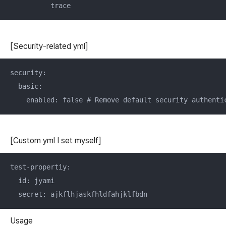
[Security-related yml]
security:

  basic:

[Custom yml I set myself]
test-propertiy:

  id: jyami

  secret: ajkflhjaskfhldfahjklfbdn
Usage