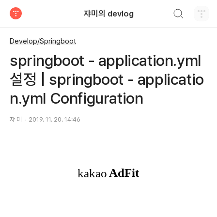
검색하기
쟈미의 devlog
티스토리
Develop/Springboot
springboot - application.yml
설정 | springboot - applicatio
n.yml Configuration
쟈 미
2019. 11. 20. 14:46