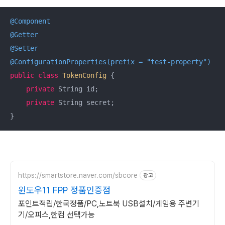
@Component
@Getter
@Setter
@ConfigurationProperties(prefix = "test-property")
public
class
TokenConfig
{

private
 String id;

private
 String secret;

https://smartstore.naver.com/sbcore
광고
윈도우11 FPP 정품인증점
포인트적립/한국정품/PC,노트북 USB설치/게임용 주변기
기/오피스,한컴 선택가능