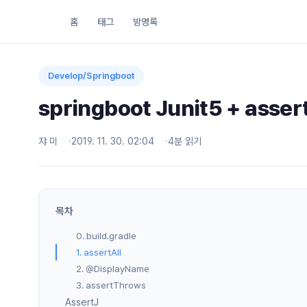
홈
태그
방명록
Develop/Springboot
springboot Junit5 + asse
쟈 미
2019. 11. 30. 02:04
4분 읽기
목차
0. build.gradle
1. assertAll
2. @DisplayName
3. assertThrows
AssertJ