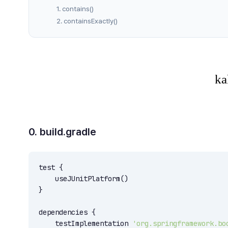
1. contains()
2. containsExactly()
0. build.gradle
test {

    useJUnitPlatform()

}

dependencies {

    testImplementation 
'org.springframework.bo