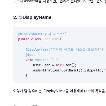
그러나 assertAll을 사용하면, 1번에서 실패했어도 2번 3번도
2. @DisplayName
@DisplayName("유저 테스트")
public
class
UserTest
{

@DisplayName("유저의 이름을 테스트 해보자!")
@Test
void
someTest
()
{

        User user = 
new
 User();

        assertThat(user.getName()).isEqualTo(
"
    }
이렇게 할 경우에는, DisplayName을 이용해서 test의 목적