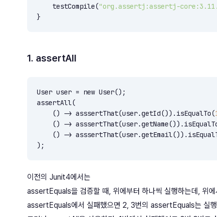
    testCompile(
"org.assertj:assertj-core:3.11
}
1. assertAll
User user = new User();

assertAll(

    () -> asssertThat(user.getId()).isEqualTo(
    () -> asssertThat(user.getName()).isEqualT
    () -> asssertThat(user.getEmail()).isEqual
);
이전의 Junit4에서는
assertEquals을 검증할 때, 위에부터 하나씩 실행하는데, 위
assertEquals에서 실패했으면 2, 3번의 assertEquals는 