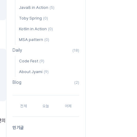
Java8 in Action
(5)
Toby Spring
(0)
Kotlin in Action
(0)
MSA pattern
(0)
Daily
(18)
Code Fest
(9)
About Jyami
(9)
Blog
(2)
전체
오늘
어제
번의