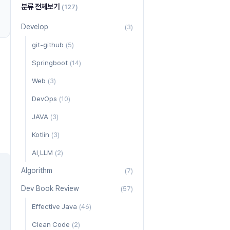
분류 전체보기
(127)
Develop
(3)
git-github
(5)
Springboot
(14)
Web
(3)
DevOps
(10)
JAVA
(3)
Kotlin
(3)
AI,LLM
(2)
Algorithm
(7)
Dev Book Review
(57)
Effective Java
(46)
Clean Code
(2)