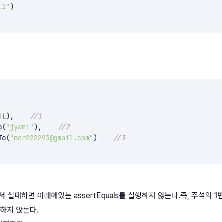
.1"
)

1
L),    
//1
o(
"jyami"
),    
//2
To(
"mor222293@gmail.com"
)    
//3
에서 실패하면 아래에있는 assertEquals를 실행하지 않는다.즉, 주석의 1
실행하지 않는다.