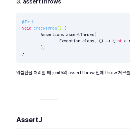
3. assertThrows
@Test
void
checkThrow
()
{

	Assertions.assertThrows(

		Exception.class, () -> {
int
 a 
	);

}
익셉션을 처리할 때 junit5의 assertThrow 안에 throw 
AssertJ