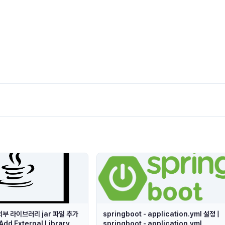
 외부 라이브러리 jar 파일 추가
springboot - application.yml 설정 |
Add External Library
springboot - application.yml