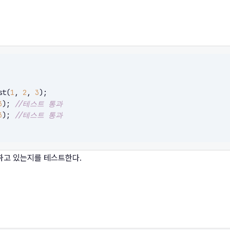
st(
1
, 
2
, 
3
);

3
);	
//테스트 통과
3
);	
//테스트 통과
함하고 있는지를 테스트한다.