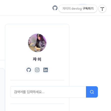
EN
쟈미의 devlog
구독하기
쟈 미