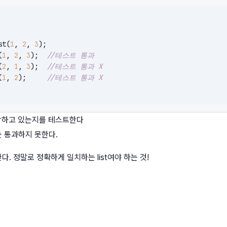
st(
1
, 
2
, 
3
);

(
1
, 
2
, 
3
);	
//테스트 통과
(
2
, 
1
, 
3
);	
//테스트 통과 X
(
1
, 
2
);	
//테스트 통과 X
포함하고 있는지를 테스트한다
 통과하지 못한다.
 정말로 정확하게 일치하는 list여야 하는 것!