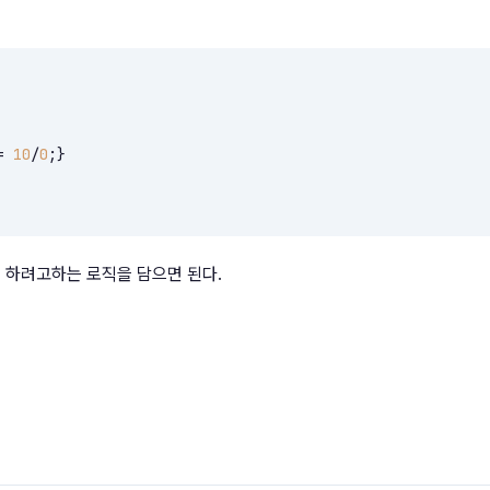
= 
10
/
0
;}

체크를 하려고하는 로직을 담으면 된다.