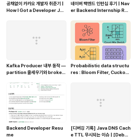
공채없이 카카오 개발자 취준기 |
네이버 백엔드 인턴십 후기 | Nav
How I Got a Developer Job
er Backend Internship Rev
at Kakao Without Open Re
iew
cruitment
Kafka Producer 내부 동작 —
Probabilistic data structu
partition 줄세우기와 broker
res : Bloom Filter, Cuckoo
단위 flush
Filter, Ribbon Filter | Prob
abilistic Data Structures:
Bloom Filter, Cuckoo Filte
r, Ribbon Filter
Backend Developer Resu
[디버깅 기록] Java DNS Cach
me
e TTL 무시되는 이슈 | [Debug