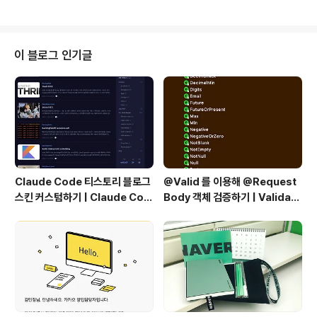
결지어서 알면 좋을 것 같습니다 :)command ⌘shift ⇧
option ⌥control ⌃윈도우랑 매칭 가능윈도우의 contr
ol이 mac의 command와 매칭이 되는 것 같아요! 기본적
인 커맨드 입니다.복사 : ⌘ + c붙여넣기 : ⌘ + v잘라내기
이 블로그 인기글
: ⌘ + x되돌리기 : ⌘ + z전체선택 : ⌘ + a저장 : ⌘ + s
찾기 : ⌘ + f윈도우와 매칭이 어려운 커맨드애플리케이션
닫기 : ⌘ + q탭닫기 : ⌘ + w 파일 삭제 : ⌘ + delete파
일 들어가기 &..
Claude Code 티스토리 블로그
@Valid 를 이용해 @Request
스킨 커스텀하기 | Claude Cod
Body 객체 검증하기 | Validati
e Customizing a Tistory Bl
ng @RequestBody Object
og Skin
s Using @Valid