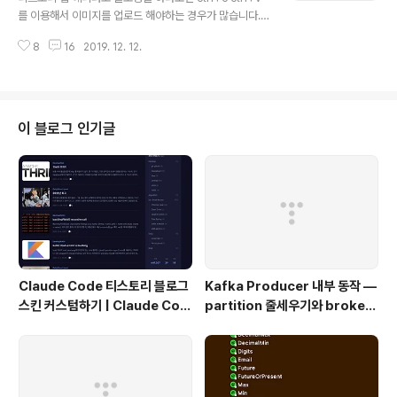
를 이용해서 이미지를 업로드 해야하는 경우가 많습니다.
근데 이때 생기는 치명적인 오류가 있는데요.구글링으로
8
16
2019. 12. 12.
얻은 이미지를 ctrl+c 해서 tistory에 ctrl+v를 할 때 간
혹붙여넣기 및 이미지 업로드 중입니다이 글이 뜬 창 상태
에서 멈추는 경우가 있어요ㅠㅠㅠ 이럴경우 새로 고침을
하면 그동안 쓴 글도 임시저장이 안되있는 상황이라서 날
아가면 맘이 찢어집니다이럴때 야매로 안에 있는 글이라도
이 블로그 인기글
복사할 수 있게 해결하는 방법을 포스팅 하려합니다.이 상
태에서 멈추었을 때 Ctrl + S 를 이용해서 HTML 파일로
저장합니다.저장된 HTML 파일을 여는 동시에 Ctrl+A C
trl+C 를 이용해서 전체 내용을 복사합니다.이때 이 html
파일을..
Claude Code 티스토리 블로그
Kafka Producer 내부 동작 —
스킨 커스텀하기 | Claude Cod
partition 줄세우기와 broker
e Customizing a Tistory Bl
단위 flush
og Skin