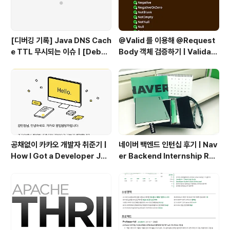
[디버깅 기록] Java DNS Cach
@Valid 를 이용해 @Request
e TTL 무시되는 이슈 | [Debug
Body 객체 검증하기 | Validati
ging Log] Java DNS Cache
ng @RequestBody Object
TTL Ignored Issue
s Using @Valid
공채없이 카카오 개발자 취준기 |
네이버 백엔드 인턴십 후기 | Nav
How I Got a Developer Job
er Backend Internship Rev
at Kakao Without Open Re
iew
cruitment