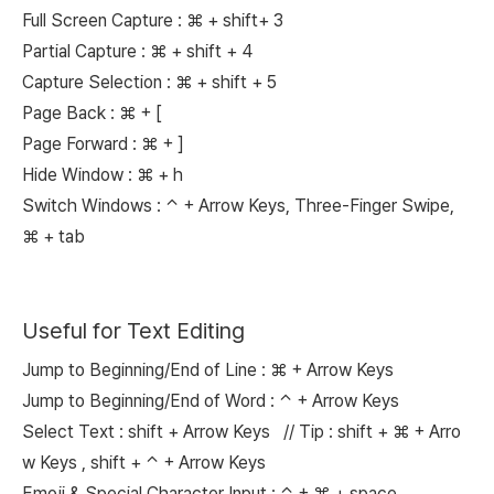
Full Screen Capture :
⌘
+ shift+ 3
Partial Capture :
⌘
+ shift + 4
Capture Selection :
⌘
+ shift + 5
Page Back :
⌘ + [
Page Forward :
⌘ + ]
Hide Window :
⌘
+ h
Switch Windows :
⌃ + Arrow Keys, Three-Finger Swipe,
⌘ + tab
Useful for Text Editing
Jump to Beginning/End of Line :
⌘
+ Arrow Keys
Jump to Beginning/End of Word :
⌃
+ Arrow Keys
Select Text : shift + Arrow Keys // Tip : shift +
⌘
+ Arro
w Keys ,
shift +
⌃
+ Arrow Keys
Emoji & Special Character Input :
⌃ +
⌘ + space