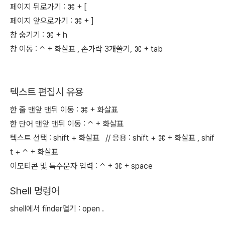
페이지 뒤로가기 :
⌘ + [
페이지 앞으로가기 :
⌘ + ]
창 숨기기 :
⌘
+ h
창 이동 :
⌃ + 화살표 , 손가락 3개쓸기,
⌘ + tab
텍스트 편집시 유용
한 줄 맨앞 맨뒤 이동 :
⌘
+ 화살표
한 단어 맨앞 맨뒤 이동 :
⌃
+ 화살표
텍스트 선택 : shift + 화살표 // 응용 : shift +
⌘
+ 화살표 ,
shif
t +
⌃
+ 화살표
이모티콘 및 특수문자 입력 :
⌃ +
⌘ + space
Shell 명령어
shell에서 finder열기 : open .