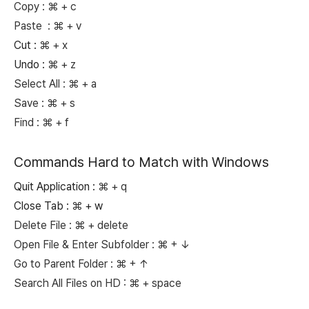
Copy :
⌘
+ c
Paste :
⌘
+ v
Cut :
⌘
+ x
Undo :
⌘
+ z
Select All :
⌘
+ a
Save :
⌘
+ s
Find :
⌘
+ f
Commands Hard to Match with Windows
Quit Application :
⌘
+ q
Close Tab :
⌘
+ w
Delete File :
⌘ + delete
Open File & Enter Subfolder :
⌘ + ↓
Go to Parent Folder :
⌘ + ↑
Search All Files on HD : ⌘
+ space