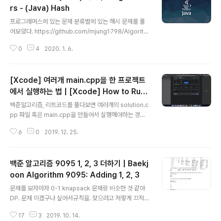
드를 제출할 때 static 변수를 사용하지 말자. 사용하더라
rs - (Java) Hash
글 내용
도 한번의 코드가 끝나면 static 변수를 초기화해주자pub
프로그래머스에 있는 문제 분류별에 있는 해시 문제를 풀
lic class Solution{ static int carry = 0..
어보았다. https://github.com/mjung1798/Algorith
m/tree/master/algorithm_JAVA/src/com/jyami/p
0
4
2020. 1. 6.
rogrammers/hash mjung1798/AlgorithmMy Alg
orithm Source Code Storage :). Contribute to mj
ung1798/Algorithm development by creating an
[Xcode] 여러개 main.cpp을 한 프로젝트
account on GitHub.github.com 1. HashMap의 유용
한 method .getOrDefault(T key, K defaultValue)
에서 실행하는 법 | [Xcode] How to Run
글 내용
완주하지 못한 선수를 풀면서 새로운 메소드를 알게 되었
Multiple main.cpp Files in a Single Pr
백준알고리즘, 리트코드를 풀다보면 여러개의 solution.c
다.public String solution(Strin..
oject
pp 파일 혹은 main.cpp을 만들어서 실행해야하는 경우
가 많습니다.한개의 Xcode 프로젝트에 여러개의 main.c
6
0
2019. 12. 25.
pp를 만드는 방법을 포스팅하려 합니다.1. 새로운 Xcode
프로젝트를 생성합니다.이때 프로젝트의 Command Lin
e Tool 으로 만들어 줍니다.2. 새로운 프로젝트의 옵션을
백준 알고리즘 9095 1, 2, 3 더하기 | Baekj
적어줍니다.3. Xcode project 프로젝트를 클릭합니다.
4. 프로젝트의 하단을 보면 프로젝트와 타겟에 대해 적혀
oon Algorithm 9095: Adding 1, 2, 3
글 내용
있는 바의 하단을 보면 + - 가 있습니다. 이때 +를 눌러서
​​문제를 보자마자 0-1 knapsack 문제랑 비슷한 것 같아
새로운 Target을 생성해줍니다.Target 생성도 역시 1~
DP. 문제 이겠구나 싶어서규칙을. 찾으려고 저렇게 끄적였
2와 같이 Command Line Tool로 선택을 하고, Produ
습니다ㅋㅋㅋ 처음 저 숫자들의 합만 봤을 때는 뭔가 생각
ct Name을 지정해서 생성합니다.5..
17
3
2019. 10. 14.
이 반복이 되고 더하기가 반복이 되면서. 뭔가 했는데전부