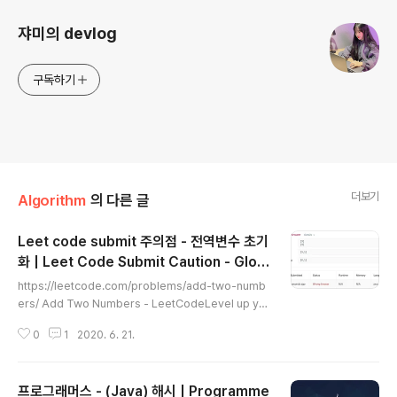
쟈미의 devlog
구독하기
더보기
Algorithm
의 다른 글
Leet code submit 주의점 - 전역변수 초기
화 | Leet Code Submit Caution - Glob
글 내용
al Variable Initialization
https://leetcode.com/problems/add-two-numb
ers/ Add Two Numbers - LeetCodeLevel up yo
ur coding skills and quickly land a job. This is th
0
1
2020. 6. 21.
e best place to expand your knowledge and ge
t prepared for your next interview.leetcode.co
m이문제 풀다가 간단한 문제고, 문제 풀이도 잘 했는데 뭐
프로그래머스 - (Java) 해시 | Programme
가 문제지 했었다. 결론부터 말하자면 LeetCode에서 코