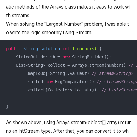
atic methods of the Arrays class makes it easy to work wi
th streams.
When solving the "Largest Number" problem, I was able t
o write the logic smoothly using Stream.
public
 String 
solution
(
int
[] numbers)
{

    StringBuilder sb = 
new
 StringBuilder();

    List<String> collect = Arrays.stream(numbers) 
// 
    	.mapToObj(String::valueOf) 
// stream<String>
        .sorted(
new
 BigComparator()) 
// stream<String
        .collect(Collectors.toList()); 
// List<String
}
As shown above, using Arrays.stream(object[] array) retur
ns an IntStream type. After that, you can convert it to wh