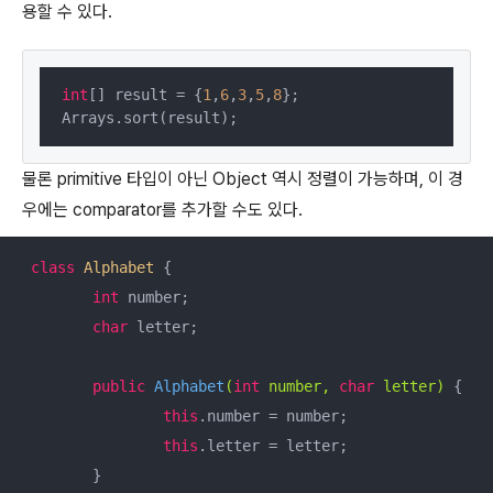
용할 수 있다.
int
[] result = {
1
,
6
,
3
,
5
,
8
};

Arrays.sort(result);
물론 primitive 타입이 아닌 Object 역시 정렬이 가능하며, 이 경
우에는 comparator를 추가할 수도 있다.
class
Alphabet
{

int
 number;

char
 letter;

public
Alphabet
(
int
 number, 
char
 letter)
{

this
.number = number;

this
.letter = letter;

	}
