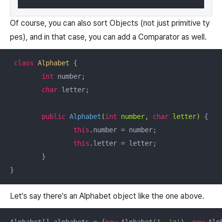
Of course, you can also sort Objects (not just primitive ty
pes), and in that case, you can add a Comparator as well.
class
Alphabet
{

int
 number;

char
 letter;

public
Alphabet
(
int
 number, 
char
 letter)
{

this
.number = number;

this
.letter = letter;

	}

}
Let's say there's an Alphabet object like the one above.
Alphabet[] alphabets = {
new
 Alphabet(
1
, 
'a'
), 
new
 Alp