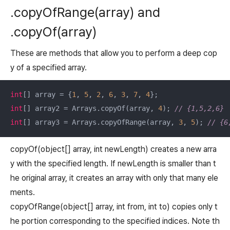
.copyOfRange(array) and
.copyOf(array)
These are methods that allow you to perform a deep cop
y of a specified array.
int
[] array = {
1
, 
5
, 
2
, 
6
, 
3
, 
7
, 
4
int
[] array2 = Arrays.copyOf(array, 
4
); 
// {1,5,2,6}
int
[] array3 = Arrays.copyOfRange(array, 
3
, 
5
); 
// {6
copyOf(object[] array, int newLength) creates a new arra
y with the specified length. If newLength is smaller than t
he original array, it creates an array with only that many ele
ments.
copyOfRange(object[] array, int from, int to) copies only t
he portion corresponding to the specified indices. Note th