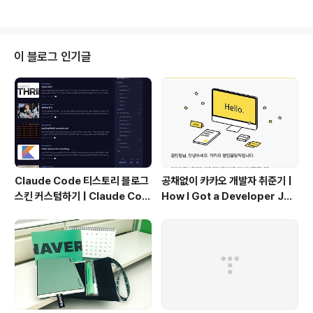
다 더한 값을 보니 점화식이 보이더군요역시 DP 문제는 규
칙만 찾으면 코드는 짧은 것 같습니다.https://www.acmi
cpc.net/problem/9095 9095번: 1, 2, 3 더하기문제
정수 4를 1, 2, 3의 합으로 나타내는 방법은 총 7가지가 있
이 블로그 인기글
다. 합을 나타낼 때는 수를 1개 이상 사용해야 한다. 1+1+1
+1 1+1+2 1+2+1 2+1+1 2+2 1+3 3+1 정수 n이 주
어졌을 때, n을 1, 2, 3의 합으로 나타내는 방법의 수를 구
하는 프로그램..
Claude Code 티스토리 블로그
공채없이 카카오 개발자 취준기 |
스킨 커스텀하기 | Claude Cod
How I Got a Developer Job
e Customizing a Tistory Bl
at Kakao Without Open Re
og Skin
cruitment