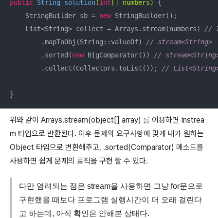
public
 String 
solution
(
int
[] numbers)
{

    StringBuilder sb = 
new
 StringBuilder();

    List<String> collect = Arrays.stream(numbers) 
// 
    	.mapToObj(String::valueOf) 
// stream<String>
        .sorted(
new
 BigComparator()) 
// stream<String
        .collect(Collectors.toList()); 
// List<String
}
위와 같이 Arrays.stream(object[] array) 를 이용하면 Instrea
m 타입으로 반환된다. 이후 문제의 요구사항에 맞게 내가 원하는
Object 타입으로 변환해주고, .sorted(Comparator) 메소드를
사용하면 쉽게 문제의 로직을 구현 할 수 있다.
다만 염려되는 점은 stream을 사용하면 그냥 for문으로
구현했을 때보다 프로그램 실행시간이 더 오래 걸린다
고 하는데, 아직 확인은 안해본 상태다.