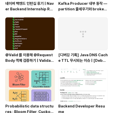
네이버 백엔드 인턴십 후기 | Nav
Kafka Producer 내부 동작 —
er Backend Internship Rev
partition 줄세우기와 broker
iew
단위 flush
@Valid 를 이용해 @Request
[디버깅 기록] Java DNS Cach
Body 객체 검증하기 | Validati
e TTL 무시되는 이슈 | [Debug
ng @RequestBody Object
ging Log] Java DNS Cache
s Using @Valid
TTL Ignored Issue
Probabilistic data structu
Backend Developer Resu
res : Bloom Filter, Cuckoo
me