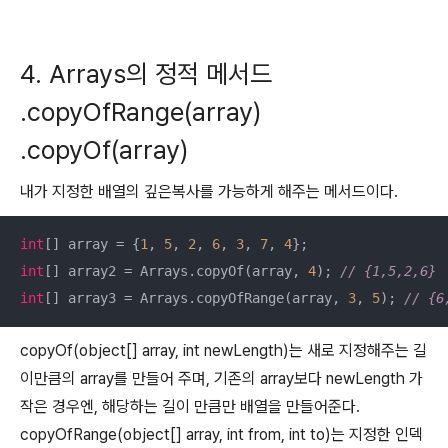
4. Arrays의 정적 메서드
.copyOfRange(array)
.copyOf(array)
내가 지정한 배열의 깊은복사를 가능하게 해주는 메서드이다.
int
[] array = {
1
, 
5
, 
2
, 
6
, 
3
, 
7
, 
4
int
[] array2 = Arrays.copyOf(array, 
4
); 
// {1,5,2,6}
int
[] array3 = Arrays.copyOfRange(array, 
3
, 
5
); 
// {6
copyOf(object[] array, int newLength)는 새로 지정해주는 길
이만큼의 array를 만들어 주며, 기존의 array보다 newLength 가
작은 경우엔, 해당하는 길이 만큼만 배열을 만들어준다.
copyOfRange(object[] array, int from, int to)는 지정한 인덱