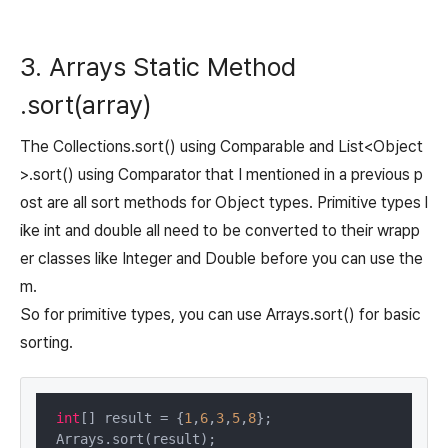
3. Arrays Static Method
.sort(array)
The Collections.sort() using Comparable and List<Object
>.sort() using Comparator that I mentioned in a previous p
ost are all sort methods for Object types. Primitive types l
ike int and double all need to be converted to their wrapp
er classes like Integer and Double before you can use the
m.
So for primitive types, you can use Arrays.sort() for basic
sorting.
int
[] result = {
1
,
6
,
3
,
5
,
8
};

Arrays.sort(result);