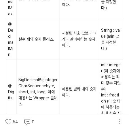
ma
을 지정한
이다.
lM
다.)
ax
@
De
String : val
지정된 최소 값보다 크
ci
ue (min 값
실수 제외 숫자 클래스.
거나 같아야하는 숫자
ma
을 지정한
이다.
lMi
다.)
n
int : intege
r (이 숫자에
허용되는 최
BigDecimalBigInteger
대 정수 자릿
@
CharSequencebyte,
허용된 범위 내의 숫자
수)
Dig
short, int, long, 이에
이다.
int : fracti
its
대응하는 Wrapper 클래
on (이 숫자
스
에 허용되는
최대 소수 자
릿수)
54
11