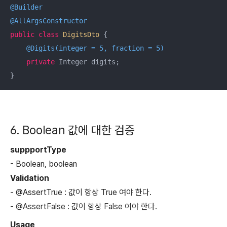
@Builder
@AllArgsConstructor
public
class
DigitsDto
{

@Digits(integer = 5, fraction = 5)
private
 Integer digits;

6. Boolean 값에 대한 검증
suppportType
- Boolean, boolean
Validation
- @AssertTrue : 값이 항상 True 여야 한다.
- @AssertFalse : 값이 항상 False 여야 한다.
Usage