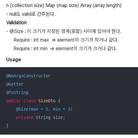
n
(collection size)
Map
(map size)
Array
(array length)
- null
도 valid로 간주된다.
Validation
- @Size :
이 크기가 지정된 경계(포함) 사이에 있어야 한다.
Require : int max =>
element의 크기가 작거나 같다.
Require : int min =>
element의 크기가 크거나 같다.
Usage
@NoArgsConstructor
@Getter
@ToString
public
class
SizeDto
{

@Size(max = 5, min = 3)
private
 String size;
