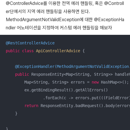
@ControllerAdvice를 이용한 전역 에러 핸들링, 혹은 @Controll
er단에서의 지역 에러 핸들링을 사용하면 된다.
MethodArgumentNotValidException에 대한
@ExceptionHa
ndler 어노테이션을 지정하여 커스텀 에러 핸들링을 해보자
@RestControllerAdvice
public
class
ApiControllerAdvice
{

@ExceptionHandler(MethodArgumentNotValidException
public
 ResponseEntity<Map<String, String>> handle
        Map<String, String> errors = 
new
 HashMap<>();

        ex.getBindingResult().getAllErrors()

                .forEach(c -> errors.put(((FieldError)
return
 ResponseEntity.badRequest().body(errors
    }
