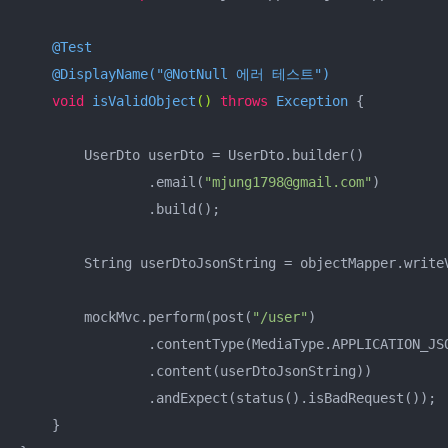
@Test
@DisplayName("@NotNull 에러 테스트")
void
isValidObject
()
throws
 Exception 
{

        UserDto userDto = UserDto.builder()

                .email(
"mjung1798@gmail.com"
)

                .build();

        String userDtoJsonString = objectMapper.writeV
        mockMvc.perform(post(
"/user"
)

                .contentType(MediaType.APPLICATION_JSO
                .content(userDtoJsonString))

                .andExpect(status().isBadRequest());

    }
