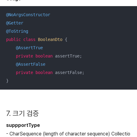
@NoArgsConstructor
@Getter
@ToString
public
class
BooleanDto
{

@AssertTrue
private
boolean
 assertTrue;

@AssertFalse
private
boolean
 assertFalse;

}
7. 크기 검증
suppportType
-
CharSequence
(length of character sequence)
Collectio