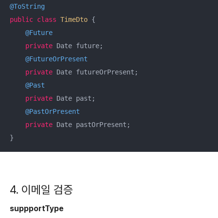
@ToString
public
class
TimeDto
{

@Future
private
 Date future;

@FutureOrPresent
private
 Date futureOrPresent;

@Past
private
 Date past;

@PastOrPresent
private
 Date pastOrPresent;

}
4. 이메일 검증
suppportType