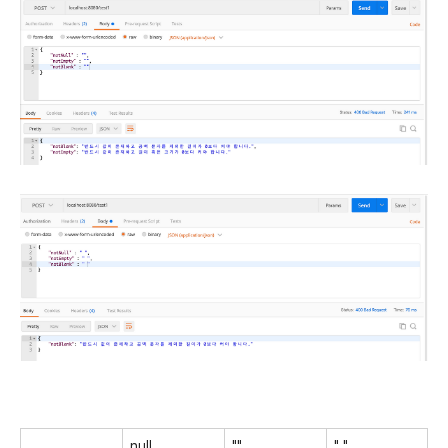
null
""
" "