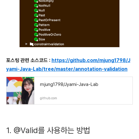
포스팅 관련 소스코드 :
https://github.com/mjung1798/J
yami-Java-Lab/tree/master/annotation-validation
mjung1798/Jyami-Java-Lab
github.com
1. @Valid를 사용하는 방법