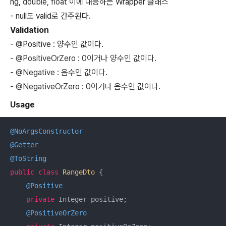
ng
,
double
,
float
이에 대응하는 Wrapper 클래스
- null
도 valid로 간주된다.
Validation
- @Positive : 양수인 값이다.
- @
PositiveOrZero
: 0이거나 양수인 값이다.
- @Negative : 음수인 값이다.
- @
NegativeOrZero
: 0이거나 음수인 값이다.
Usage
@NoArgsConstructor
@Getter
@ToString
public
class
RangeDto
{

@Positive
private
 Integer positive;

@PositiveOrZero