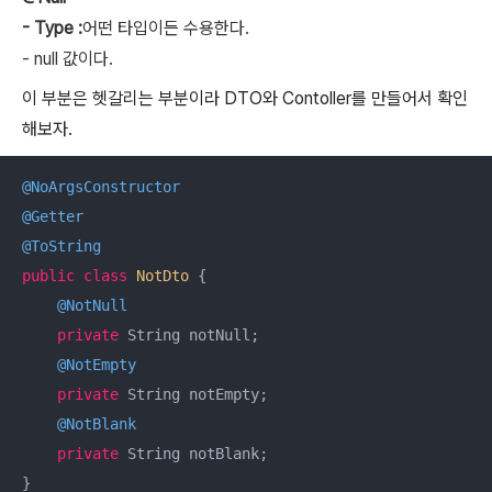
- Type :
어떤 타입이든 수용한다.
-
null 값이다.
이 부분은 헷갈리는 부분이라 DTO와 Contoller를 만들어서 확인
해보자.
@NoArgsConstructor
@Getter
@ToString
public
class
NotDto
{

@NotNull
private
 String notNull;

@NotEmpty
private
 String notEmpty;

@NotBlank
private
 String notBlank;

}