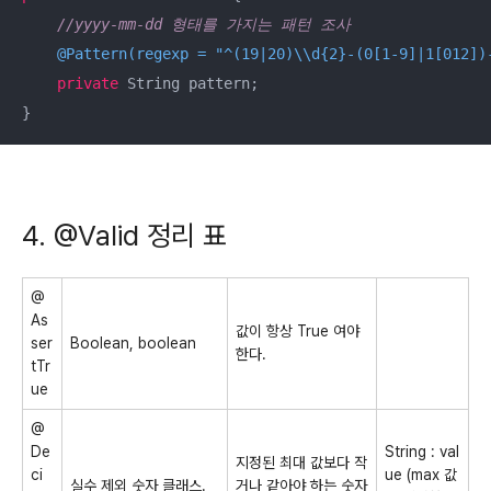
//yyyy-mm-dd 형태를 가지는 패턴 조사
@Pattern(regexp = "^(19|20)\\d{2}-(0[1-9]|1[012])
private
 String pattern;

4. @Valid 정리 표
@
As
값이 항상 True 여야
ser
Boolean, boolean
한다.
tTr
ue
@
De
String : val
지정된 최대 값보다 작
ci
ue (max 값
실수 제외 숫자 클래스.
거나 같아야 하는 숫자