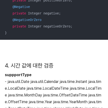
private
 Integer positiveOrZero;

@Negative
private
 Integer negative;

@NegativeOrZero
private
 Integer negativeOrZero;

}
4. 시간 값에 대한 검증
suppportType
- java.util.Date
java.util.Calendar
java.time.Instant
java.tim
e.LocalDate
java.time.LocalDateTime
java.time.LocalTim
e
java.time.MonthDay
java.time.OffsetDateTime
java.tim
e.OffsetTime
java.time.Year
java.time.YearMonth
java.tim