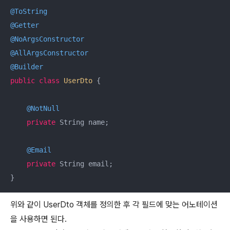
@ToString
@Getter
@NoArgsConstructor
@AllArgsConstructor
@Builder
public
class
UserDto
{

@NotNull
private
 String name;

@Email
private
 String email;

}
위와 같이 UserDto 객체를 정의한 후 각 필드에 맞는 어노테이션
을 사용하면 된다.