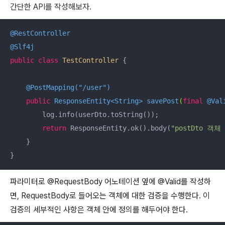
간단한 API를 작성해보자.
@RestController
@Slf4j
public
class
TestController
{

@PostMapping("/user")
public
 ResponseEntity<String> 
savePost
(
final
@Val
        log.info(userDto.toString());

return
 ResponseEntity.ok().body(
"postDto 객
    }

}
파라미터로 @RequestBody 어노테이션 옆에 @Valid를 작성하
면, RequestBody로 들어오는 객체에 대한 검증을 수행한다. 이
검증의 세부적인 사항은 객체 안에 정의를 해두어야 한다.