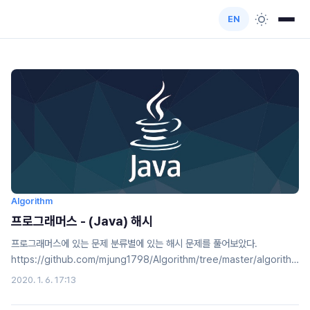
EN
Algorithm
프로그래머스 - (Java) 해시
프로그래머스에 있는 문제 분류별에 있는 해시 문제를 풀어보았다.
https://github.com/mjung1798/Algorithm/tree/master/algorithm
mjung1798/AlgorithmMy Algorithm Source Code Storage :).
2020. 1. 6. 17:13
Contribute to mjung1798/Algorithm development by creating
an account on GitHub.github.com 1. HashMap의 유용한 method