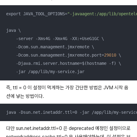
export JAVA_TOOL_OPTIONS=
"-javaagent:/app/lib/opentel
java \

    -server -Xms4G -Xmx4G -XX:+UseG1GC \

    -Dcom.sun.management.jmxremote \

    -Dcom.sun.management.jmxremote.port=
29010
 \

    -Djava.rmi.server.hostname=$(hostname -f) \

    -jar /app/lib/my-service.jar
즉, ttl = 0 이 설정이 먹게하는 가장 간단한 방법은 JVM 시작 옵
션에 넣는 방법이다.
java -Dsun.net.inetaddr.ttl=0 -jar /app/lib/my-servic
다만 sun.net.inetaddr.ttl=0 은 deprecated 예정인 설정이므로
networkaddress.cache.ttl=0 을 사용해야하는데, 이 설정은 보