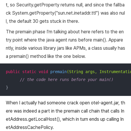
t, so
Security.getProperty
returns null, and since the fallba
ck
System.getProperty("sun.net.inetaddr.ttl")
was also nul
l, the default 30 gets stuck in there.
The premain phase I'm talking about here refers to the en
try point where the java agent runs before main(). Appare
ntly, inside various library jars like APMs, a class usually has
a premain() method like the one below.
public
static
void
premain
(String args, Instrumentati
// the code here runs before your main()
}
When I actually had someone crack open otel-agent.jar, th
ere was indeed a part in the premain call chain that calls In
etAddress.getLocalHost(), which in turn ends up calling In
etAddressCachePolicy.