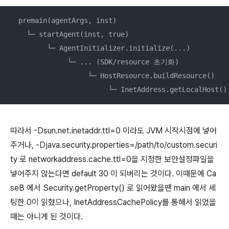
  premain(agentArgs, inst)

    └─ startAgent(inst, true)

         └─ AgentInitializer.initialize(...)

              └─ ... (SDK/resource 초기화)

                   └─ HostResource.buildResource()

                        └─ InetAddress.getLocalHost
따라서 -Dsun.net.inetaddr.ttl=0 이라도 JVM 시작시점에 넣어
주거나, -Djava.security.properties=/path/to/custom.securi
ty 로 networkaddress.cache.ttl=0을 지정한 보안설정파일을
넣어주지 않는다면 default 30 이 되버리는 것이다. 이때문에 Ca
seB 에서 Security.getProperty() 로 읽어왔을땐 main 에서 세
팅한 0이 읽혔으나, InetAddressCachePolicy를 통해서 읽었을
때는 아니게 된 것이다.