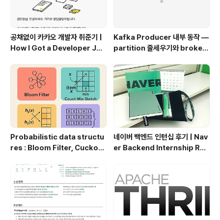
공채없이 카카오 개발자 취준기 |
Kafka Producer 내부 동작 —
How I Got a Developer Job
partition 줄세우기와 broker
at Kakao Without Open Re
단위 flush
cruitment
Probabilistic data structu
네이버 백엔드 인턴십 후기 | Nav
res : Bloom Filter, Cuckoo
er Backend Internship Rev
Filter, Ribbon Filter | Prob
iew
abilistic Data Structures:
Bloom Filter, Cuckoo Filte
r, Ribbon Filter