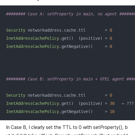
######## Case A: setProperty in main, no agent ######
Security
 networkaddress.cache.ttl        = 
0
InetAddressCachePolicy
.get()  (positive) = 
0
InetAddressCachePolicy
.getNegative()     = 
0
######## Case B: setProperty in main + OTEL agent ###
Security
 networkaddress.cache.ttl        = 
0
InetAddressCachePolicy
.get()  (positive) = 
30
InetAddressCachePolicy
.getNegative()     = 
10
In Case B, I clearly set the TTL to 0 with setProperty(), b