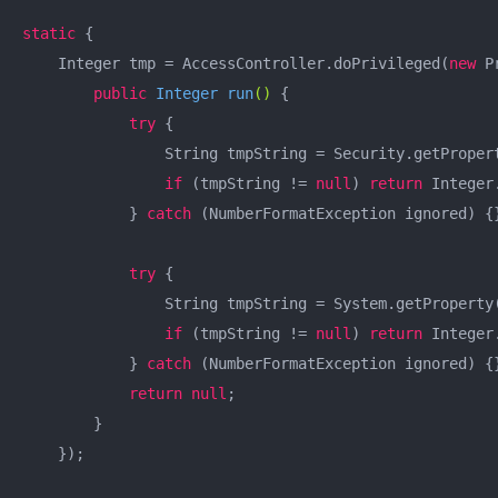
static
 {

    Integer tmp = AccessController.doPrivileged(
new
 P
public
 Integer 
run
()
{

try
 {

                String tmpString = Security.getProper
if
 (tmpString != 
null
) 
return
 Integer
            } 
catch
 (NumberFormatException ignored) {}
try
 {

                String tmpString = System.getProperty
if
 (tmpString != 
null
) 
return
 Integer
            } 
catch
 (NumberFormatException ignored) {}
return
null
;

        }

    });
