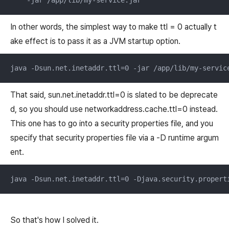
In other words, the simplest way to make ttl = 0 actually t
ake effect is to pass it as a JVM startup option.
java -Dsun.net.inetaddr.ttl=0 -jar /app/lib/my-servic
That said, sun.net.inetaddr.ttl=0 is slated to be deprecate
d, so you should use networkaddress.cache.ttl=0 instead.
This one has to go into a security properties file, and you
specify that security properties file via a -D runtime argum
ent.
java -Dsun.net.inetaddr.ttl=0 -Djava.security.propert
So that's how I solved it.