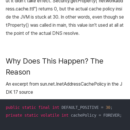
ut it didn't take effect. Security.getProperty("networkadd
ress.cache.ttl")
returns
0
, but the actual cache policy insi
de the JVM is stuck at 30. In other words, even though se
tProperty() was called in main, this value isn't used at all at
the point of the actual DNS resolve.
Why Does This Happen? The
Reason
An excerpt from
sun.net.InetAddressCachePolicy
in the J
DK 17 source
public
static
final
int
 DEFAULT_POSITIVE = 
30
private
static
volatile
int
 cachePolicy = FOREVER;
