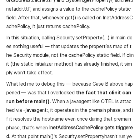
orkaddress.cache.ttl")
and
System.getProperty("sun.net.i
netaddr.ttl"
, and assigns a value to the
cachePolicy
static
field. After that, whenever get() is called on InetAddressC
achePolicy, it just returns cachePolicy.
In this situation, calling
Security.setProperty(...)
in main do
es nothing useful — that updates the properties map of t
he Security module, not the
cachePolicy
static field. If clin
it (the static initializer method) has already finished, it sim
ply won't take effect.
What led me to debug this — because Case B above hap
pened — was that I overlooked
the fact that clinit can
run before main()
. When a javaagent like OTEL is attac
hed via
-javaagent:
, it operates in the premain phase, and i
f it resolves the hostname even once during that premain
phase, that's when
InetAddressCachePolicy
gets triggere
d
. At that point main()'s
Security.setProperty
hasn't run ye