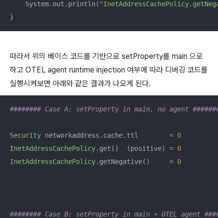
    System.out.println(
"InetAddressCachePolicy.getNeg
}
따라서 위의 베이스 코드를 기반으로 setProperty를 main 으로
하고 OTEL agent runtime injection 여부에 따라 디버깅 코드를
실행시켜보면 아래와 같은 결과가 나오게 된다.
######## Case A: setProperty in main, no agent ######
Security
 networkaddress.cache.ttl        = 
0
InetAddressCachePolicy
.get()  (positive) = 
0
InetAddressCachePolicy
.getNegative()     = 
0
######## Case B: setProperty in main + OTEL agent ###