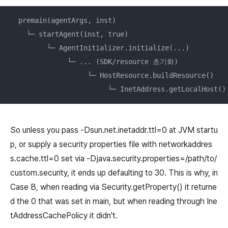
  premain(agentArgs, inst)

    └─ startAgent(inst, true)

         └─ AgentInitializer.initialize(...)

              └─ ... (SDK/resource 초기화)

                   └─ HostResource.buildResource()

                        └─ InetAddress.getLocalHost
So unless you pass -Dsun.net.inetaddr.ttl=0 at JVM startu
p, or supply a security properties file with networkaddres
s.cache.ttl=0 set via -Djava.security.properties=/path/to/
custom.security, it ends up defaulting to 30. This is why, in
Case B, when reading via Security.getProperty() it returne
d the 0 that was set in main, but when reading through Ine
tAddressCachePolicy it didn't.