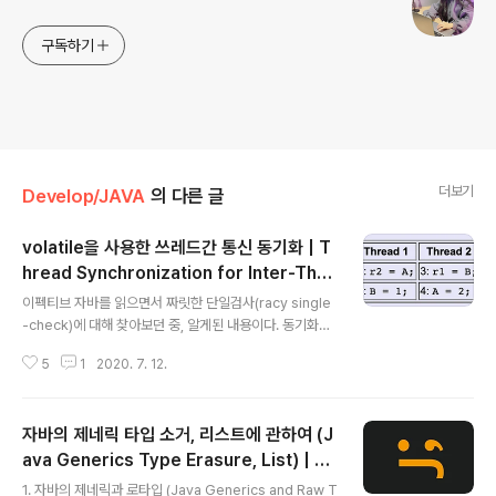
구독하기
더보기
Develop/JAVA
의 다른 글
volatile을 사용한 쓰레드간 통신 동기화 | T
hread Synchronization for Inter-Thre
글 내용
ad Communication Using volatile
이펙티브 자바를 읽으면서 짜릿한 단일검사(racy single
-check)에 대해 찾아보던 중, 알게된 내용이다. 동기화의
기능자바의 쓰레드 프로그래밍을 해보았다면 synchroni
5
1
2020. 7. 12.
zed 키워드를 몇번 접해볼 수 있을 것이다. 동기화에서 sy
nchronized 를 이용해 한가지 자원을 동시에 접근할 때 t
hread safe하게 자원의 내용을 변경할 수 있어, 이 기능
자바의 제네릭 타입 소거, 리스트에 관하여 (J
만 동기화의 기능이라고 보기 쉽다. 즉 synchronized 가
걸려있는 블록 혹은 메서드에서 한번에 한 쓰레드씩 수행
ava Generics Type Erasure, List) | Ja
글 내용
하도록 한다.그러나 사실 동기화의 기능은 총 2가지이다.
va's Generic Type Erasure, Regardin
1. 자바의 제네릭과 로타입 (Java Generics and Raw T