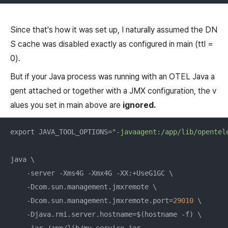
Since that's how it was set up, I naturally assumed the DN
S cache was disabled exactly as configured in main (ttl =
0).
But if your Java process was running with an OTEL Java a
gent attached or together with a JMX configuration, the v
alues you set in main above are
ignored.
export JAVA_TOOL_OPTIONS=
"-javaagent:/app/lib/opentel
java \

    -server -Xms4G -Xmx4G -XX:+UseG1GC \

    -Dcom.sun.management.jmxremote \

    -Dcom.sun.management.jmxremote.port=
29010
 \

    -Djava.rmi.server.hostname=$(hostname -f) \

    -jar /app/lib/my-service.jar