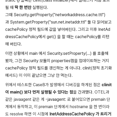
static {}
블록
은 clinit(class initializer)에서 클래스가 처음 로드
될 때
딱 한 번만
실행된다.
그때
Security.getProperty("networkaddress.cache.ttl")
과
System.getProperty("sun.net.inetaddr.ttl"
둘 다 읽어보고
cachePolicy
정적 필드에 값을 넣어버린다. 그리고 이후 InetAd
dressCachePolicy에서 get() 을 할 때는 cachePolicy를 리턴
해 버린다.
이런 상황에서 main 에서
Security.setProperty(...)
를 호출해
봤자, 그건 Security 모듈의 properties맵을 업데이트하는 거지
cachePolicy
정적 필드를 갱신하는 게 아니다. clinit(정적 초기화
메서드) 이 이미 끝났으면 그냥 안 먹는다.
위에서 테스트한 CaseB가 발생해서 디버깅을 하게된 점은
clinit
이 main() 보다 먼저 실행될 수 있다는 점
을 간과했다
. OTEL과
같은 javaagent 같은 게
-javaagent:
로 붙어있으면 premain 단
계에서 동작하고, 이 premain 단계에서 hostname 을 한 번이라
도 resolve 하면 이 시점에
InetAddressCachePolicy
가 트리거