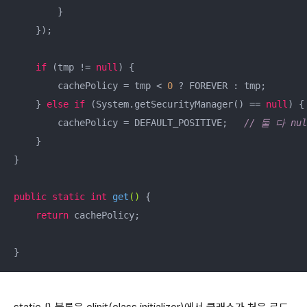
        }

    });

if
 (tmp != 
null
) {

        cachePolicy = tmp < 
0
 ? FOREVER : tmp;

    } 
else
if
 (System.getSecurityManager() == 
null
) {

        cachePolicy = DEFAULT_POSITIVE;   
// 둘 다 nu
    }

}

public
static
int
get
()
{

return
 cachePolicy;

}