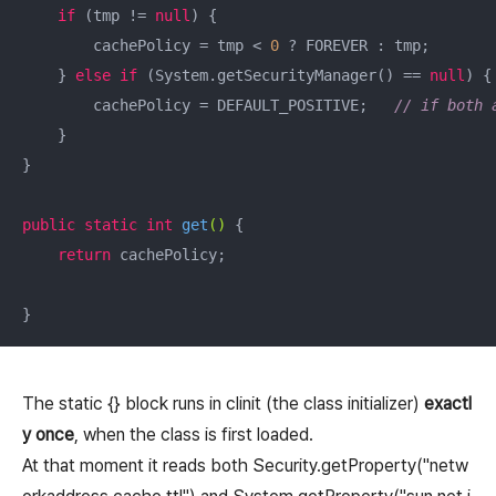
if
 (tmp != 
null
) {

        cachePolicy = tmp < 
0
 ? FOREVER : tmp;

    } 
else
if
 (System.getSecurityManager() == 
null
) {

        cachePolicy = DEFAULT_POSITIVE;   
// if both 
    }

}

public
static
int
get
()
{

return
 cachePolicy;

}
The static {}
block
runs in clinit (the class initializer)
exactl
y once
, when the class is first loaded.
At that moment it reads both
Security.getProperty("netw