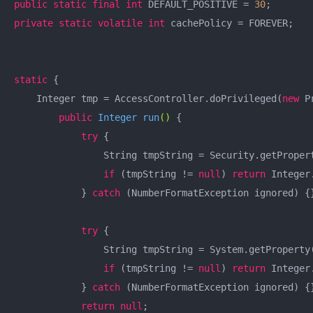
public
static
final
int
 DEFAULT_POSITIVE = 
30
private
static
volatile
int
 cachePolicy = FOREVER;

static
 {

    Integer tmp = AccessController.doPrivileged(
new
 P
public
 Integer 
run
()
{

try
 {

                String tmpString = Security.getProper
if
 (tmpString != 
null
) 
return
 Integer
            } 
catch
 (NumberFormatException ignored) {}
try
 {

                String tmpString = System.getProperty
if
 (tmpString != 
null
) 
return
 Integer
            } 
catch
 (NumberFormatException ignored) {}
return
null
;
