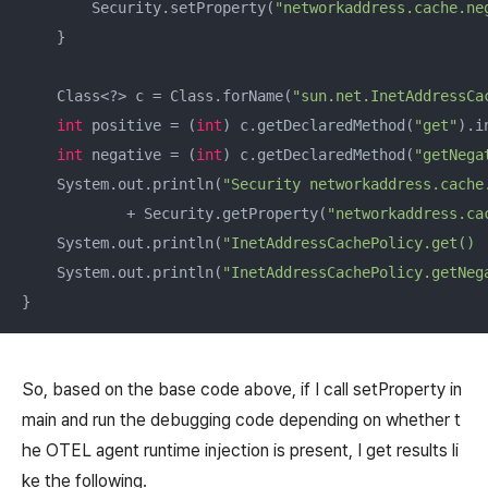
        Security.setProperty(
"networkaddress.cache.ne
    }

    Class<?> c = Class.forName(
"sun.net.InetAddressCa
int
 positive = (
int
) c.getDeclaredMethod(
"get"
).i
int
 negative = (
int
) c.getDeclaredMethod(
"getNega
    System.out.println(
"Security networkaddress.cache
            + Security.getProperty(
"networkaddress.ca
    System.out.println(
"InetAddressCachePolicy.get() 
    System.out.println(
"InetAddressCachePolicy.getNeg
}
So, based on the base code above, if I call setProperty in
main and run the debugging code depending on whether t
he OTEL agent runtime injection is present, I get results li
ke the following.