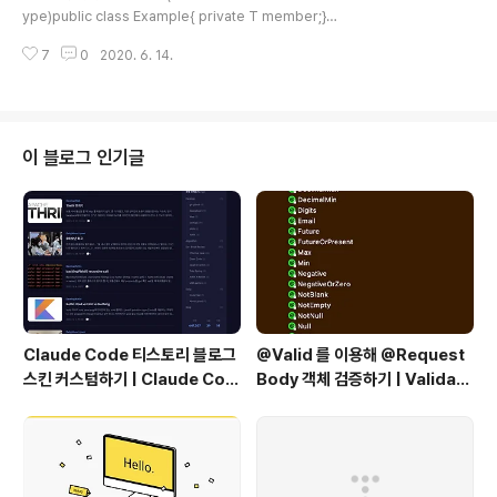
a. 배타적 실행위에 말한 대로 한 쓰레드가 변경하는 중이
g Lists (Java Generics Type Erasure,
ype)public class Example{ private T member;}
라서, 상태가 일관되지 않는 (공유하는 자원의) 객체를 현
List)
위와 같이 클래스 및 인터페이스 선언에 타입 매개변수 T
재 사용중인 쓰레드만 접근이 가능하고, 다른 쓰레드가..
7
0
2020. 6. 14.
가 사용되면 제네릭 클래스, 제네릭 인터페이스라고 말하
는데, 이때 사용된 이 클래스 Example 를 제네릭타입이라
고 이야기한다.제네릭을 사용하면 로타입이라는 개념이 나
오는데, 로타입은 제네릭 타입에서 타입 매개변수를 전혀
사용하지 않았을 때를 의미한다 즉, 위 제네릭 타입Examp
이 블로그 인기글
le를 Example 로만 선언하여 사용했을 경우를 말한다.p
ublic class Example { private T member; public
Example(T member) { this.membe..
Claude Code 티스토리 블로그
@Valid 를 이용해 @Request
스킨 커스텀하기 | Claude Cod
Body 객체 검증하기 | Validati
e Customizing a Tistory Bl
ng @RequestBody Object
og Skin
s Using @Valid