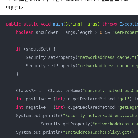
반환한다.
public
static
void
main
(String[] args)
throws
 Excepti
boolean
 shouldSet = args.length > 
0
 && 
"setProper
if
 (shouldSet) {

        Security.setProperty(
"networkaddress.cache.tt
        Security.setProperty(
"networkaddress.cache.ne
    }

    Class<?> c = Class.forName(
"sun.net.InetAddressCa
int
 positive = (
int
) c.getDeclaredMethod(
"get"
).i
int
 negative = (
int
) c.getDeclaredMethod(
"getNega
    System.out.println(
"Security networkaddress.cache
            + Security.getProperty(
"networkaddress.ca
    System.out.println(
"InetAddressCachePolicy.get() 