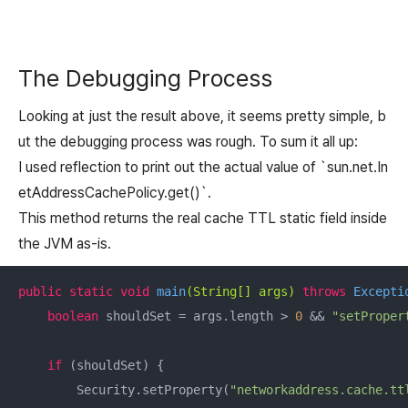
The Debugging Process
Looking at just the result above, it seems pretty simple, b
ut the debugging process was rough. To sum it all up:
I used reflection to print out the actual value of `sun.net.In
etAddressCachePolicy.get()`.
This method returns the real cache TTL static field inside
the JVM as-is.
public
static
void
main
(String[] args)
throws
 Excepti
boolean
 shouldSet = args.length > 
0
 && 
"setProper
if
 (shouldSet) {

        Security.setProperty(
"networkaddress.cache.tt