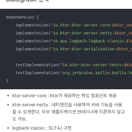
dependencies {

    implementation(
"io.ktor:ktor-server-core:
$ktor_ve
    implementation(
"io.ktor:ktor-server-netty:
$ktor_v
    implementation(
"ch.qos.logback:logback-classic:
$l
    implementation(
"io.ktor:ktor-serialization:
$ktor_
    testImplementation(
"io.ktor:ktor-server-tests:
$kt
    testImplementation(
"org.jetbrains.kotlin:kotlin-t
}
ktor-server-core : ktor가 제공하는 핵심 컴포넌트 제공
ktor-server-netty : 네티엔진을 사용하여 서버 기능을 사용
할 수 있게한다. 외부 애플리케이션 컨테이너에 의존하지 않고
도 가능.
logback-classic : SLF4J 구현