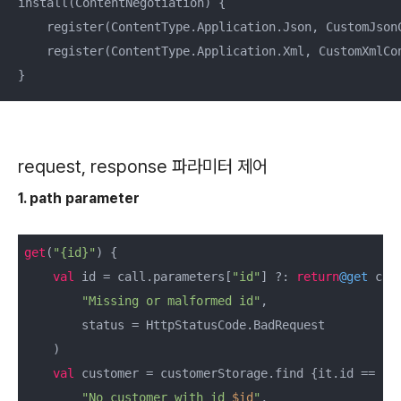
install(ContentNegotiation) {

    register(ContentType.Application.Json, CustomJsonC
    register(ContentType.Application.Xml, CustomXmlCon
}
request, response 파라미터 제어
1. path parameter
get
(
"{id}"
) {

val
 id = call.parameters[
"id"
] ?: 
return
@get
 cal
"Missing or malformed id"
,

        status = HttpStatusCode.BadRequest

    )

val
 customer = customerStorage.find {it.id == id
"No customer with id 
$id
"
,
