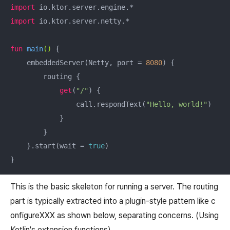
import
import
 io.ktor.server.netty.*

fun
main
()
 {

    embeddedServer(Netty, port = 
8080
) {

        routing {

get
(
"/"
) {

                call.respondText(
"Hello, world!"
)

            }

        }

    }.start(wait = 
true
)

}
This is the basic skeleton for running a server. The routing
part is typically extracted into a plugin-style pattern like c
onfigureXXX as shown below, separating concerns. (Using
Kotlin's extension functions)