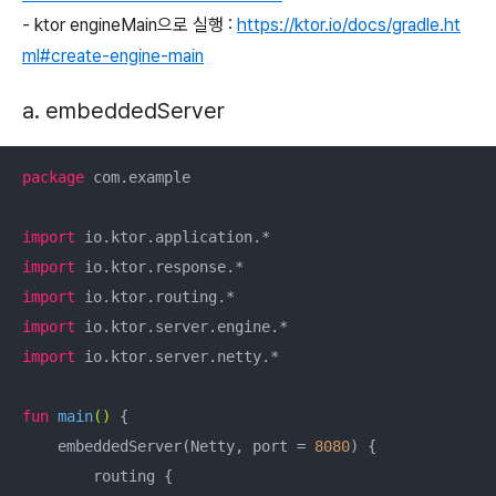
- ktor engineMain으로 실행 :
https://ktor.io/docs/gradle.ht
ml#create-engine-main
a. embeddedServer
package
 com.example

import
import
import
import
import
 io.ktor.server.netty.*

fun
main
()
 {

    embeddedServer(Netty, port = 
8080
) {

        routing {
