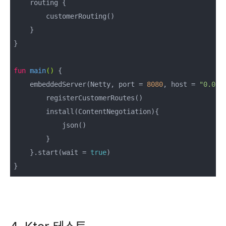
    routing {

        customerRouting()

    }

}

fun
main
()
 {

    embeddedServer(Netty, port = 
8080
, host = 
"0.0.0
        registerCustomerRoutes()

        install(ContentNegotiation){

            json()

        }

    }.start(wait = 
true
)

}