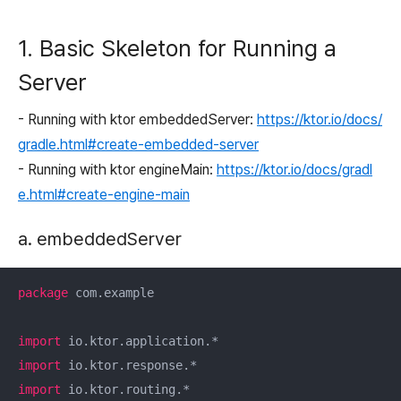
1. Basic Skeleton for Running a
Server
- Running with ktor embeddedServer:
https://ktor.io/docs/
gradle.html#create-embedded-server
- Running with ktor engineMain:
https://ktor.io/docs/gradl
e.html#create-engine-main
a. embeddedServer
package
 com.example

import
import
import