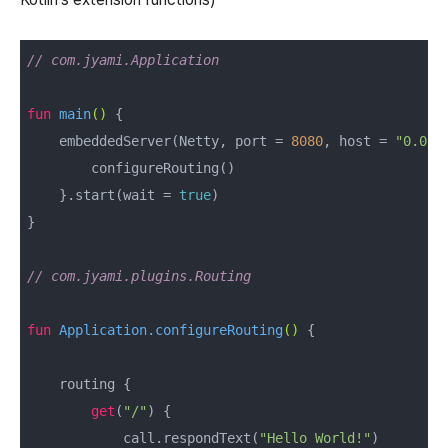
// com.jyami.Application
fun
main
()
 {

    embeddedServer(Netty, port = 
8080
, host = 
"0.0.0
        configureRouting()

    }.start(wait = 
true
)

}

// com.jyami.plugins.Routing
fun
 Application.
configureRouting
()
 {

    routing {

get
(
"/"
) {

            call.respondText(
"Hello World!"
)
