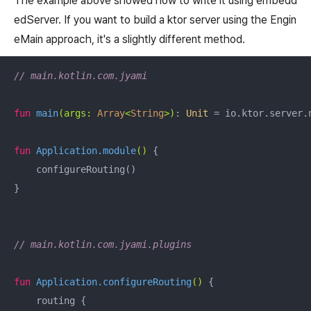
The example above showed how to write it using embedd
edServer. If you want to build a ktor server using the Engin
eMain approach, it's a slightly different method.
// main.kotlin.com.jyami
fun
main
(args: 
Array
<
String
>)
: 
Unit
 = io.ktor.server.
fun
 Application.
module
()
 {

    configureRouting()

}

// main.kotlin.com.jyami.plugins
fun
 Application.
configureRouting
()
 {

    routing {
