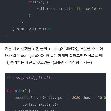
get
(
"/"
) {

                call.respondText(
"Hello, world!"
)

            }

        }

    }.start(wait = 
true
)

}
기본 서버 실행을 위한 골격. routing에 해당하는 부분을 주로 아
래와 같이 configureXXX 와 같은 형태의 플러그인 형식으로 빼
서, 분리하는 패턴을 갖고있음. (코틀린의 확장함수 사용)
// com.jyami.Application
fun
main
()
 {

    embeddedServer(Netty, port = 
8080
, host = 
"0.0.0
        configureRouting()

    }.start(wait = 
true
)
