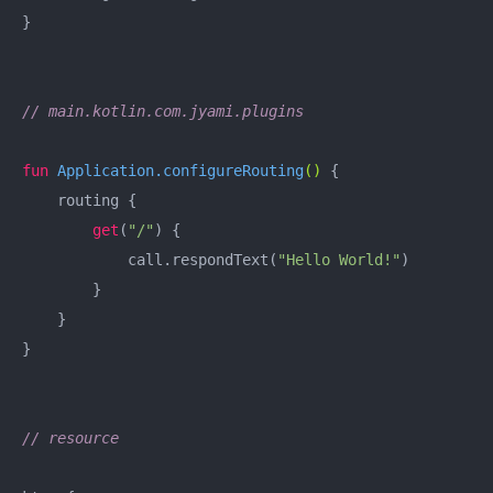
}

// main.kotlin.com.jyami.plugins
fun
 Application.
configureRouting
()
 {

    routing {

get
(
"/"
) {

            call.respondText(
"Hello World!"
)

        }

    }

}

// resource