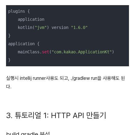
plugins {

    application

    kotlin(
"jvm"
) version 
"1.6.0"
}

application {

    mainClass.
set
(
"com.kakao.ApplicationKt"
)

}
실행시 intellij runner사용도 되고, ./gradlew run을 사용해도 된
다.
3. 튜토리얼 1: HTTP API 만들기
build.gradle 분석