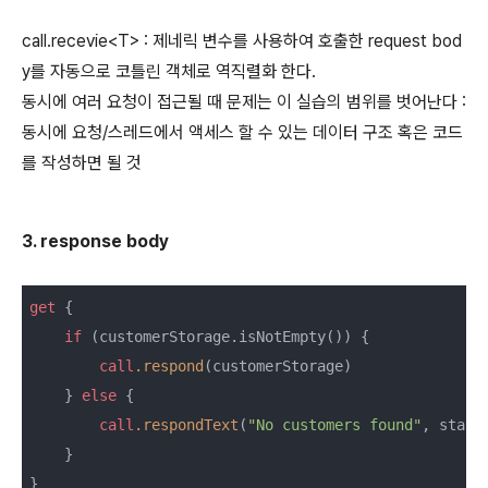
call.recevie<T> : 제네릭 변수를 사용하여 호출한 request bod
y를 자동으로 코틀린 객체로 역직렬화 한다.
동시에 여러 요청이 접근될 때 문제는 이 실습의 범위를 벗어난다 :
동시에 요청/스레드에서 액세스 할 수 있는 데이터 구조 혹은 코드
를 작성하면 될 것
3. response body
get
 {

if
 (customerStorage.isNotEmpty()) {

call
.respond
(customerStorage)

    } 
else
 {

call
.respondText
(
"No customers found"
, statu
    }

}