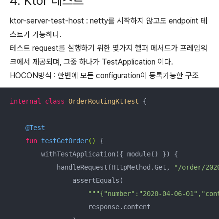
4. Ktor 테스트
ktor-server-test-host : netty를 시작하지 않고도 endpoint 테
스트가 가능하다.
테스트 request를 실행하기 위한 몇가지 헬퍼 메서드가 프레임워
크에서 제공되며, 그중 하나가 TestApplication 이다.
HOCON방식 : 한번에 모든 configuration이 등록가능한 구조
internal
class
OrderRoutingKtTest
{

@Test
fun
testGetOrder
()
 {

        withTestApplication({ module() }) {

            handleRequest(HttpMethod.Get, 
"/order/202
                assertEquals(

"""{"number":"2020-04-06-01","con
                    response.content
