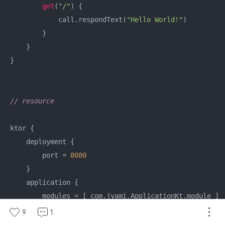
get
(
"/"
) {

            call.respondText(
"Hello World!"
)

        }

    }

}

// resource
ktor {

    deployment {

        port = 
8080
    }

    application {

        modules = [ com.jyami.ApplicationKt.module ]

    }

9
1
}