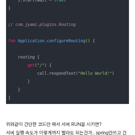
}

// com.jyami.plugins.Routing
fun
 Application.
configureRouting
()
 {

    routing {

get
(
"/"
) {

            call.respondText(
"Hello World!"
)

        }

    }

}
위와같이 간단한 코드만 짜서 서버 RUN을 시키면?
서버 실행 속도가 이렇게까지 빨라도 되는건가.. spring안쓰고 간