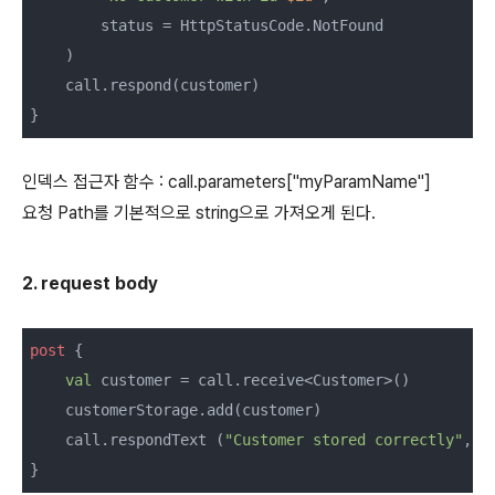
        status = HttpStatusCode.NotFound

    )

    call.respond(customer)

}
인덱스 접근자 함수 : call.parameters["myParamName"]
요청 Path를 기본적으로 string으로 가져오게 된다.
2. request body
post
 {

val
 customer = call.receive<Customer>()

    customerStorage.add(customer)

    call.respondText (
"Customer stored correctly"
, s
}