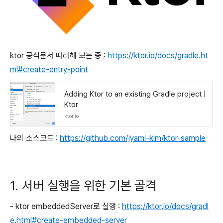
ktor 공식문서 따라해 보는 중 :
https://ktor.io/docs/gradle.ht
ml#create-entry-point
Adding Ktor to an existing Gradle project |
Ktor
ktor.io
나의 소스코드 :
https://github.com/jyami-kim/ktor-sample
1. 서버 실행을 위한 기본 골격
- ktor embeddedServer로 실행 :
https://ktor.io/docs/gradl
e.html#create-embedded-server