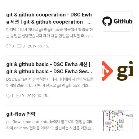
atus로 상태확인이 가능해진다.core.quotePathCom
mands that output paths (e.g. ls-files, diff), will q
git & github cooperation - DSC Ewh
uote "unusual" characters in the pathname by e
a 세션 | git & github cooperation - DS
nclosing the pathname in double-quotes and es
글 내용
C Ewha Session
caping those characters with backslashes in the
마지막 미니세미나로 git과 github를 이용해서 협업을 하
same way C escapes c..
는 방법을 설명했습니다.제가 처음 협업을 시작할 때, gith
ub의 PR을 이용한 방법으로 개념을 잡기 시작했어서, 그
작성시간
0
0
2019. 10. 15.
방법을 소개 드렸습니다. Git cooperation from 민정
김 For the last mini seminar, I explained how to c
ollaborate using git and GitHub.When I first start
git & github basic - DSC Ewha 세션 |
ed collaborating, I learned the concepts throug
git & github basic - DSC Ewha Sessi
h the method of using GitHub PRs, so that's the
글 내용
on
approach I introduced. Git cooperation from 민
DSC Ewha에서 진행하는 미니세미나에서 세번의 발표를
정 김
하게되었습니다.두번째 세션으로 git과 github의 기초개
념과 가장 메인이되는 커맨드를 알려드렸습니다 :) Git ba
작성시간
1
0
2019. 10. 15.
sic from 민정 김 I gave three presentations at the
mini seminar held by DSC Ewha.In the second s
ession, I covered the basic concepts of git and
git-flow 전략
github, along with the most essential commands
글 내용
git-flow clean code study에서 앞으로의 협업을 대비
:) Git basic from 민정 김
하여 git-flow 전략을 이해하고 실습하는 시간을 가졌습니
다.당시 스스로 작성한 노트입니다. git-flow 전략을 이해