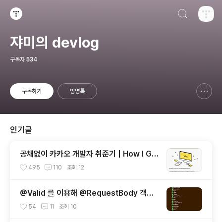
검색하기
티스토리
쟈미의 devlog
구독자
534
구독하기
방명록
신고하기 레이어
열기
인기글
공채없이 카카오 개발자 취준기 | How I Go
t a Developer Job at Kakao Without
495
110
조회
12
Open Recruitment
@Valid 를 이용해 @RequestBody 객체
검증하기 | Validating @RequestBody
54
11
조회
10
Objects Using @Valid