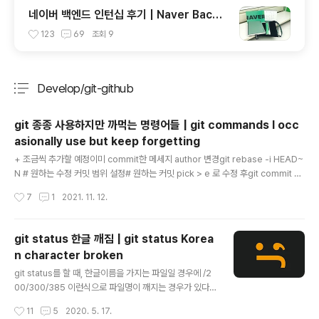
네이버 백엔드 인턴십 후기 | Naver Backe
nd Internship Review
123
69
조회
9
Develop/git-github
분류 전체보기
주요 글 목록
git 종종 사용하지만 까먹는 명령어들 | git commands I occ
asionally use but keep forgetting
글 내용
+ 조금씩 추가할 예정이미 commit한 메세지 author 변경git rebase -i HEAD~
N # 원하는 수정 커밋 범위 설정# 원하는 커밋 pick > e 로 수정 후git commit --
amend --author="jyami-kim " # --amend로 author 변경git rebase --co
작성시간
7
1
2021. 11. 12.
ntinue # 다음 rebase 진행 branch upstream 변경local branch가 remote
branch를 추적하도록 git branch --set-upstream-to=origin/feature/TM-
5644 feature/TM-5644 tag 추가git tag tag-namegit push origin tag-n
git status 한글 깨짐 | git status Korea
ame git local 설정git config --local u..
n character broken
글 내용
git status를 할 때, 한글이름을 가지는 파일일 경우에 /2
00/300/385 이런식으로 파일명이 깨지는 경우가 있다.
(mac 터미널)git config --global core.quotepath f
작성시간
11
5
2020. 5. 17.
alse위 설정으로 바꾸면 올바르게 한글이름 파일을 git st