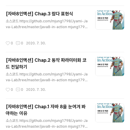
Lab development by creating an account on Git
Hub. github.com 5. 발행-구독 그리고 리액티브 프로그
[자바8인액션] Chap.3 람다 표현식
래밍 리액티브 프로그래밍은 Future같은 객체를 통해 여
글 내용
소스코드 https://github.com/mjung1798/Jyami-Ja
러 결과를 제공 (future는 한번만 실행해 결과를 제공) 자
va-Lab/tree/master/java8-in-action mjung1798/
바 9에서 java.util.concurrent.Flow 인터페이스에 발
Jyami-Java-Lab 💻 Jyami의 Spring boot 및 Java
행-구독 모델(pub-sub 이라 불리는 프로토콜)을 적용해
실험소 💻. Contribute to mjung1798/Jyami-Java-
리액티..
작성시간
0
0
2020. 7. 30.
Lab development by creating an account on Git
Hub. github.com 동작 파라미터화 : 변화하는 요구사항
에 효과적으로 대응할 수 있는 코드 익명 클래스 : 다양한
[자바8인액션] Chap.2 동작 파라미터화 코
동작 구현 가능 -> 코드가 깔끔하지 않다 람다 표현식 : 더
드 전달하기
깔끔한 코드로 동작을 구현할 수 있다. 1. 람다란 무엇인가
글 내용
a. 람다의 특징 익명 : 보통 메서드와 다르게 이름이 없다
소스코드 https://github.com/mjung1798/Jyami-Ja
함수 : 메서드처..
va-Lab/tree/master/java8-in-action mjung1798/
Jyami-Java-Lab 💻 Jyami의 Spring boot 및 Java
작성시간
0
0
2020. 7. 30.
실험소 💻. Contribute to mjung1798/Jyami-Java-
Lab development by creating an account on Git
Hub. github.com 동작 파라미터화 : 아직은 어떻게 실행
[자바8인액션] Chap.1 자바 8을 눈여겨 봐
할 것인지 결정하지 않은 코드 블록, 코드 블록의 실행은 나
야하는 이유
중으로 미뤄진다. 변화하는 요구사항에 유연하게 대응할
글 내용
수 있게 코드를 구현하는 방법 리스트의 모든 요소에 '어떤
소스코드 https://github.com/mjung1798/Jyami-Ja
동작'을 수행할 수 있음 리스트 관련 작업을 끝낸 다음에
va-Lab/tree/master/java8-in-action mjung1798/