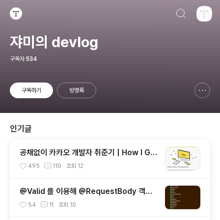
검색하기
티스토리
쟈미의 devlog
구독자
534
구독하기
방명록
신고하기 레이어
열기
인기글
공채없이 카카오 개발자 취준기 | How I Go
t a Developer Job at Kakao Without
495
110
조회
12
Open Recruitment
@Valid 를 이용해 @RequestBody 객체
검증하기 | Validating @RequestBody
54
11
조회
10
Objects Using @Valid