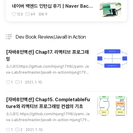
네이버 백엔드 인턴십 후기 | Naver Backe
nd Internship Review
123
69
조회
9
Dev Book Review/Java8 in Action
분류 전체보기
주요 글 목록
[자바8인액션] Chap17. 리액티브 프로그래
밍
글 내용
소스코드https://github.com/mjung1798/Jyami-Ja
va-Lab/tree/master/java8-in-actionmjung1798/
Jyami-Java-Lab💻 Jyami의 Spring boot 및 Java
작성시간
1
1
2021. 1. 10.
실험소 💻. Contribute to mjung1798/Jyami-Java-
Lab development by creating an account on Git
Hub.github.com리액티브 프로그래밍에서는 다양한 시
[자바8인액션] Chap15. CompletableFu
스템과 소스에서 들어오는 데이터 항목 스트림을 비동기적
ture와 리액티브 프로그래밍 컨셉의 기초
으로 처리하고 합쳐서 문제를 해결한다 - 빅데이터 : 빅데
글 내용
이터는 페타 바이트 단위로 구성되며 매일 증가한다 - 다양
소스코드 https://github.com/mjung1798/Jyami-Ja
한 환경 : 모바일 디바이스 부터 수천개의 멀티 코어 프로세
va-Lab/tree/master/java8-in-action mjung1798/
서로 실행되는 클라우드 기반 클러스터까지 다..
Jyami-Java-Lab 💻 Jyami의 Spring boot 및 Java
작성시간
1
2
2021. 1. 10.
실험소 💻. Contribute to mjung1798/Jyami-Java-