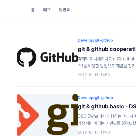
홈
태그
방명록
Develop/git-github
git & github coopera
마지막 미니세미나로 git과 gith
PR을 이용한 방법으로 개념을 잡기 시작
last mini seminar, I explaine
2019. 10. 15. 11:53
collaborating, I learned the
approach I introduced. Git 
Develop/git-github
git & github basic -
DSC Ewha에서 진행하는 미니세
가장 메인이되는 커맨드를 알려드렸습니다 :) 
seminar held by DSC Ewha.In 
2019. 10. 15. 11:48