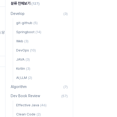
분류 전체보기
(127)
Develop
(3)
git-github
(5)
Springboot
다.당
(14)
Web
(3)
 앱
DevOps
(10)
.
JAVA
(3)
Kotlin
(3)
AI,LLM
(2)
Algorithm
(7)
Dev Book Review
(57)
Effective Java
(46)
Clean Code
(2)