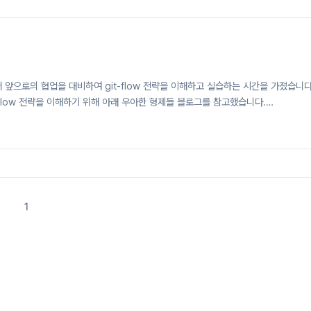
al commands :) Git basic from 민정 김
udy에서 앞으로의 협업을 대비하여 git-flow 전략을 이해하고 실습하는 시간을 가졌습니
-flow 전략을 이해하기 위해 아래 우아한 형제들 블로그를 참고했습니다.
experience/2017/10/30/baemin-mobile-git-branch-strategy.html 우린
- 우아한형제들 기술 블로그안녕하세요. 우아한형제들 배민프론트개발팀에서 안드로이드
은 저희 안드로이드 파트에서 사용하고 있는 Git 브랜치 전략을 소개하려고 합니다
에서 이렇게 브랜치를 관리하고..
1