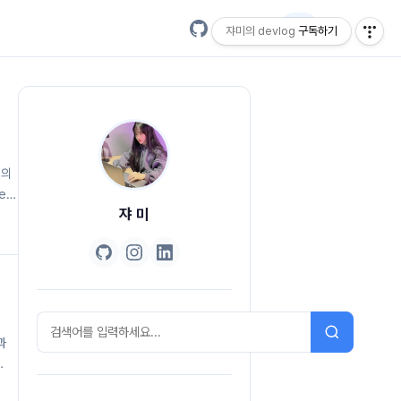
EN
쟈미의 devlog
구독하기
b의
e
쟈 미
과
b,