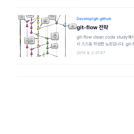
along with the most essenti
Develop/git-github
git-flow 전략
git-flow clean code st
시 스스로 작성한 노트입니다. git
http://woowabros.github.io/
2019. 8. 2. 01:57
Git-flow를 사용하고 있어요 
개발을 하고 있는 나동호입니다.오늘
‘배달의민족 안드로이드 모바일 파트