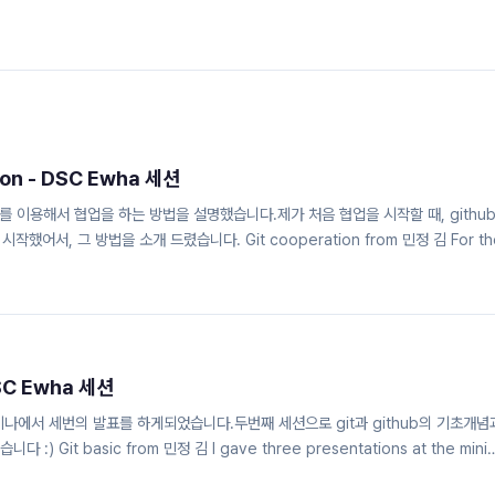
tion - DSC Ewha 세션
ub를 이용해서 협업을 하는 방법을 설명했습니다.제가 처음 협업을 시작할 때, githu
했어서, 그 방법을 소개 드렸습니다. Git cooperation from 민정 김 For th
d how to collaborate using git and GitHub.When I first started
 concepts through the method of using GitHub PRs, so that's the
cooperation from 민정 김
 DSC Ewha 세션
미나에서 세번의 발표를 하게되었습니다.두번째 세션으로 git과 github의 기초개념
Git basic from 민정 김 I gave three presentations at the mini
the second session, I covered the basic concepts of git and githu