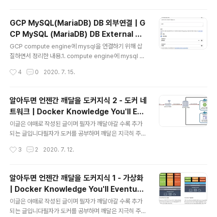
database, password and timeouts within the Re
disURI. You have following possibilities to creat
GCP MySQL(MariaDB) DB 외부연결 | G
e a Rlettuce.io이 챕터의 목표 : Reacitve Stream 패
CP MySQL (MariaDB) DB External Co
턴의 이해와 reactive applica..
글 내용
nnection
GCP compute engine에 mysql을 연결하기 위해 삽
질하면서 정리한 내용.1. compute engine에 mysql 설
치sudo apt-get updatesudo apt-get install mys
작성시간
4
0
2020. 7. 15.
ql-serversudo mysql_secure_installation // mys
ql 설정mysql_secure_installation에서 설정한 패스워
드로 입력해서 접속한다.접속 방법 : root 유저로 접속하
알아두면 언젠간 깨달을 도커지식 2 - 도커 네
고, 패스워드를 입력하겠음sudo mysql -u root -p 2.
트워크 | Docker Knowledge You'll Eve
외부 ip 접근에 대한 포트 방화벽 열기VPC network > fil
글 내용
ntually Appreciate 2 - Docker Netw
ewallrules 메뉴에 들어가기traffic : ingress protoco
이글은 야매로 작성된 글이며 필자가 깨달아갈 수록 추가
ork
ls and port : 33063306 포트가 방화벽에 연결된다.소
되는 글입니다필자가 도커를 공부하며 깨달은 지극히 주관
스..
적인 관점일 수 있으니 이상한 점은 친절한 댓글 부탁드립
작성시간
3
2
2020. 7. 12.
니다!그리고 항상 도커의 길로 인도해주는 영우찡 감사여!
가상 네트워크아이피의 갯수는 제한적이다 우리가 사용하
는 공유기는 주로 192.168.x.x 아이피 대역으로 내 컴퓨
알아두면 언젠간 깨달을 도커지식 1 - 가상화
터에 아이피를 할당해준다. 그치만 이 아이피는 내 공유기
| Docker Knowledge You'll Eventuall
밖에서는 접근 할 수 없다.그럼 이 때 외부에서 공유기 안의
글 내용
y Appreciate 1 - Virtualization
특정 서버에 접근하기 위해서는 포트 포워딩을 사용한다.
이글은 야매로 작성된 글이며 필자가 깨달아갈 수록 추가
포트포워딩이 필요한 이유는 공유기는 하나인데 비해(ip는
되는 글입니다필자가 도커를 공부하며 깨달은 지극히 주관