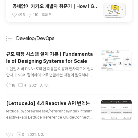
공채없이 카카오 개발자 취준기 | How I Go
t a Developer Job at Kakao Without
495
110
조회
9
Open Recruitment
Develop/DevOps
분류 전체보기
주요 글 목록
규모 확장 시스템 설계 기본 | Fundamenta
ls of Designing Systems for Scale
글 내용
1. 단일 서버 DNS : 도메인 이름을 이용해 웹사이트에 접속
한다. DNS에 질의하여 IP로 변환하는 과정이 필요하다. ht
tp 요청을 보내고 클라이언트는 응답을 받는다2. 데이터베
작성시간
18
4
2021. 8. 18.
이스 데이터베이스 : 웹/모바일 트래픽 처리 서버 (웹 계층)
와 데이터베이스 서버 (데이터 계층) 분리를 시도한다.3.
로드밸런서 로드밸런서 : 부하 분산 집합에 속한 웹서버들
[Lettuce.io] 4.4 Reactive API 번역본
에게 트래픽 부하를 고르게 분산한다 데이터베이스 : 다중
글 내용
lettuce.io/core/release/reference/index.html#r
화로 성능과 안정성을 보장한다 (master는 쓰기, slave
eactive-api Lettuce Reference GuideConnectio
는 읽기)4. 캐시 캐시 : 캐시를 이용해 서버의 요청이 보다
ns to a Redis Standalone, Sentinel, or Cluster re
빨리 처리될 수 있게 한다. SOPF가 되지 않게 분산한다5.
quire a specification of the connection details. T
콘텐츠 전송 네트워크 (CDN) CND : 정적 콘텐츠(이미지,
작성시간
2
0
2021. 1. 2.
he unified form is RedisURI. You can provide the
비디오, CSS, ..