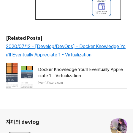
[Related Posts]
2020/07/12 - [Develop/DevOps] - Docker Knowledge Yo
u'll Eventually Appreciate 1 - Virtualization
Docker Knowledge You'll Eventually Appre
ciate 1 - Virtualization
jyami.tistory.com
로그 정보
쟈미의 devlog