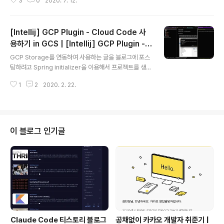
3
0
2020. 7. 12.
니다!그리고 항상 도커의 길로 인도해주는 영우찡 감사여!
서버 가상화가상화에는 두가지 종류가 있다.하이퍼 바이저
가상화컨테이너 가상화 하이퍼바이저 가상화하이퍼바이저
[Intellij] GCP Plugin - Cloud Code 사
기반의 가상화를 사용할 경우에는 내 서버 위에 host OS
를 설치하고, 사용할 만큼만 자원을 분할하여 가상머신을
용하기 in GCS | [Intellij] GCP Plugin -
글 내용
생성한 후에 그 위에 Guest OS를 설치하여 그 위에서 어
Using Cloud Code in GCS
GCP Storage를 연동하여 사용하는 글을 블로그에 포스
플리케이션을 사용한다.하지만 하이퍼바이저 기반 가상화
팅하려고 Spring initializer을 이용해서 프로젝트를 생성
의 경우엔 vm마다 자원을 따로따로 분리해서 사용을하는
하면서 좋은 플러그인을 발견하여 기록하려 한다.위와 같
데, 중복된 자원이 있을 경우엔 사실 불필요한 용량(자원)
1
2
2020. 2. 22.
은 dependency로 새로운 프로젝트를 설정하니, Cloud
을 소모한다고 볼 수 있다. 컨테이너 가상화따라..
Code라는plugin 추천이 떠서 받아보았다.Google에서
개발한 플러그인으로, Stackdriver Debugger와 통합
되서 GCP에서 실행되는 프로덕션 애플리케이션을 intelli
j에서 디버깅할 수 있다. 특히 Stackdriver Debugger
이 블로그 인기글
를 사용하면 Stackdriver Debugger를 사용하면 Com
pute Engine과 App Engine 표준 환경 및 가변형 환경
모두에 배포된 자바 애플리케이션을 디버깅할 수 있다. 또
한 App Engin..
Claude Code 티스토리 블로그
공채없이 카카오 개발자 취준기 |