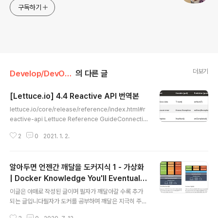
구독하기
더보기
Develop/DevOps
의 다른 글
[Lettuce.io] 4.4 Reactive API 번역본
글 내용
lettuce.io/core/release/reference/index.html#r
eactive-api Lettuce Reference GuideConnectio
ns to a Redis Standalone, Sentinel, or Cluster re
2
0
2021. 1. 2.
quire a specification of the connection details. T
he unified form is RedisURI. You can provide the
database, password and timeouts within the Re
알아두면 언젠간 깨달을 도커지식 1 - 가상화
disURI. You have following possibilities to creat
e a Rlettuce.io이 챕터의 목표 : Reacitve Stream 패
| Docker Knowledge You'll Eventually
글 내용
턴의 이해와 reactive applica..
Appreciate 1 - Virtualization
이글은 야매로 작성된 글이며 필자가 깨달아갈 수록 추가
되는 글입니다필자가 도커를 공부하며 깨달은 지극히 주관
적인 관점일 수 있으니 이상한 점은 친절한 댓글 부탁드립