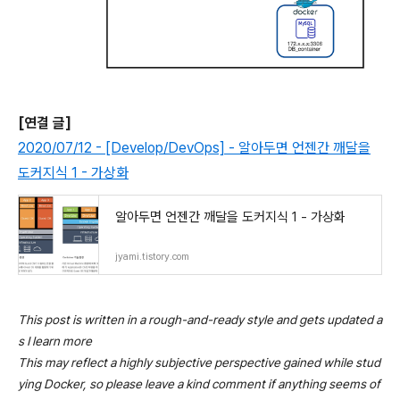
[연결 글]
2020/07/12 - [Develop/DevOps] - 알아두면 언젠간 깨달을
도커지식 1 - 가상화
알아두면 언젠간 깨달을 도커지식 1 - 가상화
jyami.tistory.com
This post is written in a rough-and-ready style and gets updated a
s I learn more
This may reflect a highly subjective perspective gained while stud
ying Docker, so please leave a kind comment if anything seems of