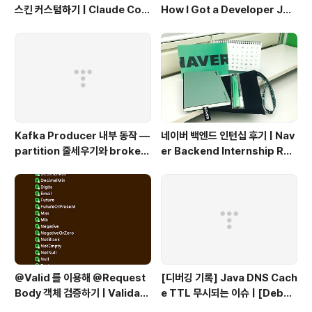
스킨 커스텀하기 | Claude Cod
How I Got a Developer Job
e Customizing a Tistory Bl
at Kakao Without Open Re
og Skin
cruitment
Kafka Producer 내부 동작 —
네이버 백엔드 인턴십 후기 | Nav
partition 줄세우기와 broker
er Backend Internship Rev
단위 flush
iew
@Valid 를 이용해 @Request
[디버깅 기록] Java DNS Cach
Body 객체 검증하기 | Validati
e TTL 무시되는 이슈 | [Debug
ng @RequestBody Object
ging Log] Java DNS Cache