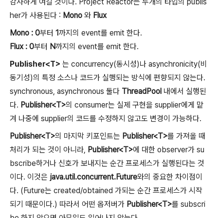
감사하게 여길 것이다. Project Reactor는 두개의 타입의 publis
her가 사용된다 :
Mono
와
Flux
Mono : 0
부터
1
까지의 event를 emit 한다.
Flux : 0
부터
N
까지의 event를 emit 한다.
Publisher<T>
는 concurrency(동시성)나 asynchronicity(비
동기성)의 특정 소스나 코드가 실행되는 방식에 편향되지 않는다.
synchronous, asynchronous 둘다
ThreadPool
내에서 실행된
다.
Publisher<T>
의 consumer는 실제 구현을 supplier에게 맡
겨 나중에 supplier의 코드를 수정하지 않고도 변경이 가능하다.
Publisher<T>
의 마지막 키포인트는
Publisher<T>
를 가져올 때
처리가 되는 것이 아니라,
Publisher<T>
에 대한 observer가 su
bscribe하거나 신호가 보내지는 순간 프로세스가 실행된다는 것
이다. 이것은
java.util.concurrent.Future
와의 중요한 차이점이
다. (Future는 created/obtained 가되는 순간 프로세스가 시작
되기 때문이다.) 따라서 어떤 옵저버가
Publisher<T>
를 subscri
be 하지 않으면 아무일도 일어나지 않는다.