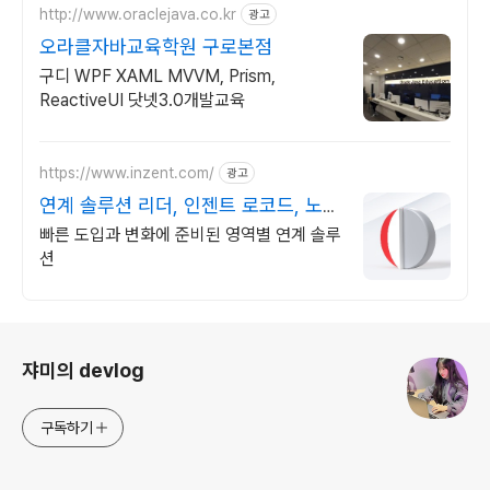
http://www.oraclejava.co.kr
광고
오라클자바교육학원 구로본점
구디 WPF XAML MVVM, Prism,
ReactiveUI 닷넷3.0개발교육
https://www.inzent.com/
광고
연계 솔루션 리더, 인젠트 로코드, 노코
드 기술 도입
빠른 도입과 변화에 준비된 영역별 연계 솔루
션
로그 정보
쟈미의 devlog
구독하기