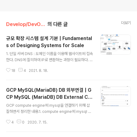
더보기
Develop/DevOps
의 다른 글
규모 확장 시스템 설계 기본 | Fundamental
s of Designing Systems for Scale
글 내용
1. 단일 서버 DNS : 도메인 이름을 이용해 웹사이트에 접속
한다. DNS에 질의하여 IP로 변환하는 과정이 필요하다. ht
tp 요청을 보내고 클라이언트는 응답을 받는다2. 데이터베
18
4
2021. 8. 18.
이스 데이터베이스 : 웹/모바일 트래픽 처리 서버 (웹 계층)
와 데이터베이스 서버 (데이터 계층) 분리를 시도한다.3.
로드밸런서 로드밸런서 : 부하 분산 집합에 속한 웹서버들
GCP MySQL(MariaDB) DB 외부연결 | G
에게 트래픽 부하를 고르게 분산한다 데이터베이스 : 다중
화로 성능과 안정성을 보장한다 (master는 쓰기, slave
CP MySQL (MariaDB) DB External Co
글 내용
는 읽기)4. 캐시 캐시 : 캐시를 이용해 서버의 요청이 보다
nnection
GCP compute engine에 mysql을 연결하기 위해 삽
빨리 처리될 수 있게 한다. SOPF가 되지 않게 분산한다5.
질하면서 정리한 내용.1. compute engine에 mysql 설
콘텐츠 전송 네트워크 (CDN) CND : 정적 콘텐츠(이미지,
치sudo apt-get updatesudo apt-get install mys
비디오, CSS, ..
4
0
2020. 7. 15.
ql-serversudo mysql_secure_installation // mys
ql 설정mysql_secure_installation에서 설정한 패스워
드로 입력해서 접속한다.접속 방법 : root 유저로 접속하