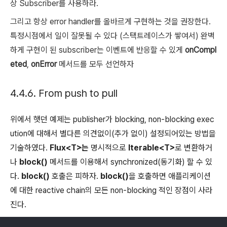
상 Subscriber를 사용하라.
그리고 항상 error handler를 올바르게 구현하는 것을 권장한다.
특정시점에서 일이 잘못될 수 있다 (스택트레이스가 쌓여서) 완벽
하게 구현이 된 subscriber는 이벤트에 반응할 수 있게
onCompl
eted
,
onError
메서드를 모두 선언하자
4.4.6. From push to pull
위에서 햇던 예제는 publisher가 blocking, non-blocking exec
ution에 대해서 별다른 의견없이(추가 없이) 설정되어있는 방법을
기술하였다.
Flux<T>는
명시적으로
Iterable<T>
로 변환하거
나
block()
메서드를 이용해서 synchronized(동기화) 할 수 있
다.
block()
호출은 피하자.
block()
을 호출하면 애플리케이션
에 대한 reactive chain의 모든 non-blocking 적인 장점이 사라
진다.