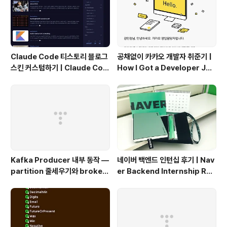
데, 중복된 자원이 있을 경우엔 사실 불필요한 용량(자원)
을 소모한다고 볼 수 있다. 컨테이너 가상화따라..
Claude Code 티스토리 블로그
공채없이 카카오 개발자 취준기 |
스킨 커스텀하기 | Claude Cod
How I Got a Developer Job
e Customizing a Tistory Bl
at Kakao Without Open Re
og Skin
cruitment
Kafka Producer 내부 동작 —
네이버 백엔드 인턴십 후기 | Nav
partition 줄세우기와 broker
er Backend Internship Rev
단위 flush
iew