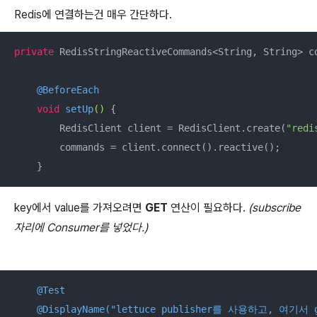
Redis에 연결하는건 매우 간단하다.
private
 RedisStringReactiveCommands<String, String> co
@BeforeEach
void
setUp
()
{

        RedisClient client = RedisClient.create(
"redi
        commands = client.connect().reactive();

    }
key에서 value를 가져오려면
GET
연산이 필요하다.
(subscribe
자리에 Consumer를 넣었다.)
@Test
@DisplayName("lettuce publisher를 사용하고, 여