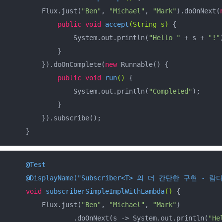
        Flux.just(
"Ben"
, 
"Michael"
, 
"Mark"
).doOnNext(
public
void
accept
(String s)
{

                System.out.println(
"Hello "
 + s + 
"!"
            }

        }).doOnComplete(
new
 Runnable() {

public
void
run
()
{

                System.out.println(
"Completed"
);

            }

        }).subscribe();

    }
@Test
@DisplayName("Subscriber<T> 의 더 간단한 구현 - 람
void
subscriberSimpleImplWithLambda
()
{

        Flux.just(
"Ben"
, 
"Michael"
, 
"Mark"
)

                .doOnNext(s -> System.out.println(
"He