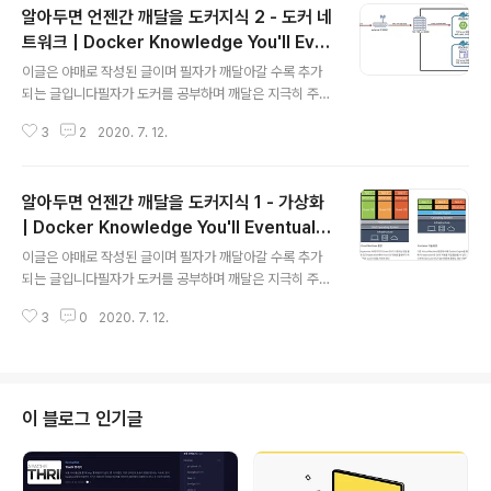
알아두면 언젠간 깨달을 도커지식 2 - 도커 네
고, 패스워드를 입력하겠음sudo mysql -u root -p 2.
외부 ip 접근에 대한 포트 방화벽 열기VPC network > fil
트워크 | Docker Knowledge You'll Eve
글 내용
ewallrules 메뉴에 들어가기traffic : ingress protoco
ntually Appreciate 2 - Docker Netwo
이글은 야매로 작성된 글이며 필자가 깨달아갈 수록 추가
ls and port : 33063306 포트가 방화벽에 연결된다.소
rk
되는 글입니다필자가 도커를 공부하며 깨달은 지극히 주관
스..
적인 관점일 수 있으니 이상한 점은 친절한 댓글 부탁드립
3
2
2020. 7. 12.
니다!그리고 항상 도커의 길로 인도해주는 영우찡 감사여!
가상 네트워크아이피의 갯수는 제한적이다 우리가 사용하
는 공유기는 주로 192.168.x.x 아이피 대역으로 내 컴퓨
알아두면 언젠간 깨달을 도커지식 1 - 가상화
터에 아이피를 할당해준다. 그치만 이 아이피는 내 공유기
밖에서는 접근 할 수 없다.그럼 이 때 외부에서 공유기 안의
| Docker Knowledge You'll Eventually
글 내용
특정 서버에 접근하기 위해서는 포트 포워딩을 사용한다.
Appreciate 1 - Virtualization
이글은 야매로 작성된 글이며 필자가 깨달아갈 수록 추가
포트포워딩이 필요한 이유는 공유기는 하나인데 비해(ip는
되는 글입니다필자가 도커를 공부하며 깨달은 지극히 주관
하나인데 비해) 내부 서버는 여러대일 수 있으니 어느 서버
적인 관점일 수 있으니 이상한 점은 친절한 댓글 부탁드립
의 포트로 연결을 해주어야 하는지 몰라서 포트 포워딩을
3
0
2020. 7. 12.
니다!그리고 항상 도커의 길로 인도해주는 영우찡 감사여!
사용하는 것이다. 외부에서 8080..
서버 가상화가상화에는 두가지 종류가 있다.하이퍼 바이저
가상화컨테이너 가상화 하이퍼바이저 가상화하이퍼바이저
기반의 가상화를 사용할 경우에는 내 서버 위에 host OS
를 설치하고, 사용할 만큼만 자원을 분할하여 가상머신을
이 블로그 인기글
생성한 후에 그 위에 Guest OS를 설치하여 그 위에서 어
플리케이션을 사용한다.하지만 하이퍼바이저 기반 가상화
의 경우엔 vm마다 자원을 따로따로 분리해서 사용을하는