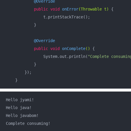
@Override
public
void
onError
(Throwable t)
{

                t.printStackTrace();

            }

@Override
public
void
onComplete
()
{

                System.out.println(
"Complete consumin
            }

        });

    }
Hello jyami!

Hello java!

Hello javabom!

Complete consuming!