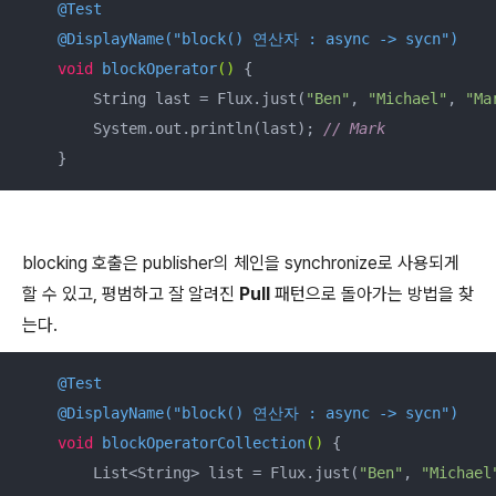
@Test
@DisplayName("block() 연산자 : async -> sycn")
void
blockOperator
()
{

        String last = Flux.just(
"Ben"
, 
"Michael"
, 
"Ma
        System.out.println(last); 
// Mark
    }
blocking 호출은 publisher의 체인을 synchronize로 사용되게
할 수 있고, 평범하고 잘 알려진
Pull
패턴으로 돌아가는 방법을 찾
는다.
@Test
@DisplayName("block() 연산자 : async -> sycn")
void
blockOperatorCollection
()
{

        List<String> list = Flux.just(
"Ben"
, 
"Michael