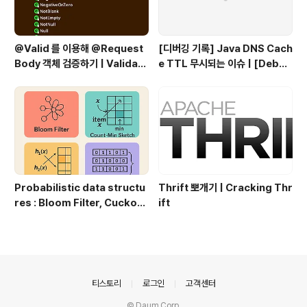
@Valid 를 이용해 @Request
[디버깅 기록] Java DNS Cach
Body 객체 검증하기 | Validati
e TTL 무시되는 이슈 | [Debug
ng @RequestBody Object
ging Log] Java DNS Cache
s Using @Valid
TTL Ignored Issue
Probabilistic data structu
Thrift 뽀개기 | Cracking Thr
res : Bloom Filter, Cuckoo
ift
Filter, Ribbon Filter | Prob
abilistic Data Structures:
Bloom Filter, Cuckoo Filte
r, Ribbon Filter
의안내
티스토리
로그인
고객센터
© Daum Corp.