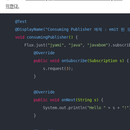
미한다.
@Test
@DisplayName("Consuming Publisher 예제 : emit 
void
consumingPublisher
()
{

        Flux.just(
"jyami"
, 
"java"
, 
"javabom"
).subscri
@Override
public
void
onSubscribe
(Subscription s)
{

                s.request(
3
);

            }

@Override
public
void
onNext
(String s)
{

                System.out.println(
"Hello "
 + s + 
"!"
            }
