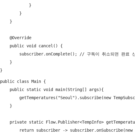
            }

        }

    }

    @Override

    public void cancel() {

        subscriber.onComplete(); // 구독이 취소되면 완료 
    }

public class Main {

    public static void main(String[] args){

        getTemperatures("Seoul").subscribe(new TempS
    }

    private static Flow.Publisher<TempInfo> getTempera
        return subscriber -> subscriber.onSubscribe(new 