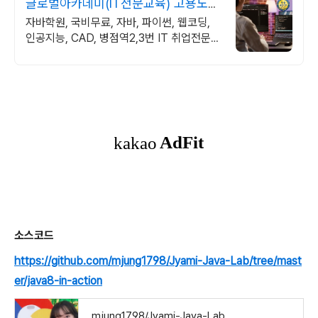
글로벌아카데미(IT전문교육) 고용노동
부지정 우수훈련기관
자바학원, 국비무료, 자바, 파이썬, 웹코딩,
인공지능, CAD, 병점역2,3번 IT 취업전문
교육기관
소스코드
https://github.com/mjung1798/Jyami-Java-Lab/tree/mast
er/java8-in-action
mjung1798/Jyami-Java-Lab