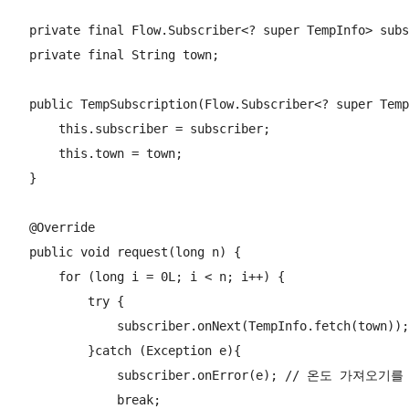
    private final Flow.Subscriber<? super TempInfo> subs
    private final String town;

    public TempSubscription(Flow.Subscriber<? super Temp
        this.subscriber = subscriber;

        this.town = town;

    }

    @Override

    public void request(long n) {

        for (long i = 0L; i < n; i++) {

            try {

                subscriber.onNext(TempInfo.fetch(tow
            }catch (Exception e){

                subscriber.onError(e); // 온도 가져오
                break;
