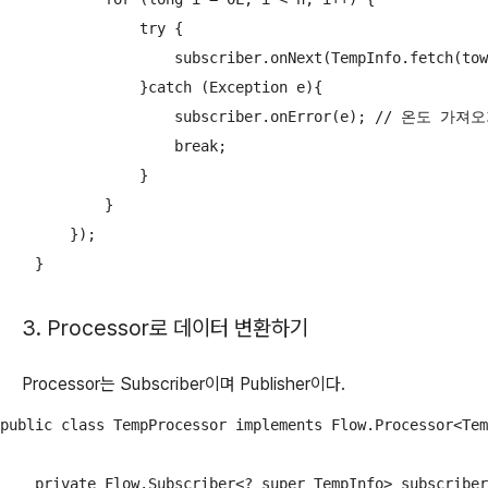
                try {

                    subscriber.onNext(TempInfo.fetch
                }catch (Exception e){

                    subscriber.onError(e); // 온도 
                    break;

                }

            }

        });

    }
3. Processor로 데이터 변환하기
Processor는 Subscriber이며 Publisher이다.
public class TempProcessor implements Flow.Processor<Tem
    private Flow.Subscriber<? super TempInfo> subscriber