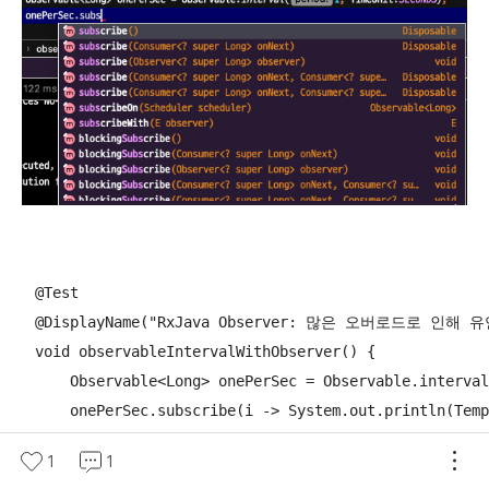
    @Test

    @DisplayName("RxJava Observer: 많은 오버로드로 인
    void observableIntervalWithObserver() {

        Observable<Long> onePerSec = Observable.interval
        onePerSec.subscribe(i -> System.out.println(Temp
    }
1
1
1초에 한번씩 TempInfo의 temp 값을 출력하리라 예상한다.