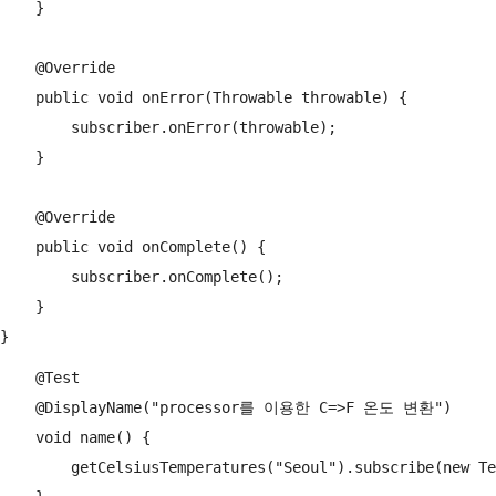
    }

    @Override

    public void onError(Throwable throwable) {

        subscriber.onError(throwable);

    }

    @Override

    public void onComplete() {

        subscriber.onComplete();

    }

    @Test

    @DisplayName("processor를 이용한 C=>F 온도 변환")

    void name() {

        getCelsiusTemperatures("Seoul").subscribe(new Te