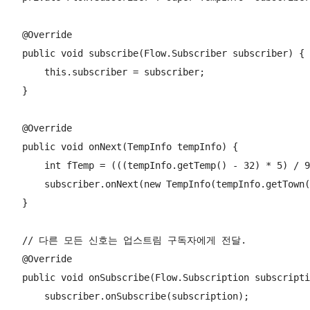
    @Override

    public void subscribe(Flow.Subscriber subscriber) {

        this.subscriber = subscriber;

    }

    @Override

    public void onNext(TempInfo tempInfo) {

        int fTemp = (((tempInfo.getTemp() - 32) * 5
        subscriber.onNext(new TempInfo(tempInfo.getTown(
    }

    // 다른 모든 신호는 업스트림 구독자에게 전달.

    @Override

    public void onSubscribe(Flow.Subscription subscripti
        subscriber.onSubscribe(subscription);
