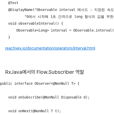
    @Test

    @DisplayName("Observable interval 메서드 : 지
            "0에서 시작해 1초 간격으로 long 형식의 값을 
    void observableInterval() {

        Observable<Long> interval = Observable.interval(
    }
reactivex.io/documentation/operators/interval.html
RxJava에서의 Flow.Subscriber 역할
public interface Observer<@NonNull T> {

    void onSubscribe(@NonNull Disposable d);

    void onNext(@NonNull T t);
