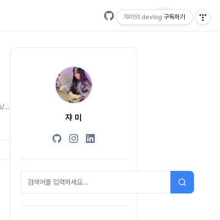
EN
쟈미의 devlog
구독하기
s/hash
쟈 미
g