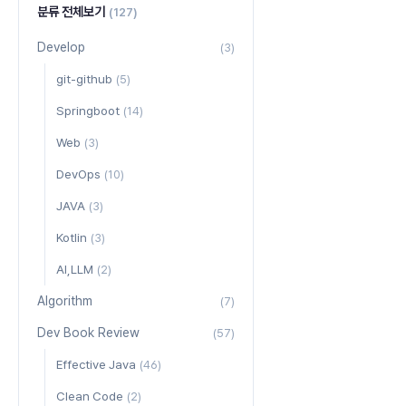
분류 전체보기
(127)
Develop
(3)
git-github
(5)
Springboot
(14)
Web
(3)
DevOps
(10)
JAVA
(3)
Kotlin
(3)
AI,LLM
(2)
Algorithm
(7)
Dev Book Review
(57)
Effective Java
(46)
Clean Code
(2)