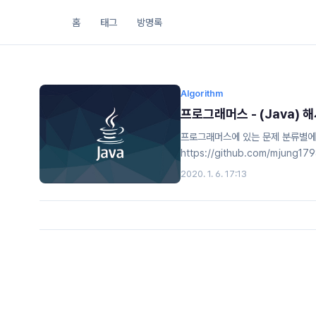
홈
태그
방명록
Algorithm
프로그래머스 - (Java) 
프로그래머스에 있는 문제 분류별에
https://github.com/mjung179
mjung1798/AlgorithmMy Algor
2020. 1. 6. 17:13
development by creating a
.getOrDefault(T key, K d
solution(Strin..