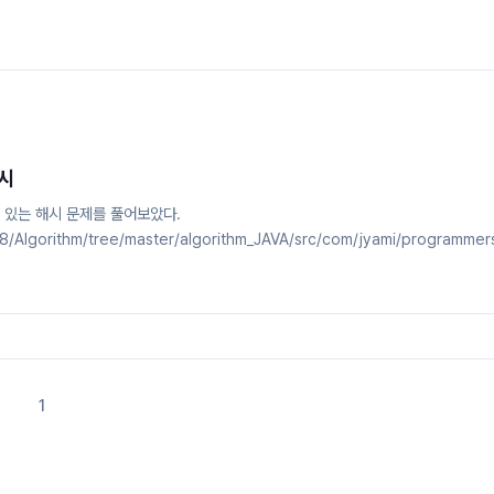
해시
 있는 해시 문제를 풀어보았다.
8/Algorithm/tree/master/algorithm_JAVA/src/com/jyami/programmer
ithm Source Code Storage :). Contribute to mjung1798/Algorithm
n account on GitHub.github.com 1. HashMap의 유용한 method
efaultValue)완주하지 못한 선수를 풀면서 새로운 메소드를 알게 되었다.public Strin
1