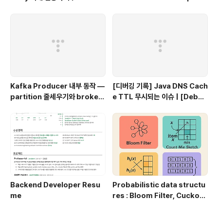
ng @RequestBody Object
iew
s Using @Valid
Kafka Producer 내부 동작 —
[디버깅 기록] Java DNS Cach
partition 줄세우기와 broker
e TTL 무시되는 이슈 | [Debug
단위 flush
ging Log] Java DNS Cache
TTL Ignored Issue
Backend Developer Resu
Probabilistic data structu
me
res : Bloom Filter, Cuckoo
Filter, Ribbon Filter | Prob
abilistic Data Structures: