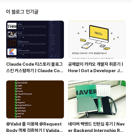
y 레벨에서 다루는 방법을 살펴보자. 1. Cloud Storage
란?Google Cloud에 객체를 저장하는 서비스이다. 이때
이 블로그 인기글
객체는 모든 형식의 파일을 의미하며, 버킷이라는 컨테이
너에 객체를 저장한다.모든 버킷은 프로젝트와 연결되어있
으며, 프로젝트의 권한 지정을 통해 원하는 사용자가 stor
age안 ..
Claude Code 티스토리 블로그
공채없이 카카오 개발자 취준기 |
스킨 커스텀하기 | Claude Cod
How I Got a Developer Job
e Customizing a Tistory Bl
at Kakao Without Open Re
og Skin
cruitment
@Valid 를 이용해 @Request
네이버 백엔드 인턴십 후기 | Nav
Body 객체 검증하기 | Validati
er Backend Internship Rev