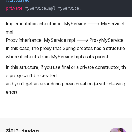
@Autowired
private
 MyServiceImpl myService;
Implementation inheritance: MyService ---> MyServiceI
mpl
Proxy inheritance:
MyServiceImpl
---> ProxyMyService
In this case, the proxy that Spring creates has a structure
where it inherits from MyServiceImpl as its parent.
In this structure, if you use final or a private constructor, th
e proxy can't be created,
and you'll get an error during bean creation (a sub-classing
error).
로그 정보
쟈미의 devlog