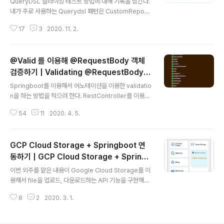
QueryDSL 슬라이싱 테스트 방법에 대해 기록을 남긴다.
g Test Beans
내가 주로 사용하는 Querydsl 패턴은 CustomReposit
ory를 만드는 방식이다.docs.spring.io/spring-data/j
17
3
2020. 11. 2.
pa/docs/2.1.3.RELEASE/reference/html/#reposit
ories.custom-implementations Spring Data JPA
- Reference DocumentationExample 100. Using
@Valid 를 이용해 @RequestBody 객체
@Transactional at query methods @Transactio
nal(readOnly = true) public interface UserRepos
검증하기 | Validating @RequestBody O
글 내용
itory extends JpaRepository { List findByLastna
bjects Using @Valid
Springboot를 이용해서 어노테이션을 이용한 validatio
me(String lastn..
n을 하는 방법을 적으려 한다. RestController를 이용하
여 @RequestBody 객체를 사용자로부터 가져올 때, 들
54
11
2020. 4. 5.
어오는 값들을 검증할 수 있는 방법을 소개한다.Jakarata
Bean Validation API Packages에 있는 javax.valida
tion.constraints package에 있는 기본적인 검증 어노
GCP Cloud Storage + Springboot 연
테이션을 이용한다.@Valid를 이용하면, service 단이 아
닌 객체 안에서, 들어오는 값에 대해 검증을 할 수 있다.jav
동하기 | GCP Cloud Storage + Spring
글 내용
ax.validation.constraints 패키지를 보면 많은 어노테
Boot Integration
이번 외주를 맡은 내용이 Google Cloud Storage를 이
이션들이 존재한다. @Valid를 이용한 객체 검증 시 기본적
용해서 file을 업로드, 다운로드하는 API 기능을 구현해서
으로 이 어노테이션을 이용한다. 사실 이름만 봐..
이 내용을 정리하고자 한다. Cloud Storage를 다루는 방
8
2
2020. 3. 1.
법으로 Google Cloud Console, Cloud SDK를 이용
한 command인 gsutil 등이 있지만, Springboot를 이
용하여, Cloud Storage의 버킷 및 객체를 Client librar