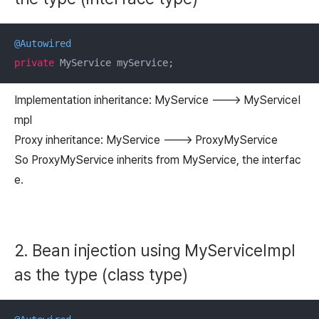
@Autowired
private
 MyService myService;
Implementation inheritance: MyService ---> MyServiceI
mpl
Proxy inheritance: MyService ---> ProxyMyService
So ProxyMyService inherits from MyService, the interfac
e.
2. Bean injection using MyServiceImpl
as the type (class type)