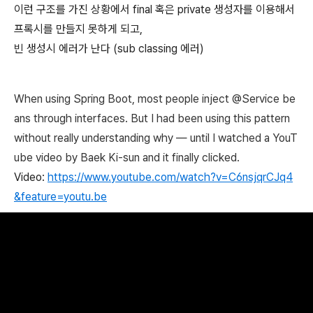
이런 구조를 가진 상황에서 final 혹은 private 생성자를 이용해서
프록시를 만들지 못하게 되고,
빈 생성시 에러가 난다 (sub classing 에러)
When using Spring Boot, most people inject @Service be
ans through interfaces. But I had been using this pattern
without really understanding why — until I watched a YouT
ube video by Baek Ki-sun and it finally clicked.
Video:
https://www.youtube.com/watch?v=C6nsjqrCJq4
&feature=youtu.be