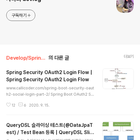
구독하기
더보기
Develop/Springboot
의 다른 글
Spring Security OAuth2 Login Flow |
Spring Security OAuth2 Login Flow
글 내용
www.callicoder.com/spring-boot-security-oaut
h2-social-login-part-2/ Spring Boot OAuth2 So
cial Login with Google, Facebook, and Github -
12
6
2020. 9. 15.
Part 2Integrate social login with Facebook, Goo
gle, and Github in your spring boot application u
sing Spring Security's OAuth2 functionalities. Yo
QueryDSL 슬라이싱 테스트(@DataJpaT
u'll also add email and password based login al
ong with social login.www.callicoder.com에 있는
est) / Test Bean 등록 | QueryDSL Slici
글 내용
글을 번역하여, 공부하는 용도 입니다. OAu..
ng Test (@DataJpaTest) / Registerin