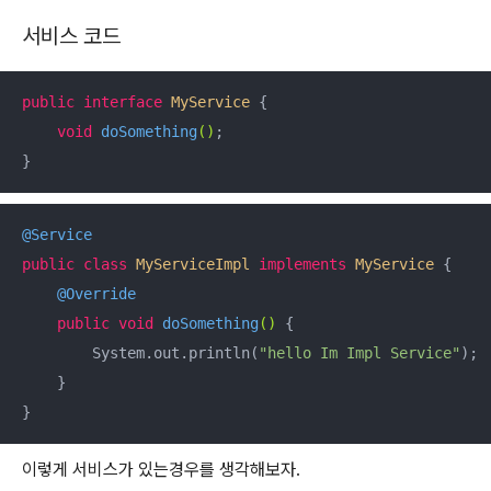
서비스 코드
public
interface
MyService
{

void
doSomething
()
;

}
@Service
public
class
MyServiceImpl
implements
MyService
{

@Override
public
void
doSomething
()
{

        System.out.println(
"hello Im Impl Service"
);

    }

}
이렇게 서비스가 있는경우를 생각해보자.