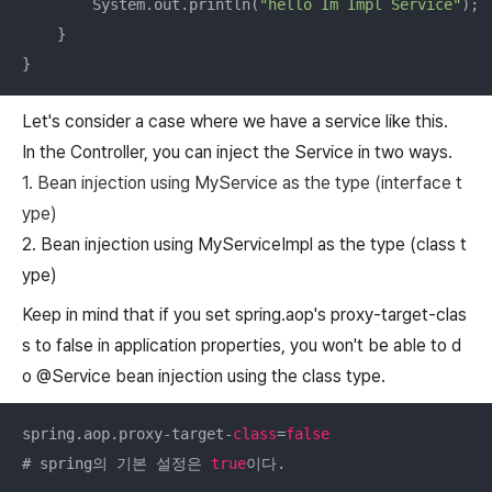
        System.out.println(
"hello Im Impl Service"
);

    }

}
Let's consider a case where we have a service like this.
In the Controller, you can inject the Service in two ways.
1. Bean injection using MyService as the type (interface t
ype)
2. Bean injection using MyServiceImpl as the type (class t
ype)
Keep in mind that if you set spring.aop's proxy-target-clas
s to false in application properties, you won't be able to d
o @Service bean injection using the class type.
spring.aop.proxy-target-
class
=
false
# spring의 기본 설정은 
true
이다.