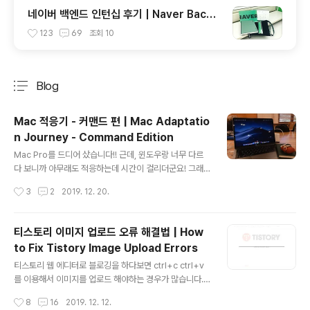
네이버 백엔드 인턴십 후기 | Naver Backe
nd Internship Review
123
69
조회
10
Blog
분류 전체보기
주요 글 목록
Mac 적응기 - 커맨드 편 | Mac Adaptatio
n Journey - Command Edition
글 내용
Mac Pro를 드디어 샀습니다!! 근데, 윈도우랑 너무 다르
다 보니까 아무래도 적응하는데 시간이 걸리더군요! 그래
서 각종 커맨드 부터 제가 사용하는 tool 커맨드까지 모두
작성시간
3
2
2019. 12. 20.
정리하려 합니다Mac Command키보드 키는 기호랑 연
결지어서 알면 좋을 것 같습니다 :)command ⌘shift ⇧
option ⌥control ⌃윈도우랑 매칭 가능윈도우의 contr
티스토리 이미지 업로드 오류 해결법 | How
ol이 mac의 command와 매칭이 되는 것 같아요! 기본적
to Fix Tistory Image Upload Errors
인 커맨드 입니다.복사 : ⌘ + c붙여넣기 : ⌘ + v잘라내기
글 내용
: ⌘ + x되돌리기 : ⌘ + z전체선택 : ⌘ + a저장 : ⌘ + s
티스토리 웹 에디터로 블로깅을 하다보면 ctrl+c ctrl+v
찾기 : ⌘ + f윈도우와 매칭이 어려운 커맨드애플리케이션
를 이용해서 이미지를 업로드 해야하는 경우가 많습니다.
닫기 : ⌘ + q탭닫기 : ⌘ + w 파일 삭제 : ⌘ + delete파
근데 이때 생기는 치명적인 오류가 있는데요.구글링으로
작성시간
8
16
2019. 12. 12.
일 들어가기 &..
얻은 이미지를 ctrl+c 해서 tistory에 ctrl+v를 할 때 간