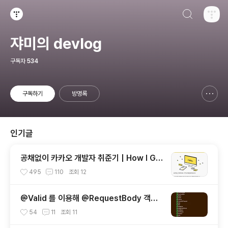
검색하기
티스토리
쟈미의 devlog
구독자
534
구독하기
방명록
신고하기 레이어
열기
인기글
공채없이 카카오 개발자 취준기 | How I Go
t a Developer Job at Kakao Without
495
110
조회
12
Open Recruitment
@Valid 를 이용해 @RequestBody 객체
검증하기 | Validating @RequestBody
54
11
조회
11
Objects Using @Valid