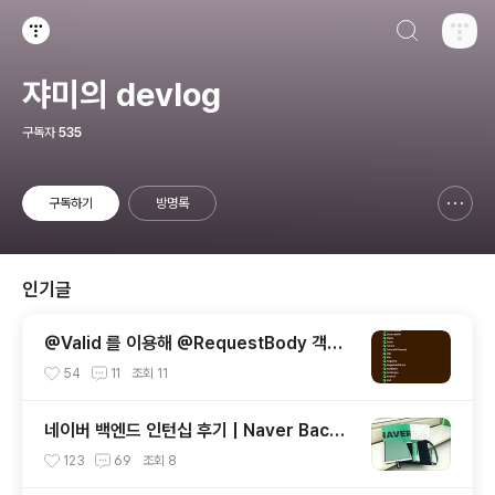
검색하기
티스토리
쟈미의 devlog
구독자
535
구독하기
방명록
신고하기 레이어
열기
인기글
@Valid 를 이용해 @RequestBody 객체
검증하기 | Validating @RequestBody
54
11
조회
11
Objects Using @Valid
네이버 백엔드 인턴십 후기 | Naver Backe
nd Internship Review
123
69
조회
8