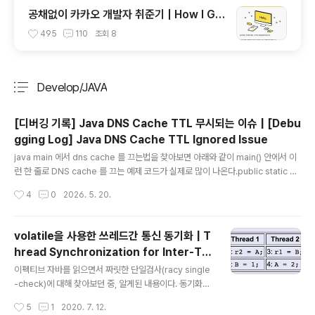
공채없이 카카오 개발자 취준기 | How I Go
t a Developer Job at Kakao Without
495
110
조회
8
Open Recruitment
Develop/JAVA
분류 전체보기
주요 글 목록
[디버깅 기록] Java DNS Cache TTL 무시되는 이슈 | [Debu
gging Log] Java DNS Cache TTL Ignored Issue
글 내용
java main 에서 dns cache 를 끄는법을 찾아보면 아래와 같이 main() 안에서 이
런 한 줄로 DNS cache 를 끄는 예제 코드가 실제로 많이 나온다.public static vo
id main(String[] args) { Security.setProperty("sun.net.inetaddr.ttl",
작성시간
4
0
2026. 5. 20.
"0"); Security.setProperty("networkaddress.cache.ttl", "0");} 이렇게 되
어있어서 당연히 main 에 설정한대로 DNS Cache 가 적용되지 않고있다고 (ttl =
0) 생각했는데만약 java process를 OTEL java agent 가 붙거나 jmx 설정과 함
volatile을 사용한 쓰레드간 통신 동기화 | T
께 사용하고 있었다면, 위 main 에 설정한 값들이 무시된..
hread Synchronization for Inter-Thr
글 내용
ead Communication Using volatile
이펙티브 자바를 읽으면서 짜릿한 단일검사(racy single
-check)에 대해 찾아보던 중, 알게된 내용이다. 동기화의
기능자바의 쓰레드 프로그래밍을 해보았다면 synchroni
작성시간
5
1
2020. 7. 12.
zed 키워드를 몇번 접해볼 수 있을 것이다. 동기화에서 sy