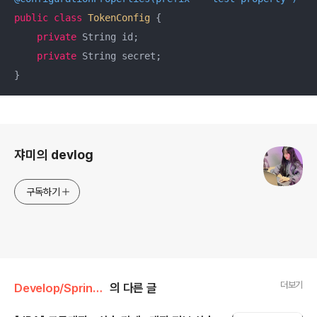
public
class
TokenConfig
{

private
 String id;

private
 String secret;

로그 정보
쟈미의 devlog
구독하기
더보기
Develop/Springboot
의 다른 글