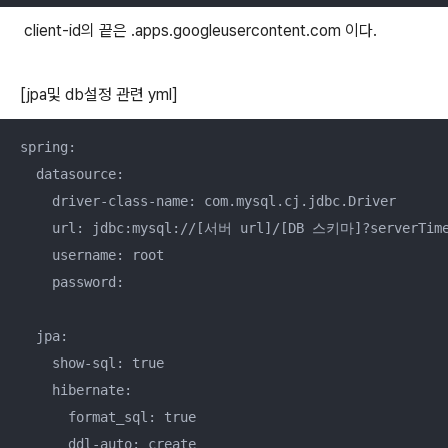
client-id의 끝은 .apps.googleusercontent.com 이다.
[jpa및 db설정 관련 yml]
spring:

  datasource:

    driver-class-name: com.mysql.cj.jdbc.Driver

    url: jdbc:mysql://[서버 url]/[DB 스키마]?serverTimez
    username: root

    password:

  jpa:

    show-sql: true

    hibernate:

      format_sql: true

      ddl-auto: create
