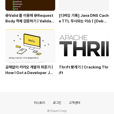
@Valid 를 이용해 @Request
[디버깅 기록] Java DNS Cach
Body 객체 검증하기 | Validati
e TTL 무시되는 이슈 | [Debug
ng @RequestBody Object
ging Log] Java DNS Cache
s Using @Valid
TTL Ignored Issue
공채없이 카카오 개발자 취준기 |
Thrift 뽀개기 | Cracking Thr
How I Got a Developer Job
ift
at Kakao Without Open Re
cruitment
의안내
티스토리
로그인
고객센터
© Daum Corp.