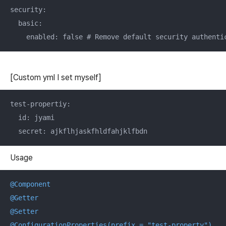
security:

  basic:

[Custom yml I set myself]
test-propertiy:

  id: jyami

  secret: ajkflhjaskfhldfahjklfbdn
Usage
@Component
@Getter
@Setter
@ConfigurationProperties(prefix = "test-property")