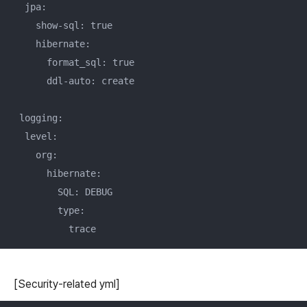
  jpa:

    show-sql: true

    hibernate:

      format_sql: true

      ddl-auto: create

 logging:

  level:

    org:

      hibernate:

        SQL: DEBUG

        type:

[Security-related yml]