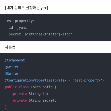
[내가 임의로 설정하는 yml]
test-propertiy:

  id: jyami

  secret: ajkflhjaskfhldfahjklfbdn
사용법
@Component
@Getter
@Setter
@ConfigurationProperties(prefix = "test-property")
public
class
TokenConfig
{

private
 String id;

private
 String secret;
