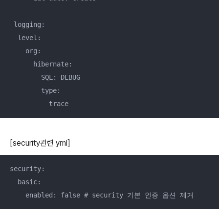
 logging:

  level:

    org:

      hibernate:

        SQL: DEBUG

        type:

[security관련 yml]
security:

  basic:
