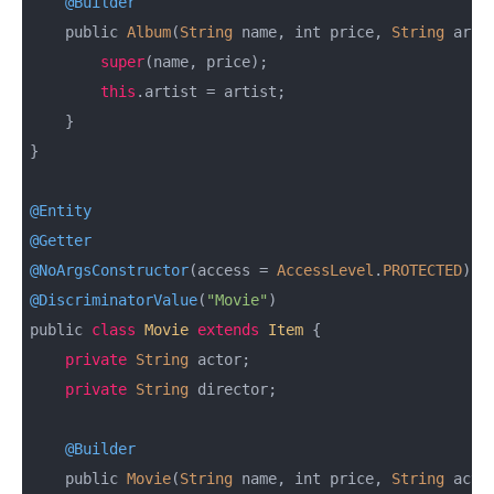
@Builder
    public 
Album
(
String
 name, int price, 
String
 artis
super
(name, price);

this
.artist = artist;

    }

}

@Entity
@Getter
@NoArgsConstructor
(access = 
AccessLevel
.
PROTECTED
@DiscriminatorValue
(
"Movie"
)

public 
class
Movie
extends
Item
{

private
String
 actor;

private
String
 director;

@Builder
    public 
Movie
(
String
 name, int price, 
String
 acto