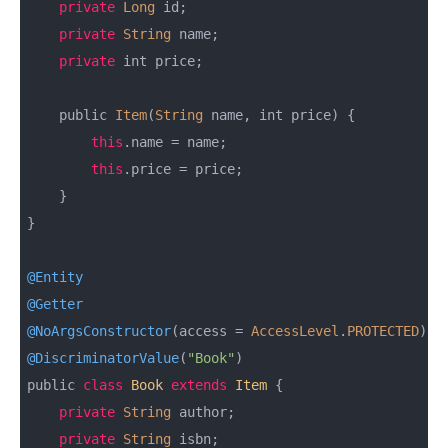
private
Long
 id;

private
String
 name;

private
 int price;

    public 
Item
(
String
 name, int price) {

this
.name = name;

this
.price = price;

    }

}

@Entity
@Getter
@NoArgsConstructor
(access = 
AccessLevel
.
PROTECTED
@DiscriminatorValue
(
"Book"
)

public 
class
Book
extends
Item
{

private
String
 author;

private
String
 isbn;
