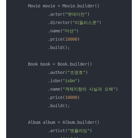
        Movie movie = Movie.builder()

                .actor(
"맷데이먼"
)

                .director(
"리들리스콧"
)

                .name(
"마션"
)

                .price(
10000
)

                .build();

        Book book = Book.builder()

                .author(
"조영호"
)

                .isbn(
"isbn"
)

                .name(
"객체지향의 사실과 오해"
)

                .price(
10000
)

                .build();

        Album album = Album.builder()

                .artist(
"엔플라잉"
)
