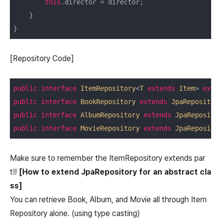
this
.director = director;

    }

}
[Repository Code]
public
interface
ItemRepository
<
T
extends
Item
> 
exte
public
interface
BookRepository
extends
JpaRepositor
public
interface
AlbumRepository
extends
JpaReposito
public
interface
MovieRepository
extends
JpaReposito
Make sure to remember the ItemRepository extends par
t!!
[How to extend JpaRepository for an abstract cla
ss]
You can retrieve Book, Album, and Movie all through Item
Repository alone. (using type casting)