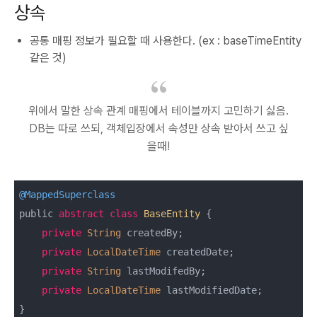
상속
공통 매핑 정보가 필요할 때 사용한다. (ex : baseTimeEntity
같은 것)
위에서 말한 상속 관계 매핑에서 테이블까지 고민하기 싫음.
DB는 따로 쓰되, 객체입장에서 속성만 상속 받아서 쓰고 싶
을때!
@MappedSuperclass
public 
abstract
class
BaseEntity
{

private
String
 createdBy;

private
LocalDateTime
 createdDate;

private
String
 lastModifedBy;

private
LocalDateTime
 lastModifiedDate;

}
