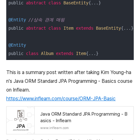
public 
abstract
class
BaseEntity
{...}

@Entity
//상속 관계 매핑
public 
abstract
class
Item
extends
BaseEntity
{...}

@Entity
public 
class
Album
extends
Item
This is a summary post written after taking Kim Young-ha
n's Java ORM Standard JPA Programming - Basics course
on Inflearn.
https://www.inflearn.com/course/ORM-JPA-Basic
Java ORM Standard JPA Programming - B
asics - Inflearn
www.inflearn.com