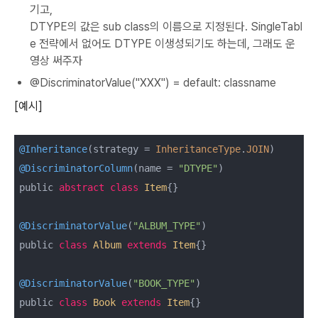
기고,
DTYPE의 값은 sub class의 이름으로 지정된다. SingleTabl
e 전략에서 없어도 DTYPE 이생성되기도 하는데, 그래도 운
영상 써주자
@DiscriminatorValue("XXX") = default: classname
[예시]
@Inheritance
(strategy = 
InheritanceType
.
JOIN
@DiscriminatorColumn
(name = 
"DTYPE"
)

public 
abstract
class
Item
{}

@DiscriminatorValue
(
"ALBUM_TYPE"
)

public 
class
Album
extends
Item
{}

@DiscriminatorValue
(
"BOOK_TYPE"
)

public 
class
Book
extends
Item
{}
