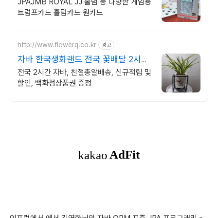
비 로얄 판매점
JPAJMB ROYAL JJ 홀덤 등 다양한 게임용
트럼프카드 홀덤카드 원카드
http://www.flowerq.co.kr
광고
자바 한국생화랜드 전국 꽃배달 2시간
배송
전국 2시간 자바, 친절총알배송, 신규적립 및
할인, 백화점상품권 증정