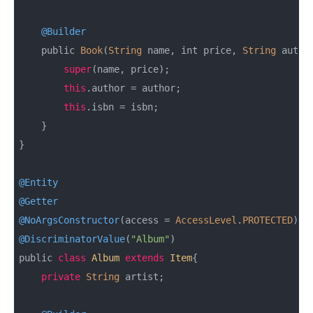
@Builder
    public 
Book
(
String
 name, int price, 
String
 autho
super
(name, price);

this
.author = author;

this
.isbn = isbn;

    }

}

@Entity
@Getter
@NoArgsConstructor
(access = 
AccessLevel
.
PROTECTED
@DiscriminatorValue
(
"Album"
)

public 
class
Album
extends
Item
{

private
String
 artist;
