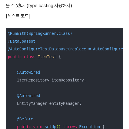
올 수 있다. (type casting 사용해서)
[테스트 코드]
@RunWith(SpringRunner.class)
@DataJpaTest
@AutoConfigureTestDatabase(replace = AutoConfigureTe
public
class
ItemTest
{

@Autowired
    ItemRepository itemRepository;

@Autowired
    EntityManager entityManager;

@Before
public
void
setUp
()
throws
 Exception 
{
