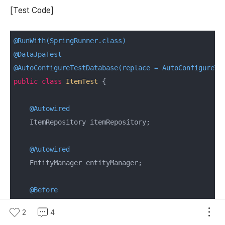
[Test Code]
@RunWith(SpringRunner.class)
@DataJpaTest
@AutoConfigureTestDatabase(replace = AutoConfigureTe
public
class
ItemTest
{

@Autowired
    ItemRepository itemRepository;

@Autowired
    EntityManager entityManager;

@Before
public
void
setUp
()
throws
 Exception 
{

2
4
        Movie movie = Movie.builder()
