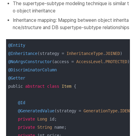
The supertype-subtype modeling technique is similar t
o object inheritance
Inheritance mapping: Mapping between object inherita
nce/structure and DB supertype-subtype relationships
@Entity
@Inheritance
(strategy = 
InheritanceType
.
JOINED
@NoArgsConstructor
(access = 
AccessLevel
.
PROTECTED
@DiscriminatorColumn
@Getter
public 
abstract
class
Item
{

@Id
@GeneratedValue
(strategy = 
GenerationType
.
IDENTI
private
Long
 id;

private
String
 name;

private
 int price;
