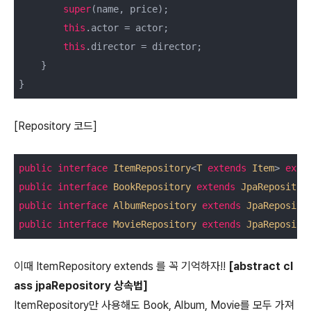
super
(name, price);

this
.actor = actor;

this
.director = director;

    }

}
[Repository 코드]
public
interface
ItemRepository
<
T
extends
Item
> 
exte
public
interface
BookRepository
extends
JpaRepositor
public
interface
AlbumRepository
extends
JpaReposito
public
interface
MovieRepository
extends
JpaReposito
이때 ItemRepository extends 를 꼭 기억하자!!
[abstract cl
ass jpaRepository 상속법]
ItemRepository만 사용해도 Book, Album, Movie를 모두 가져