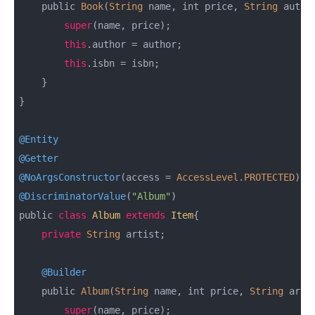
    public 
Book
(
String
 name, int price, 
String
 autho
super
(name, price);

this
.author = author;

this
.isbn = isbn;

    }

}

@Entity
@Getter
@NoArgsConstructor
(access = 
AccessLevel
.
PROTECTED
@DiscriminatorValue
(
"Album"
)

public 
class
Album
extends
Item
{

private
String
 artist;

@Builder
    public 
Album
(
String
 name, int price, 
String
 artis
super
(name, price);
