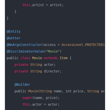
this
.artist = artist;

    }

}

@Entity
@Getter
@NoArgsConstructor
(access = 
AccessLevel
.
PROTECTED
@DiscriminatorValue
(
"Movie"
)

public 
class
Movie
extends
Item
{

private
String
 actor;

private
String
 director;

@Builder
    public 
Movie
(
String
 name, int price, 
String
 acto
super
(name, price);

this
.actor = actor;
