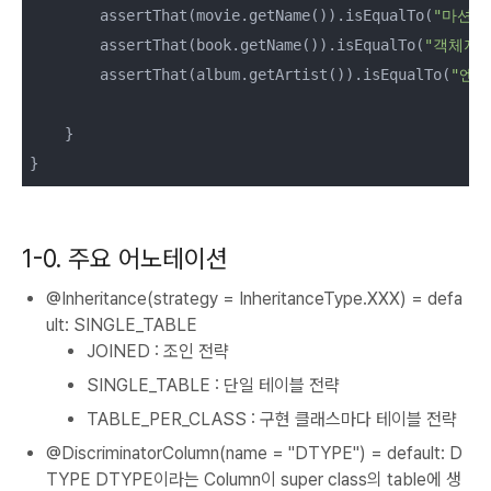
        assertThat(movie.getName()).isEqualTo(
"마션"
)
        assertThat(book.getName()).isEqualTo(
"객체지
        assertThat(album.getArtist()).isEqualTo(
"엔플
    }

}
1-0. 주요 어노테이션
@Inheritance(strategy = InheritanceType.XXX) = defa
ult: SINGLE_TABLE
JOINED : 조인 전략
SINGLE_TABLE : 단일 테이블 전략
TABLE_PER_CLASS : 구현 클래스마다 테이블 전략
@DiscriminatorColumn(name = "DTYPE") = default: D
TYPE DTYPE이라는 Column이 super class의 table에 생