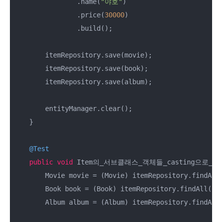
                .name(
"야호"
)

                .price(
30000
)

                .build();

        itemRepository.save(movie);

        itemRepository.save(book);

        itemRepository.save(album);

        entityManager.clear();

    }

@Test
public
void
 Item의_서브클래스_객체들_casting으로_가져
        Movie movie = (Movie) itemRepository.findAll
        Book book = (Book) itemRepository.findAll().
        Album album = (Album) itemRepository.findAll