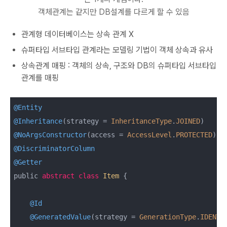
객체관계는 같지만 DB설계를 다르게 할 수 있음
관계형 데이터베이스는 상속 관계 X
슈퍼타입 서브타입 관계라는 모델링 기법이 객체 상속과 유사
상속관계 매핑 : 객체의 상속, 구조와 DB의 슈퍼타입 서브타입
관계를 매핑
@Entity
@Inheritance
(strategy = 
InheritanceType
.
JOINED
@NoArgsConstructor
(access = 
AccessLevel
.
PROTECTED
@DiscriminatorColumn
@Getter
public 
abstract
class
Item
{

@Id
@GeneratedValue
(strategy = 
GenerationType
.
IDENTI