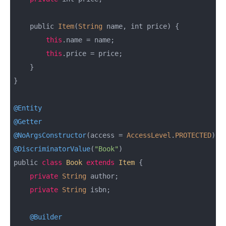
    public 
Item
(
String
 name, int price) {

this
.name = name;

this
.price = price;

    }

}

@Entity
@Getter
@NoArgsConstructor
(access = 
AccessLevel
.
PROTECTED
@DiscriminatorValue
(
"Book"
)

public 
class
Book
extends
Item
{

private
String
 author;

private
String
 isbn;

@Builder