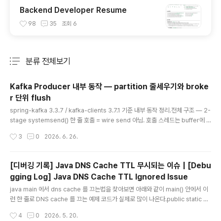
Backend Developer Resume
98
35
조회
6
분류 전체보기
주요 글 목록
Kafka Producer 내부 동작 — partition 줄세우기와 broke
r 단위 flush
글 내용
spring-kafka 3.3.7 / kafka-clients 3.7.1 기준 내부 동작 정리.전체 구조 — 2-
stage systemsend() 한 줄 호출 = wire send 아님. 호출 스레드는 buffer에 a
ppend만 하고 반환, 별도 단일 Sender 스레드가 broker별로 묶어서 wire sen
작성시간
3
0
2026. 6. 26.
d.wire send: 실제 socket에 byte를 write해서 broker로 TCP 패킷을 전송하
는 동작. JVM 메모리 buffer/queue에 적재하는 것과 구분. Stage 1Stage 2Sta
ge 3 (ACK)책임partition별 줄세우기broker별 묶어서 wire sendcallback fa
[디버깅 기록] Java DNS Cache TTL 무시되는 이슈 | [Debu
nout + buffer 반납스레드호출 스레드 N개 (thread-safe)Sender 단..
gging Log] Java DNS Cache TTL Ignored Issue
글 내용
java main 에서 dns cache 를 끄는법을 찾아보면 아래와 같이 main() 안에서 이
런 한 줄로 DNS cache 를 끄는 예제 코드가 실제로 많이 나온다.public static vo
id main(String[] args) { Security.setProperty("sun.net.inetaddr.ttl",
작성시간
4
0
2026. 5. 20.
"0"); Security.setProperty("networkaddress.cache.ttl", "0");} 이렇게 되