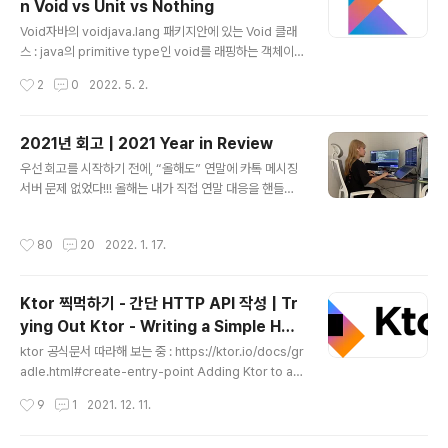
n Void vs Unit vs Nothing
get() = this.get() 과 같이, getter를 부르면서 다시 get
글 내용
ter를 호출하는 것과 같다.마찬가지로 name 프로퍼티를
Void자바의 voidjava.lang 패키지안에 있는 Void 클래
할당하는 것도 set..
스 : java의 primitive type인 void를 래핑하는 객체이
다. (int wrapper인 Integer과 같다고 보면 된다.)자바에
작성시간
2
0
2022. 5. 2.
서는 void 말고 Void를 리턴해야하는 경우가 많지 않다. :
제네릭에서 Void를 사용하는 정도의 용례package jav
a.lang;/** * The {@code Void} class is an uninst
2021년 회고 | 2021 Year in Review
antiable placeholder class to hold a * reference
글 내용
우선 회고를 시작하기 전에, “올해도” 연말에 카톡 메시징
to the {@code Class} object representing the J
서버 문제 없었다!!! 올해는 내가 직접 연말 대응을 핸들링
ava keyword * void. * * @author unascribed *
하게 되었어서, 연말 기록까지 남기고 싶어서 회고를 뒤로
@since 1.1 */publi..
미루게 되었다.20년도 9월에 입사를 하고 12월부터 실질
작성시간
80
20
2022. 1. 17.
적인 실무 업무를 시작하게 되었는데 22년이된 지금!! 내
가 3년차라니?!! 너무 놀랍다ㅋㅋㅋ 사실상 실무를 1년 1개
월 정도 한 상태인데 3년차라니.. 다시 한번 놀랍다.그래서
Ktor 찍먹하기 - 간단 HTTP API 작성 | Tr
21년도는 나에게 입사 후 실무 개발자로써 적응을 하는 시
ying Out Ktor - Writing a Simple HTT
기, 이제 개발을 직업으로 삼게 되면서 일과 일상의 밸런스
글 내용
P API
를 위해 개발 외에 것들을 시도해보는 시기였다. 그렇다면
ktor 공식문서 따라해 보는 중 : https://ktor.io/docs/gr
지금부터 회고를 시작해보자이번 회고는 1년치 일기장쓴
adle.html#create-entry-point Adding Ktor to an
기분이라 가독성이 없다. 1. 회사1-1. 업무를 숙제처럼?매
existing Gradle project | Ktor ktor.io나의 소스코드
작성시간
9
1
2021. 12. 11.
일매일 업무일..
: https://github.com/jyami-kim/ktor-sample 1. 서
버 실행을 위한 기본 골격- ktor embeddedServer로