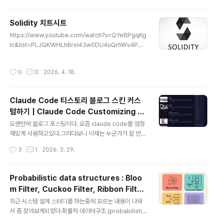
어있어서 당연히 main 에 설정한대로 DNS Cache 가 적용되지 않고있다고 (ttl =
0) 생각했는데만약 java process를 OTEL java agent 가 붙거나 jmx 설정과 함
Solidity 치트시트
께 사용하고 있었다면, 위 main 에 설정한 값들이 무시된..
글 내용
https://www.youtube.com/watch?v=QYeBPgqKg
Ic&list=PLJQKWHLhBrxI43w0DU4uQrhWv4Pm1
OFlx 1강: Hello Solidity & 스마트 컨트랙트 기초솔리디
티(Solidity): 이더리움 블록체인에서 스마트 컨트랙트(S
작성시간
0
0
2026. 4. 18.
mart Contract)를 개발하기 위한 언어.스마트 컨트랙트:
미리 정의된 조건이 충족되면 블록체인 내에서 자동으로
실행되는 프로그램.개발 환경: 온라인 IDE인 Remix(리믹
Claude Code 티스토리 블로그 스킨 커스
스)를 주로 사용함. https://remix.ethereum.org/기본
텀하기 | Claude Code Customizing a
구조라이선스 명시: 파일 최상단에 SPDX-License-Ide
글 내용
Tistory Blog Skin
ntifier를 반드시 명시해야 함.버전 설정: pragma solidit
오랜만에 블로그 포스팅이다. 요즘 claude code를 엄청
y를 통해 컴파일러 버전을 지정.컨트랙트 정의..
재밌게 사용하고있다.그러다보니 이제는 누군가가 잘 만들
어둔걸 갔다쓰는게 아니라 본인이 원하는걸 만들어내는 세
작성시간
3
1
2026. 3. 29.
상이라는 느낌이 들었다.Claude Code 세션을 어떻게 사
용중인지 그 과정을 기록한다. (아마 나중에는 이것도 원시
적이라고 하려나왜 스킨을 바꾸려 했나원래 "Responsiv
Probabilistic data structures : Bloo
e Simplit3"라는 티스토리 기본 스킨을 쓰고 있었다. 이전
m Filter, Cuckoo Filter, Ribbon Filter
에 블로그를 쓰면서 frontend 를 고치기 싫어서 냅두고 있
글 내용
| Probabilistic Data Structures: Bloo
었는데, 솔직히 이 스킨 쓰는 블로그가 너무 많아서 어딜 가
최근 시스템 설계 스터디를 하는중에 모르는 내용이 나와
m Filter, Cuckoo Filter, Ribbon Filter
도 비슷비슷한 느낌이었다. 내 블로그인지 남의 블로그인
서 좀 찾아보게되었다.확률적 데이터구조 (probabilistic