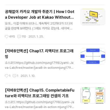
다. Redis 복제 모델과 복제시 주의해야 할 사항을 학습한
다. 저자는 현장에서 얻은 노하우와 실무 팁 www.kyobo
공채없이 카카오 개발자 취준기 | How I Got
book.co.kr 1. Redis의 이해 문서 : redis.io/ 소스 : git
a Developer Job at Kakao Without O
hub.com/redis/redis 커맨드 : redis.io/commands
글 내용
pen Recruitment
Redis의 주요 특징 key-value 스토어 : 단순 스트링에
오아... 이걸 이제야 쓰다니.. 계속해서 고민하다가 드디어
대한 Key/Value 구조를 지원..
글을 완성해 보려한다. (그래도 카카오 갔는데.. 네이버 후
기가 블로그 조회수 가장 높은게 맞나 싶어서ㅋㅋㅋㅋ) 6
작성시간
495
110
2021. 1. 25.
월 중순 네이버 정직원 전환 면접에서 떨어진 이후 나는 취
준을 시작하게 되었다. jyami.tistory.com/116 네이버
백엔드 인턴십 후기올해 3월부터 6월까지 약 3개월간 했
[자바8인액션] Chap17. 리액티브 프로그래
던 네이버 인턴십 후기를 작성하려 한다. 계속 써야지 써야
밍
지 하면서 미루다가 인턴십이 끝난 지 거의 2달가량이 돼
글 내용
서 사실 시간이 꽤 많이 지났지만, 아무래jyami.tistory.c
소스코드https://github.com/mjung1798/Jyami-Ja
om네이버 인턴십을 준비할 때는 알고리즘 준비, 면접준비
va-Lab/tree/master/java8-in-actionmjung1798/
하나도 없이 그냥 인턴십에 합격했었다. 그래서 회사 첫 면
Jyami-Java-Lab💻 Jyami의 Spring boot 및 Java
작성시간
1
1
2021. 1. 10.
접이 저 네이버 인턴십 면접이었기 때문에 네이버를 갔다
실험소 💻. Contribute to mjung1798/Jyami-Java-
면 취..
Lab development by creating an account on Git
Hub.github.com리액티브 프로그래밍에서는 다양한 시
[자바8인액션] Chap15. CompletableFu
스템과 소스에서 들어오는 데이터 항목 스트림을 비동기적
ture와 리액티브 프로그래밍 컨셉의 기초
으로 처리하고 합쳐서 문제를 해결한다 - 빅데이터 : 빅데
글 내용
이터는 페타 바이트 단위로 구성되며 매일 증가한다 - 다양
소스코드 https://github.com/mjung1798/Jyami-Ja
한 환경 : 모바일 디바이스 부터 수천개의 멀티 코어 프로세
va-Lab/tree/master/java8-in-action mjung1798/