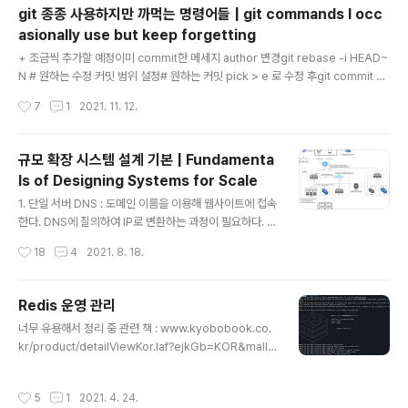
실행 : https://ktor.io/docs/gradle.html#create-e
git 종종 사용하지만 까먹는 명령어들 | git commands I occ
mbedded-server- ktor engineMain으로 실행 : htt
asionally use but keep forgetting
ps://ktor.io/docs/gradle.html#create-engine-m
글 내용
aina. embeddedServer package com.examplei
+ 조금씩 추가할 예정이미 commit한 메세지 author 변경git rebase -i HEAD~
mpo..
N # 원하는 수정 커밋 범위 설정# 원하는 커밋 pick > e 로 수정 후git commit --
amend --author="jyami-kim " # --amend로 author 변경git rebase --co
작성시간
7
1
2021. 11. 12.
ntinue # 다음 rebase 진행 branch upstream 변경local branch가 remote
branch를 추적하도록 git branch --set-upstream-to=origin/feature/TM-
5644 feature/TM-5644 tag 추가git tag tag-namegit push origin tag-n
규모 확장 시스템 설계 기본 | Fundamenta
ame git local 설정git config --local u..
ls of Designing Systems for Scale
글 내용
1. 단일 서버 DNS : 도메인 이름을 이용해 웹사이트에 접속
한다. DNS에 질의하여 IP로 변환하는 과정이 필요하다. ht
tp 요청을 보내고 클라이언트는 응답을 받는다2. 데이터베
작성시간
18
4
2021. 8. 18.
이스 데이터베이스 : 웹/모바일 트래픽 처리 서버 (웹 계층)
와 데이터베이스 서버 (데이터 계층) 분리를 시도한다.3.
로드밸런서 로드밸런서 : 부하 분산 집합에 속한 웹서버들
Redis 운영 관리
에게 트래픽 부하를 고르게 분산한다 데이터베이스 : 다중
글 내용
너무 유용해서 정리 중 관련 책 : www.kyobobook.co.
화로 성능과 안정성을 보장한다 (master는 쓰기, slave
kr/product/detailViewKor.laf?ejkGb=KOR&mallG
는 읽기)4. 캐시 캐시 : 캐시를 이용해 서버의 요청이 보다
b=KOR&barcode=9788968486814 Redis 운영
빨리 처리될 수 있게 한다. SOPF가 되지 않게 분산한다5.
관리 - 교보문고 『Redis 운영 관리』는 Redis의 특징과
콘텐츠 전송 네트워크 (CDN) CND : 정적 콘텐츠(이미지,
작성시간
5
1
2021. 4. 24.
함께 어떻게 운영하고 관리해야 하는지를 알아보는 책이
비디오, CSS, ..