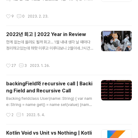
ebook에서 만들어서 인기가 많았다는 이유로 thrift를 서
M, 2명의 클라이언트개발자, 1명의 디자이너, 그리고 서버
버간의 통신에서 사용하기도한다. 1. Thrift 정의하는 방법
개발자였던 나. 능력있는 멋..
작성시간
9
0
2023. 2. 23.
https://thrift.apache.org/ Apache Thrift - HomeT
he Apache Thrift software framework, for scala
ble cross-language services development, co
2022년 회고 | 2022 Year in Review
mbines a software stack with a code generation
글 내용
engine to build services that work efficiently an
한게 없는데 올려도 될까 회고... 1월 내내 생각 날 때마다
d seamlessly between C++,..
정리하고있는데 하핫 미루고 미루다보니 2월이네..?시간
너무 빨리간다. 회사 다니고 나서부터 3년이 1년처럼 흐르
는 느낌이랄까 22년은 사실 개발자로써의 성장보단 운동
작성시간
27
3
2023. 1. 26.
으로 건강찾다가 재미를 붙여버린 한해였어서 개발 얘기
거의 없는 일기장 회고이다. 자자 시작해보자!! 개발자 쟈미
올해는 외부 스터디나 서브프로젝트 없이 회사 생활에만
backingField와 recursive call | Backi
집중했었다. 아무래도 그만큼 흥미로운 일을 하고있어서
ng Field and Recursive Call
회사 코드와 구조 그리고 일에 애정이 생기기 때문이 아닌
글 내용
가 싶다. 카카오지금 부서인 카카오 톡메시징파트에서 일
Backing fieldclass User(name: String) { var nam
을 하다보면, 이제 3년을 향해가고 있음에도 몰랐던 도메
e: String = name get() = name set(value) {name
인지식이 나온다. 카카오톡 채팅이라는 매우 큰 서비스와
= value}}위와 같은 클래스가 있다고 할 때, 코틀린에서 해
작성시간
2
1
2022. 5. 4.
기능이 많은 서비스를 운영 개발하고있어서 그..
당 property를 get 혹은 set 할 때 재귀호출이 일어나게
된다.public fun main(){ println(User("mj").name) U
ser("mj").name = "jyami"}위와 같이 name 프로퍼티
Kotlin Void vs Unit vs Nothing | Kotli
를 접근하는 것이 getter를 부르는 것과 같기 때문에결국