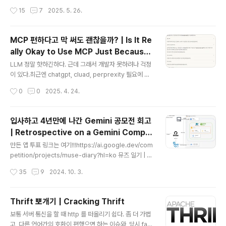
지 구분이 안 되는 수준.그러나 ai 시대 이제는 기존 스킨에
data structures)메모리와 성능을 절약하는 대신, 결과
작성시간
15
7
2025. 5. 26.
내가 원하는 기능을 붙이기보단 그냥 처음부터 만드는게
의 정확성에 약간의 오차를 허용하는 데이터 구조.이런 데
빠른 시대..
이터 구조를 갖는 대표적은 data structures들은 bloo
m filter, count-min sketch 등등이 있는데 그동안 이걸
MCP 편하다고 막 써도 괜찮을까? | Is It Re
왜 몰랐나 싶을정도로 아쉬웠다. 관심있는거만 공부하니까
ally Okay to Use MCP Just Because I
그랬겠지...Bloom Filter를 대표적으로 예를 들어보자. 우
글 내용
t's Convenient?
리가 프로그래밍적으로 Collection 안에 이 원소가 존재
LLM 정말 핫하긴하다. 근데 그래서 개발자 못하려나 걱정
하는지(exist)를 확인하려면 보통 contains() 와 같은 메
이 있다.최근엔 chatgpt, cluad, perprexity 필요에 적
서드를 사용해서 결과를 가져오곤한다. 그런데 이 contain
극적으로 업무에도 활용하고 공부에도 정말 도움을 많이
작성시간
0
0
2025. 4. 24.
s를 실행하기 위해서..
받고있다.Junie, Copliot도 코드 짤때 정말 적극 활용하
고 있는 요즘이다.실제로 linux script 실행할때나 간단한
script 코드들 짤 때. 생산성이 정말 많이 올라갔다. 예를들
입사하고 4년만에 나간 Gemini 공모전 회고
면 log format이 이 형태인데 grep으로 이 포맷에서 이
| Retrospective on a Gemini Compe
필드를 가진 로그가 총 몇개인지, unique 값은 몇개인지
글 내용
tition I Entered 4 Years After Joinin
전체 log row 중에서의 비율은 몇개인지 간단한 한줄짜리
만든 앱 투표 링크는 여기!!!https://ai.google.dev/com
g the Company
linux command 알려달라고 할 때 일회성으로 생각없이
petition/projects/muse-diary?hl=ko 뮤즈 일기 | G
쓰게되는 것 같다.전반적인 구조를 고려해서 짜야하는 코
emini API Developer Competition | Google AI fo
작성시간
35
9
2024. 10. 3.
드는 아직 잘 모르겠다. 구조..
r Developers매일 채팅하고, 사운드트랙을 선별하고, 소
중한 순간을 간직하세요ai.google.dev 시작진짜 오랜만
에 올리는 포스팅..ㅎㅎ 민망하구만. 24년 6월부터 7월까
Thrift 뽀개기 | Cracking Thrift
지 한 달 반의 시간동안 평일 저녁과 주말 시간을 쪼개서 G
글 내용
보통 서버 통신을 할 때 http 를 떠올리기 쉽다. 좀 더 가볍
oogle Gemini API Developer Competition (Gem
고, 다른 언어간의 호환이 편했으면 하는 이슈와, 당시 fac
ini API를 사용한 제품 개발 공모전)에 참여했다. 1명의 P