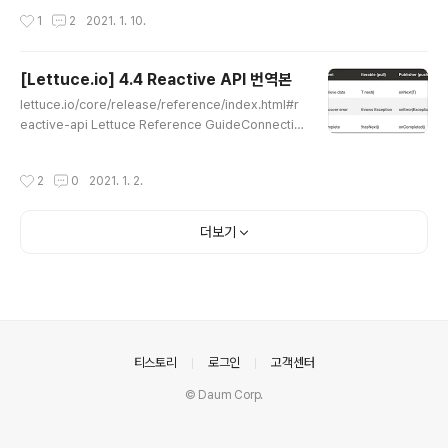
서로 실행되는 클라우드 기반 클러스터까지 다..
Jyami-Java-Lab 💻 Jyami의 Spring boot 및 Java
작성시간
1
2
2021. 1. 10.
실험소 💻. Contribute to mjung1798/Jyami-Java-
Lab development by creating an account on Git
Hub. github.com 5. 발행-구독 그리고 리액티브 프로그
[Lettuce.io] 4.4 Reactive API 번역본
래밍 리액티브 프로그래밍은 Future같은 객체를 통해 여
글 내용
lettuce.io/core/release/reference/index.html#r
러 결과를 제공 (future는 한번만 실행해 결과를 제공) 자
eactive-api Lettuce Reference GuideConnectio
바 9에서 java.util.concurrent.Flow 인터페이스에 발
ns to a Redis Standalone, Sentinel, or Cluster re
행-구독 모델(pub-sub 이라 불리는 프로토콜)을 적용해
quire a specification of the connection details. T
리액티..
작성시간
2
0
2021. 1. 2.
he unified form is RedisURI. You can provide the
database, password and timeouts within the Re
disURI. You have following possibilities to creat
더보기
e a Rlettuce.io이 챕터의 목표 : Reacitve Stream 패
턴의 이해와 reactive applica..
의안내
티스토리
로그인
고객센터
© Daum Corp.