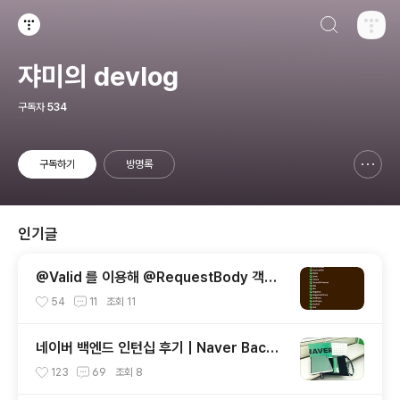
검색하기
티스토리
쟈미의 devlog
구독자
534
구독하기
방명록
신고하기 레이어
열기
인기글
@Valid 를 이용해 @RequestBody 객체
검증하기 | Validating @RequestBody
54
11
조회
11
Objects Using @Valid
네이버 백엔드 인턴십 후기 | Naver Backe
nd Internship Review
123
69
조회
8