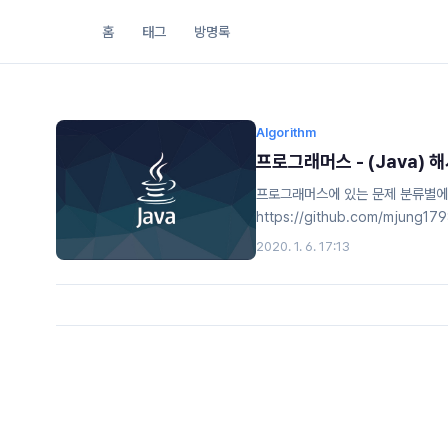
홈
태그
방명록
Algorithm
프로그래머스 - (Java) 
프로그래머스에 있는 문제 분류별에
https://github.com/mjung179
mjung1798/AlgorithmMy Algor
2020. 1. 6. 17:13
development by creating a
.getOrDefault(T key, K d
solution(Strin..