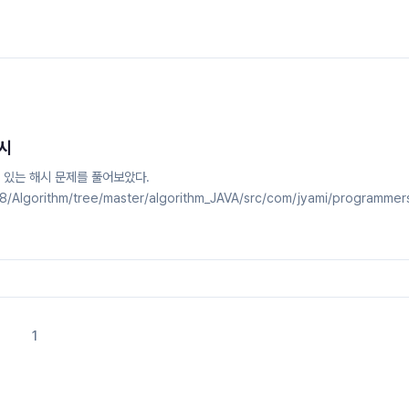
해시
 있는 해시 문제를 풀어보았다.
8/Algorithm/tree/master/algorithm_JAVA/src/com/jyami/programmer
ithm Source Code Storage :). Contribute to mjung1798/Algorithm
n account on GitHub.github.com 1. HashMap의 유용한 method
efaultValue)완주하지 못한 선수를 풀면서 새로운 메소드를 알게 되었다.public Strin
1