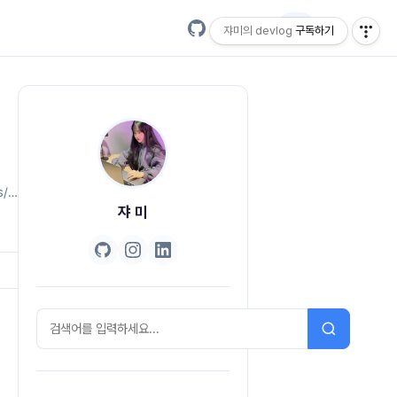
EN
쟈미의 devlog
구독하기
s/hash
쟈 미
g