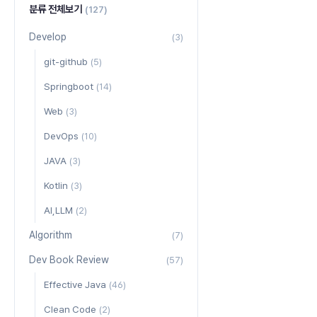
분류 전체보기
(127)
Develop
(3)
git-github
(5)
Springboot
(14)
Web
(3)
DevOps
(10)
JAVA
(3)
Kotlin
(3)
AI,LLM
(2)
Algorithm
(7)
Dev Book Review
(57)
Effective Java
(46)
Clean Code
(2)