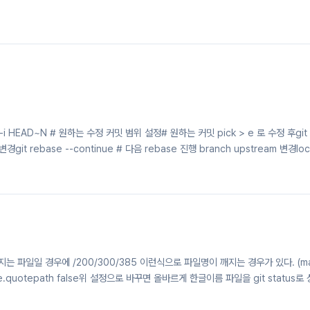
-i HEAD~N # 원하는 수정 커밋 범위 설정# 원하는 커밋 pick > e 로 수정 후git
r 변경git rebase --continue # 다음 rebase 진행 branch upstream 변경loc
am-to=origin/feature/TM-5644 feature/TM-5644 tag 추가git tag ta
 u..
 가지는 파일일 경우에 /200/300/385 이런식으로 파일명이 깨지는 경우가 있다. (m
core.quotepath false위 설정으로 바꾸면 올바르게 한글이름 파일을 git status로
mands that output paths (e.g. ls-files, diff), will quote "unusu
by enclosing the pathname in double-quotes and escaping those