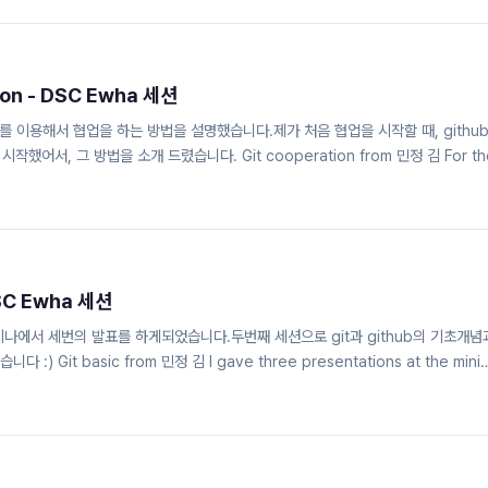
 in the same way C escapes c..
tion - DSC Ewha 세션
ub를 이용해서 협업을 하는 방법을 설명했습니다.제가 처음 협업을 시작할 때, githu
했어서, 그 방법을 소개 드렸습니다. Git cooperation from 민정 김 For th
d how to collaborate using git and GitHub.When I first started
 concepts through the method of using GitHub PRs, so that's the
cooperation from 민정 김
 DSC Ewha 세션
미나에서 세번의 발표를 하게되었습니다.두번째 세션으로 git과 github의 기초개념
Git basic from 민정 김 I gave three presentations at the mini
the second session, I covered the basic concepts of git and githu
al commands :) Git basic from 민정 김