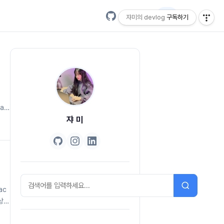
EN
쟈미의 devlog
구독하기
al
g-
쟈 미
ac
 상태
al"