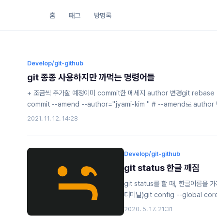
홈
태그
방명록
Develop/git-github
git 종종 사용하지만 까먹는 명령어들
+ 조금씩 추가할 예정이미 commit한 메세지 author 변경git rebase 
commit --amend --author="jyami-kim " # --amend로 autho
branch가 remote branch를 추적하도록 git branch --set-upstre
2021. 11. 12. 14:28
namegit push origin tag-name git local 설정git config --local
Develop/git-github
git status 한글 깨짐
git status를 할 때, 한글이름을
터미널)git config --global 
확인이 가능해진다.core.quotePathCom
2020. 5. 17. 21:31
characters in the pathname 