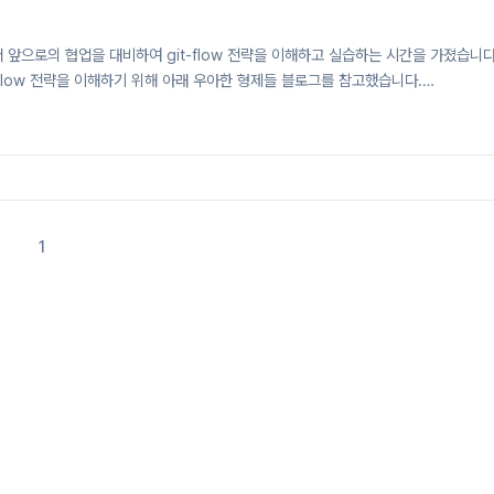
udy에서 앞으로의 협업을 대비하여 git-flow 전략을 이해하고 실습하는 시간을 가졌습니
-flow 전략을 이해하기 위해 아래 우아한 형제들 블로그를 참고했습니다.
experience/2017/10/30/baemin-mobile-git-branch-strategy.html 우린
- 우아한형제들 기술 블로그안녕하세요. 우아한형제들 배민프론트개발팀에서 안드로이드
은 저희 안드로이드 파트에서 사용하고 있는 Git 브랜치 전략을 소개하려고 합니다
에서 이렇게 브랜치를 관리하고..
1