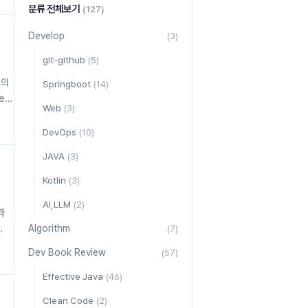
분류 전체보기
(127)
Develop
(3)
git-github
(5)
b의
Springboot
(14)
e
Web
(3)
DevOps
(10)
JAVA
(3)
Kotlin
(3)
AI,LLM
(2)
과
Algorithm
(7)
b,
Dev Book Review
(57)
Effective Java
(46)
Clean Code
(2)