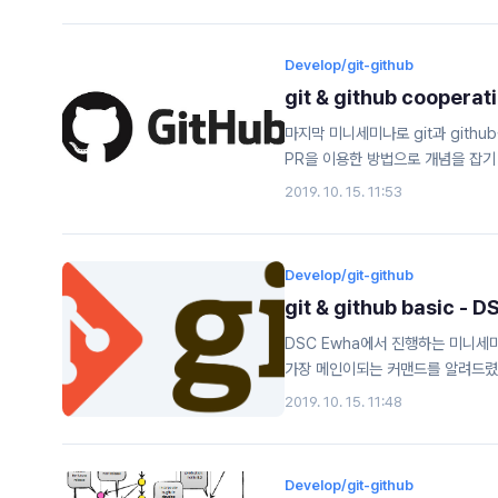
characters with backslashes
Develop/git-github
git & github coopera
마지막 미니세미나로 git과 gith
PR을 이용한 방법으로 개념을 잡기 시작
last mini seminar, I explaine
2019. 10. 15. 11:53
collaborating, I learned the
approach I introduced. Git 
Develop/git-github
git & github basic -
DSC Ewha에서 진행하는 미니세
가장 메인이되는 커맨드를 알려드렸습니다 :) 
seminar held by DSC Ewha.In 
2019. 10. 15. 11:48
along with the most essenti
Develop/git-github