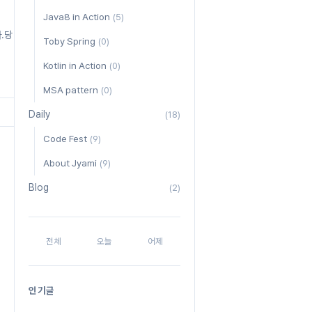
Java8 in Action
(5)
다.당
Toby Spring
(0)
Kotlin in Action
(0)
 앱
MSA pattern
(0)
.
Daily
(18)
Code Fest
(9)
About Jyami
(9)
Blog
(2)
전체
오늘
어제