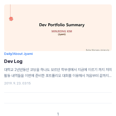
Daily/About Jyami
Dev Log
대학교 2년반동안 코딩을 하나도 모르던 학부생에서 지금에 이르기 까지 저의
활동 내역들을 이번에 준비한 포트폴리오 대회를 이용해서 처음부터 끝까지
살펴볼 수 있었습니다.포트폴리오 대회를 이용해서 정리한 저의 자료(수업 과
2019. 9. 23. 03:15
제 레포트, 각종 행사 기록)을 조금씩 공유하려고합니다. 저의 포트폴리오 상
세입니다. From being an undergrad who knew absolutely
nothing about coding for two and a half years of college to
where I am now — this portfolio competition I prepared for
gave me the chance to look back on everything from start to
1