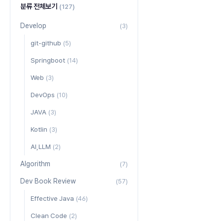
분류 전체보기
(127)
Develop
(3)
git-github
(5)
Springboot
(14)
Web
(3)
DevOps
(10)
JAVA
(3)
Kotlin
(3)
AI,LLM
(2)
Algorithm
(7)
Dev Book Review
(57)
Effective Java
(46)
Clean Code
(2)