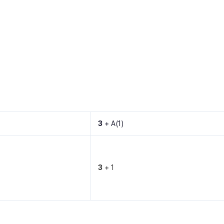
3
+ A(1)
3
+ 1