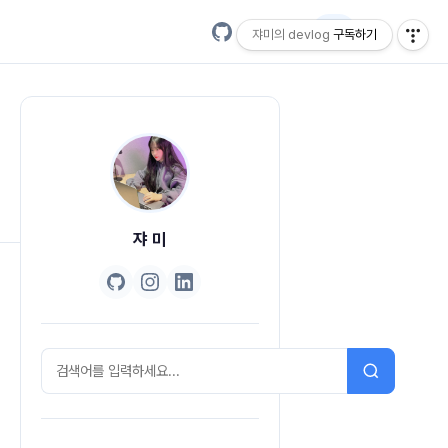
EN
쟈미의 devlog
구독하기
쟈 미