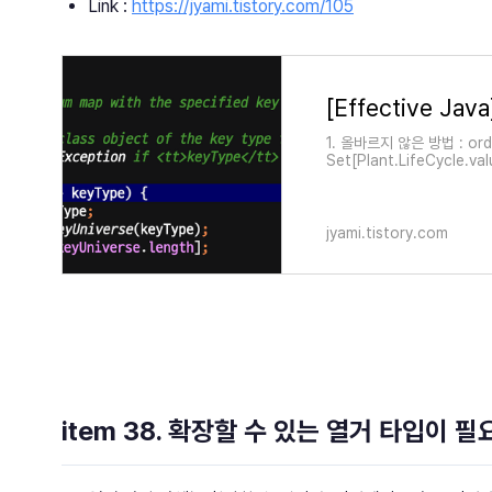
Link :
https://jyami.tistory.com/105
1. 올바르지 않은 방법 : ordin
Set[Plant.LifeCycle.valu
plantsByLifeCyc..
jyami.tistory.com
item 38. 확장할 수 있는 열거 타입이