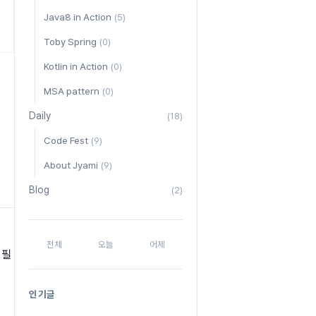
Java8 in Action
(5)
Toby Spring
(0)
Kotlin in Action
(0)
MSA pattern
(0)
Daily
(18)
Code Fest
(9)
About Jyami
(9)
Blog
(2)
전체
오늘
어제
 필