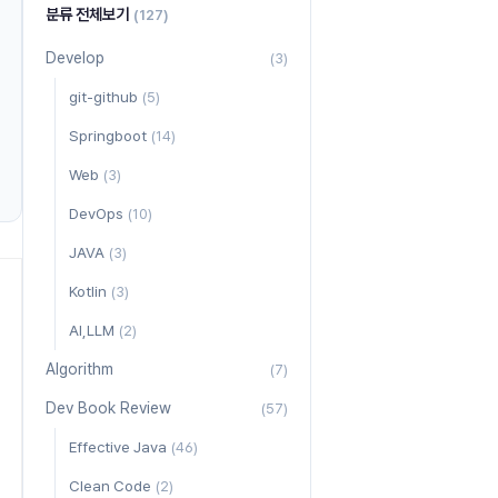
분류 전체보기
(127)
Develop
(3)
git-github
(5)
Springboot
(14)
Web
(3)
DevOps
(10)
JAVA
(3)
Kotlin
(3)
AI,LLM
(2)
Algorithm
(7)
Dev Book Review
(57)
Effective Java
(46)
Clean Code
(2)