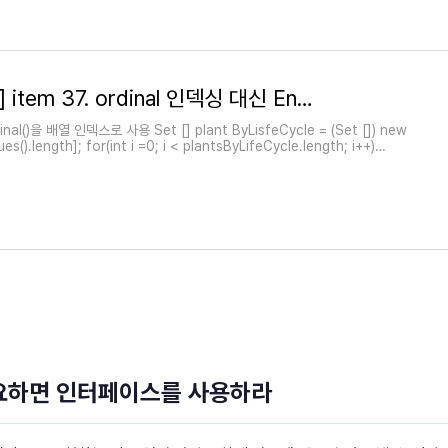
[Effective Java] item 37. ordinal 인덱싱 대신 EnumMap을 사용하라
al()을 배열 인덱스로 사용 Set [] plant ByLisfeCycle = (Set []) new
es().length]; for(int i =0; i < plantsByLifeCycle.length; i++)
 필요하면 인터페이스를 사용하라