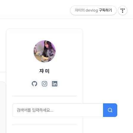
쟈미의 devlog
구독하기
쟈 미