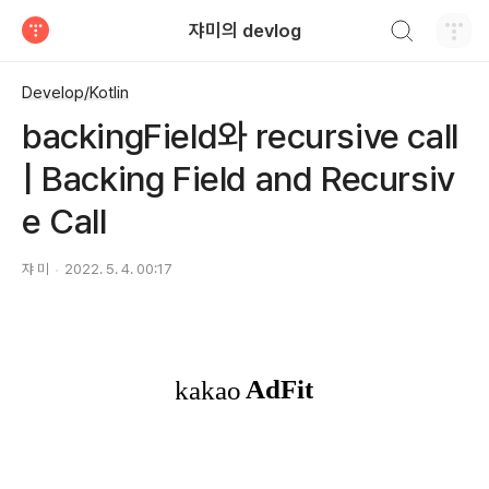
검색하기
쟈미의 devlog
티스토리
Develop/Kotlin
backingField와 recursive call
| Backing Field and Recursiv
e Call
쟈 미
2022. 5. 4. 00:17