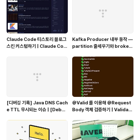
Claude Code 티스토리 블로그
Kafka Producer 내부 동작 —
스킨 커스텀하기 | Claude Cod
partition 줄세우기와 broker
e Customizing a Tistory Bl
단위 flush
og Skin
[디버깅 기록] Java DNS Cach
@Valid 를 이용해 @Request
e TTL 무시되는 이슈 | [Debug
Body 객체 검증하기 | Validati
ging Log] Java DNS Cache
ng @RequestBody Object
TTL Ignored Issue
s Using @Valid