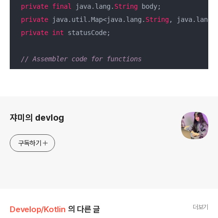
private
final
 java.lang.
String
 body;

private
 java.util.Map<java.lang.
String
, java.lang.
private
int
 statusCode;

// Assembler code for functions
로그 정보
쟈미의 devlog
구독하기
더보기
Develop/Kotlin
의 다른 글