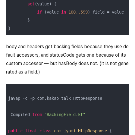
set
(value) {

if
 (value 
in
100.
.599
) field = value

        }

}
body and headers get backing fields because they use de
fault accessors, and statusCode gets one because of its
custom accessor — but hasBody does not. (It is not gene
rated as a field.)
javap -c -p com.kakao.talk.HttpResponse

 Compiled 
from
"BackingField.kt"
public
final
class
com
.
jyami
.
HttpResponse
{
