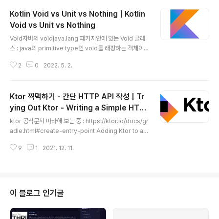
Kotlin Void vs Unit vs Nothing | Kotlin
Void vs Unit vs Nothing
글 내용
Void자바의 voidjava.lang 패키지안에 있는 Void 클래
스 : java의 primitive type인 void를 래핑하는 객체이
다. (int wrapper인 Integer과 같다고 보면 된다.)자바에
2
0
2022. 5. 2.
서는 void 말고 Void를 리턴해야하는 경우가 많지 않다. :
제네릭에서 Void를 사용하는 정도의 용례package jav
a.lang;/** * The {@code Void} class is an uninst
Ktor 찍먹하기 - 간단 HTTP API 작성 | Tr
antiable placeholder class to hold a * reference
to the {@code Class} object representing the J
ying Out Ktor - Writing a Simple HTT
글 내용
ava keyword * void. * * @author unascribed *
P API
ktor 공식문서 따라해 보는 중 : https://ktor.io/docs/gr
@since 1.1 */publi..
adle.html#create-entry-point Adding Ktor to an
existing Gradle project | Ktor ktor.io나의 소스코드
9
1
2021. 12. 11.
: https://github.com/jyami-kim/ktor-sample 1. 서
버 실행을 위한 기본 골격- ktor embeddedServer로
실행 : https://ktor.io/docs/gradle.html#create-e
mbedded-server- ktor engineMain으로 실행 : htt
ps://ktor.io/docs/gradle.html#create-engine-m
이 블로그 인기글
aina. embeddedServer package com.examplei
mpo..