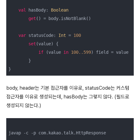
val
 hasBody: 
Boolean
get
() = body.isNotBlank()

var
 statusCode: 
Int
 = 
100
set
(value) {

if
 (value 
in
100.
.599
) field = value

        }

}
body, header는 기본 접근자를 이유로, statusCode는 커스텀
접근자를 이유로 생성되는데, hasBody는 그렇지 않다. (필드로
생성되지 않는다.)
javap -c -p com.kakao.talk.HttpResponse
