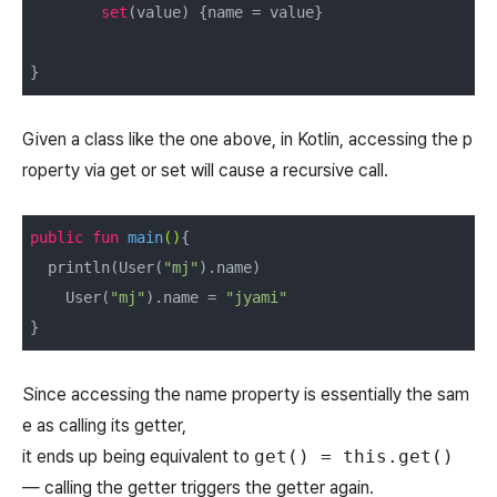
set
(value) {name = value}

}
Given a class like the one above, in Kotlin, accessing the p
roperty via get or set will cause a recursive call.
public
fun
main
()
{

  println(User(
"mj"
).name)

    User(
"mj"
).name = 
"jyami"
}
Since accessing the name property is essentially the sam
e as calling its getter,
it ends up being equivalent to
get() = this.get()
— calling the getter triggers the getter again.