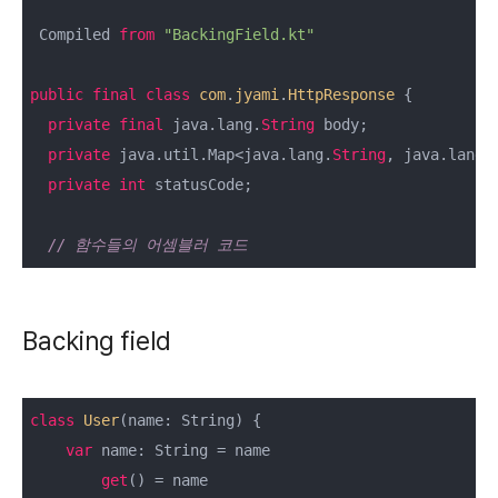
 Compiled 
from
"BackingField.kt"
public
final
class
com
.
jyami
.
HttpResponse
{

private
final
 java.lang.
String
 body;

private
 java.util.Map<java.lang.
String
, java.lang.
private
int
 statusCode;

// 함수들의 어셈블러 코드
Backing field
class
User
(name: String) {

var
 name: String = name

get
() = name
