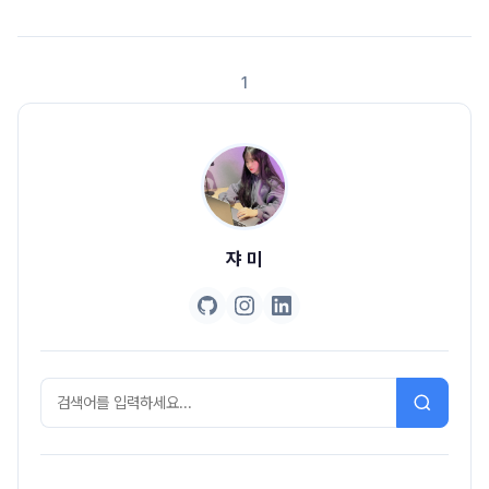
거의 취준생 일기일 것 같지만 그래도 시작해보자 후후 (쓰는 게 어디야 쓰는
게..)와.. 지금 보니 이때 열정 가득했었구나.. 새삼 회고록 쓰면 약간 1년 일기
장 같긴 한데 새록새록하다[1월 - 2월] 인턴십 지원과 여러 활동들인턴십 지
1
원과 합격의도한 건 아니지만 나름 내 대학교 로드맵에는 순서가 있었는데ㅋ
ㅋ 1학년 : ..
쟈 미