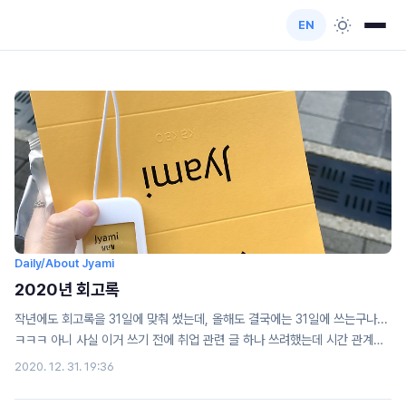
EN
Daily/About Jyami
2020년 회고록
작년에도 회고록을 31일에 맞춰 썼는데, 올해도 결국에는 31일에 쓰는구나...
ㅋㅋㅋ 아니 사실 이거 쓰기 전에 취업 관련 글 하나 쓰려했는데 시간 관계상
그건 신년에 쓰는 걸로 하자 크크... 와 그나저나 21년에는 24살이구나 시간
2020. 12. 31. 19:36
빨라...올해 코로나 때문에 취업이 어려워졌단 소리가 엄청 많아졌는데, 덕분
에 나도 올해에 취업으로 희로애락을 다 경험한 것 같다..ㅋㅋㅋ 올해 회고는