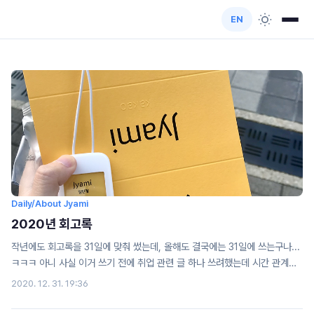
EN
Daily/About Jyami
2020년 회고록
작년에도 회고록을 31일에 맞춰 썼는데, 올해도 결국에는 31일에 쓰는구나...
ㅋㅋㅋ 아니 사실 이거 쓰기 전에 취업 관련 글 하나 쓰려했는데 시간 관계상
그건 신년에 쓰는 걸로 하자 크크... 와 그나저나 21년에는 24살이구나 시간
2020. 12. 31. 19:36
빨라...올해 코로나 때문에 취업이 어려워졌단 소리가 엄청 많아졌는데, 덕분
에 나도 올해에 취업으로 희로애락을 다 경험한 것 같다..ㅋㅋㅋ 올해 회고는