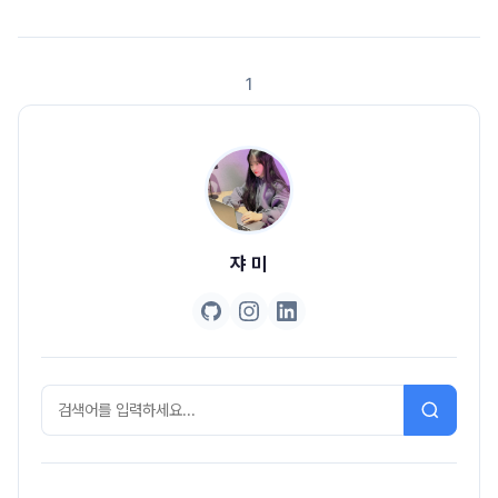
거의 취준생 일기일 것 같지만 그래도 시작해보자 후후 (쓰는 게 어디야 쓰는
게..)와.. 지금 보니 이때 열정 가득했었구나.. 새삼 회고록 쓰면 약간 1년 일기
장 같긴 한데 새록새록하다[1월 - 2월] 인턴십 지원과 여러 활동들인턴십 지
1
원과 합격의도한 건 아니지만 나름 내 대학교 로드맵에는 순서가 있었는데ㅋ
ㅋ 1학년 : ..
쟈 미