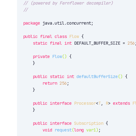
// (powered by Fernflower decompiler)
//
package
 java.util.concurrent;

public
final
class
Flow
{

static
final
int
 DEFAULT_BUFFER_SIZE = 
256
;
private
Flow
()
{

    }

public
static
int
defaultBufferSize
()
{

return
256
;

    }

public
interface
Processor
<
T
, 
R
> 
extends
F
    }

public
interface
Subscription
{

void
request
(
long
 var1)
;
