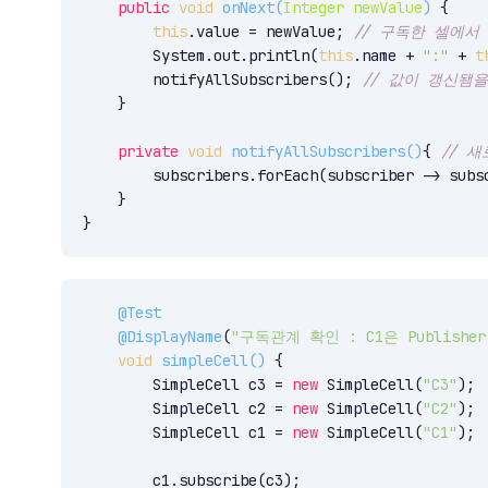
public
void
onNext
(
Integer newValue
)
 {

this
.value = newValue; 
// 구독한 셀에서
        System.out.println(
this
.name + 
":"
 + 
t
        notifyAllSubscribers(); 
// 값이 갱신됌
    }

private
void
notifyAllSubscribers
(
)
{ 
// 
        subscribers.forEach(subscriber -> subs
    }

}
@Test
@DisplayName
(
"구독관계 확인 : C1은 Publisher
void
simpleCell
(
)
 {

        SimpleCell c3 = 
new
 SimpleCell(
"C3"
);

        SimpleCell c2 = 
new
 SimpleCell(
"C2"
);

        SimpleCell c1 = 
new
 SimpleCell(
"C1"
);

        c1.subscribe(c3);
