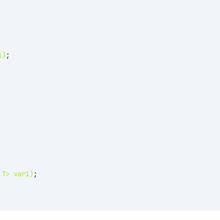
1)
;

 T> var1)
;
