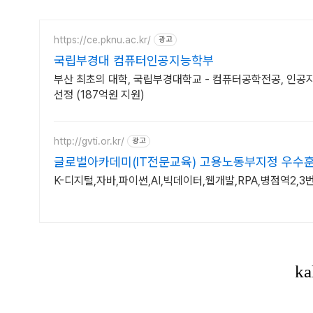
https://ce.pknu.ac.kr/
광고
국립부경대 컴퓨터인공지능학부
부산 최초의 대학, 국립부경대학교 - 컴퓨터공학전공, 인
선정 (187억원 지원)
http://gvti.or.kr/
광고
글로벌아카데미(IT전문교육) 고용노동부지정 우수
K-디지털,자바,파이썬,AI,빅데이터,웹개발,RPA,병점역2,