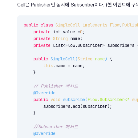
Cell은 Publisher인 동시에 Subscriber이다. (셀 이벤트
public
class
SimpleCell
implements
Flow
.
Publis
private
 int value =
0
;

private
String
 name;

private
 List<Flow.Subscriber> subscribers 
public
SimpleCell
(
String
 name
)
 {

this
.name = name;

    }

// Publisher 메서드
@Override
public
void
subscribe
(
Flow.Subscriber<? 
su
        subscribers.add(subscriber);

    }

//Subscriber 메서드
@Override