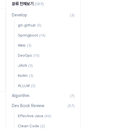
분류 전체보기
(127)
Develop
(3)
git-github
(5)
Springboot
(14)
Web
(3)
DevOps
(10)
JAVA
(3)
Kotlin
(3)
AI,LLM
(2)
Algorithm
(7)
Dev Book Review
(57)
Effective Java
(46)
Clean Code
(2)