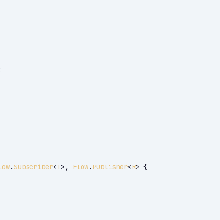


low
.
Subscriber
<
T
>, 
Flow
.
Publisher
<
R
> 
{
