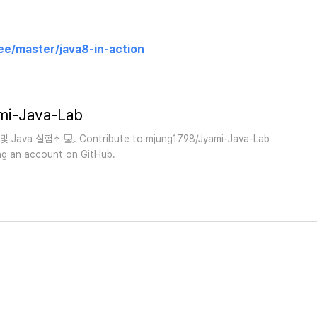
ee/master/java8-in-action
mi-Java-Lab
 및 Java 실험소 💻. Contribute to mjung1798/Jyami-Java-Lab
ng an account on GitHub.