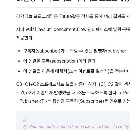
리액티브 프로그래밍은 Future같은 객체를 통해 여러 결과를 제공
자바 9에서 java.util.concurrent.Flow 인터페이스에
제공한다.
구독자
(subscriber)가 구독할 수 있는
발행자
(publisher)
이 연결은
구독
(subscription)이라 한다
이 연결을 이용해
메세지
(또는
이벤트
로 알려짐)을 전송한다
C3=C1+C2 스프레드시트 셀을 만든다 하자. (C1, C2 값이
- c1, c2에 이벤트가 발생했을 때 c3을 구독하도록 한다. > Pub
- Publisher<T>는 통신할 구독자(Subscriber)를 인수로 받
//
// Source code recreated from a .class file by