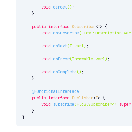
void
cancel
()
;

    }

public
interface
Subscriber
<
T
> 
{

void
onSubscribe
(Flow.Subscription var
void
onNext
(T var1)
;

void
onError
(Throwable var1)
;

void
onComplete
()
;

    }

@FunctionalInterface
public
interface
Publisher
<
T
> 
{

void
subscribe
(Flow.Subscriber<? 
super
    }
