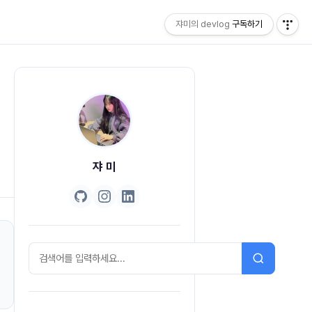
쟈미의 devlog
구독하기
쟈 미