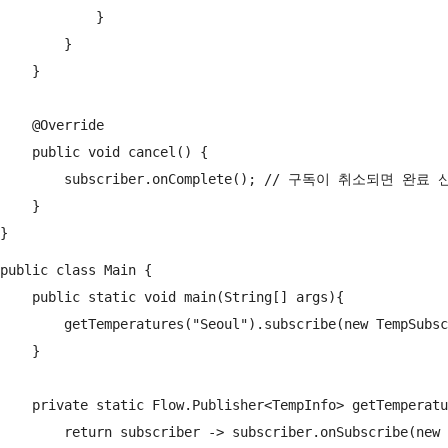
            }

        }

    }

    @Override

    public void cancel() {

        subscriber.onComplete(); // 구독이 취소되면 완료 
    }

public class Main {

    public static void main(String[] args){

        getTemperatures("Seoul").subscribe(new TempS
    }

    private static Flow.Publisher<TempInfo> getTempera
        return subscriber -> subscriber.onSubscribe(new 