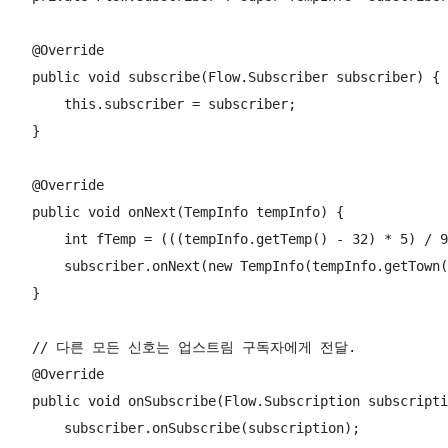
    @Override

    public void subscribe(Flow.Subscriber subscriber) {

        this.subscriber = subscriber;

    }

    @Override

    public void onNext(TempInfo tempInfo) {

        int fTemp = (((tempInfo.getTemp() - 32) * 5
        subscriber.onNext(new TempInfo(tempInfo.getTown(
    }

    // 다른 모든 신호는 업스트림 구독자에게 전달.

    @Override

    public void onSubscribe(Flow.Subscription subscripti
        subscriber.onSubscribe(subscription);
