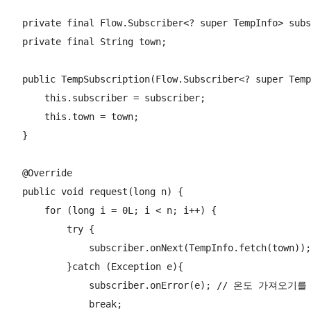
    private final Flow.Subscriber<? super TempInfo> subs
    private final String town;

    public TempSubscription(Flow.Subscriber<? super Temp
        this.subscriber = subscriber;

        this.town = town;

    }

    @Override

    public void request(long n) {

        for (long i = 0L; i < n; i++) {

            try {

                subscriber.onNext(TempInfo.fetch(tow
            }catch (Exception e){

                subscriber.onError(e); // 온도 가져오
                break;
