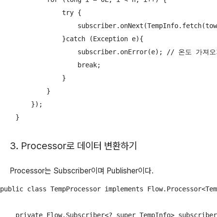
                try {

                    subscriber.onNext(TempInfo.fetch
                }catch (Exception e){

                    subscriber.onError(e); // 온도 
                    break;

                }

            }

        });

    }
3. Processor로 데이터 변환하기
Processor는 Subscriber이며 Publisher이다.
public class TempProcessor implements Flow.Processor<Tem
    private Flow.Subscriber<? super TempInfo> subscriber