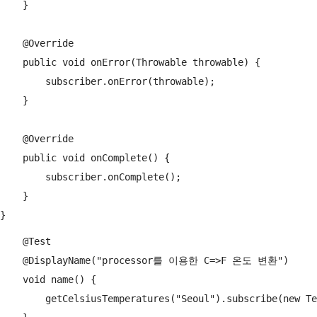
    }

    @Override

    public void onError(Throwable throwable) {

        subscriber.onError(throwable);

    }

    @Override

    public void onComplete() {

        subscriber.onComplete();

    }

    @Test

    @DisplayName("processor를 이용한 C=>F 온도 변환")

    void name() {

        getCelsiusTemperatures("Seoul").subscribe(new Te