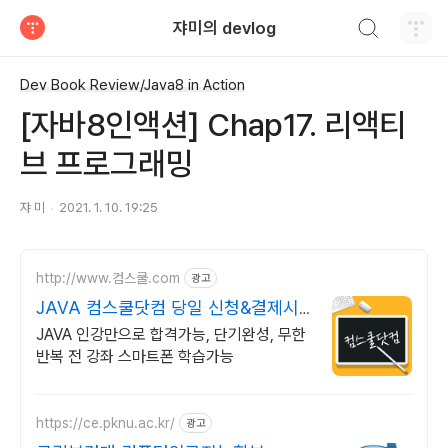
검색하기
쟈미의 devlog
티스토리
Dev Book Review/Java8 in Action
[자바8인액션] Chap17. 리액티
브 프로그래밍
쟈 미
2021. 1. 10. 19:25
http://www.컴스쿨.com
광고
JAVA 컴스쿨닷컴 당일 신청&결제시
기프티콘!
JAVA 인강만으로 합격가능, 단기완성, 무한
반복 전 강좌 스마트폰 학습가능
https://ce.pknu.ac.kr/
광고