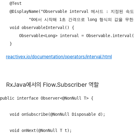
    @Test

    @DisplayName("Observable interval 메서드 : 지
            "0에서 시작해 1초 간격으로 long 형식의 값을 
    void observableInterval() {

        Observable<Long> interval = Observable.interval(
    }
reactivex.io/documentation/operators/interval.html
RxJava에서의 Flow.Subscriber 역할
public interface Observer<@NonNull T> {

    void onSubscribe(@NonNull Disposable d);

    void onNext(@NonNull T t);
