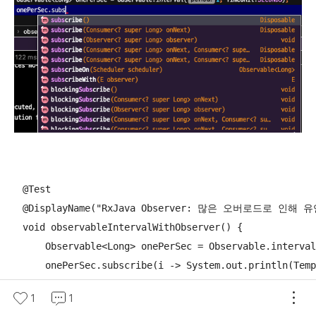
    @Test

    @DisplayName("RxJava Observer: 많은 오버로드로 인
    void observableIntervalWithObserver() {

        Observable<Long> onePerSec = Observable.interval
        onePerSec.subscribe(i -> System.out.println(Temp
    }
1
1
1초에 한번씩 TempInfo의 temp 값을 출력하리라 예상한다.