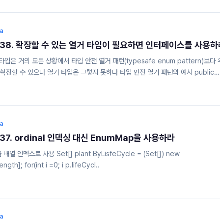
olicy.RUNTIME) @Target(ElementType.METHOD) public @interfac
-annotation) : 애너테이션 선언에 다는 애너테이션
RUNTIME) :..
va
item 38. 확장할 수 있는 열거 타입이 필요하면 인터페이스를 사용
타입은 거의 모든 상황에서 타입 안전 열거 패턴(typesafe enum pattern)보다
 확장할 수 있으나 열거 타입은 그렇지 못하다 타입 안전 열거 패턴의 예시 public
inal String type; private DSymbolType(String type){ this.type = type
urn type; } public static final DSymbolType Terminal = new
lic static final DSymbolType Process ..
va
tem 37. ordinal 인덱싱 대신 EnumMap을 사용하라
 배열 인덱스로 사용 Set[] plant ByLisfeCycle = (Set[]) new
Set[Plant.LifeCycle.values().length]; for(int i =0; i p.lifeCycl..
va