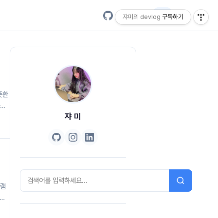
EN
쟈미의 devlog
구독하기
뜻한
파일
쟈 미
메서
가 올
 메서
그램
프로
애너