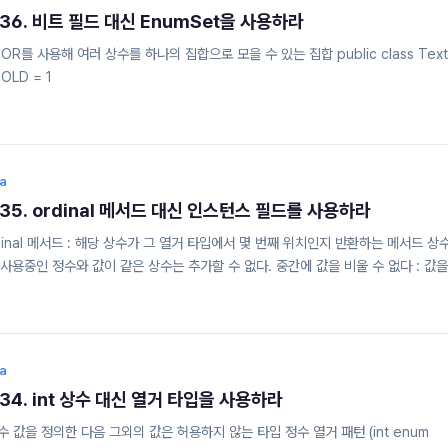
tem 36. 비트 필드 대신 EnumSet을 사용하라
 OR를 사용해 여러 상수를 하나의 집합으로 모을 수 있는 집합 public class Text
_BOLD = 1
va
tem 35. ordinal 메서드 대신 인스턴스 필드를 사용하라
ordinal 메서드 : 해당 상수가 그 열거 타입에서 몇 번째 위치인지 반환하는 메서드 상
사용중인 정수와 값이 같은 상수는 추가할 수 없다. 중간에 값을 비울 수 없다 : 값을
 2. 해결 방법 열거 타입 상수에 연결 된 값을 ordinal 메서드로 얻지 말고 인스턴스
문서 이 메서드는 EnumSet과 EnumMap과 같이 열거 타입 기반의 범용 자료 구조에 
va
tem 34. int 상수 대신 열거 타입을 사용하라
상수 값을 정의한 다음 그외의 값은 허용하지 않는 타입 정수 열거 패턴 (int enum