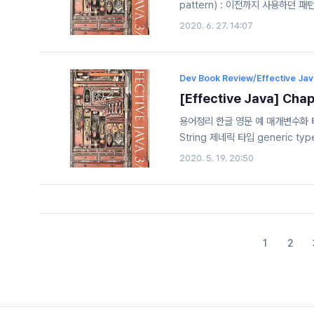
pattern) : 이전까지 사용하던 패턴 1.
APPLE_FUJI = 0; public static
2020. 6. 27. 14:07
= 2; public static final int 
static final int ORANGE_BL
Dev Book Review/Effective Ja
[Effective Java] Cha
용어정리 한글 영문 예 매개변수화 타입 p
String 제네릭 타입 generic ty
unbounded wildcard type L
2020. 5. 19. 20:50
적 타입 한정 recursive type 
템에 속하지 않는다. Set Set, Set
1
2