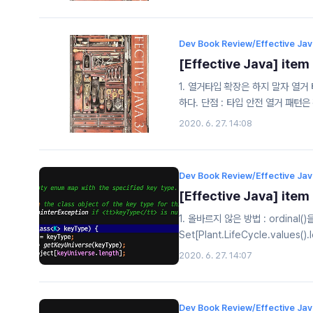
테이션 @Retention(RetentionP
Test { } 메타 애너테이션 (meta
@Retention(RetentionPolicy.
Dev Book Review/Effective Ja
[Effective Java] 
1. 열거타입 확장은 하지 말자 열거 
하다. 단점 : 타입 안전 열거 패턴은
class DSymbolType{ private f
2020. 6. 27. 14:08
public String toString(){ ret
DSymbolType("Terminal"); pub
Dev Book Review/Effective Ja
[Effective Java] i
1. 올바르지 않은 방법 : ordinal()을
2020. 6. 27. 14:07
Dev Book Review/Effective Ja