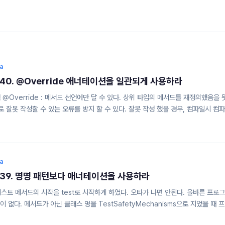
va
item 40. @Override 애너테이션을 일관되게 사용하라
장점 @Override : 메서드 선언에만 달 수 있다. 상위 타입의 메서드를 재정의했음을 
ding로 잘못 작성할 수 있는 오류를 방지 할 수 있다. 잘못 작성 했을 경우, 컴파일시 컴
. 대부분의 IDE에서 의도한 재정의를 상위 클래스의 메서드를 재정의하려는 모든 
달자 컴파일 오류의 보완재 역할이다. @Override를 다는 습관을 들이자! 시그니처
@Override를 작성하지 않아도 되는 예외 경우 구체 클래스에서 상위 클래스의 추상
) 구체 클래스인데 구현하지 않은 메..
va
item 39. 명명 패턴보다 애너테이션을 사용하라
3 : 테스트 메서드의 시작을 test로 시작하게 하였다. 오타가 나면 안된다. 올바른 프로
없다. 메서드가 아닌 클래스 명을 TestSafetyMechanisms으로 지었을 때 
방법이 없다. 예외를 던져야 성공하는 테스트 : 방법이 없다. 2. 마커(marker) 