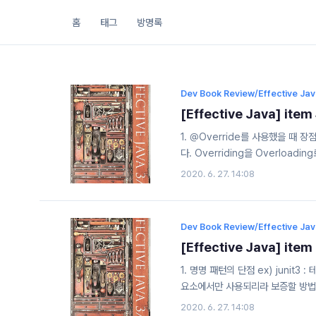
홈
태그
방명록
Dev Book Review/Effective Ja
[Effective Java] 
1. @Override를 사용했을 때 
다. Overriding을 Overloa
러가 잘못된 부분을 명확히 알려준다
2020. 6. 27. 14:08
드에 @Override 애너테이션을 
바른지 재차 확신할 수 있다. 2. 
드를 재정의할 때 (이때 밖에 없다.
Dev Book Review/Effective Ja
[Effective Java] 
1. 명명 패턴의 단점 ex) junit
요소에서만 사용되리라 보증할 방법이 
그램 요소를 매개변수로 전달할 마땅한 
2020. 6. 27. 14:08