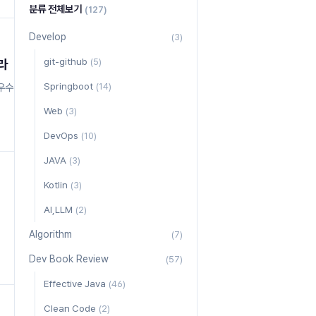
e
분류 전체보기
(127)
Develop
(3)
git-github
하라
(5)
Springboot
 우수
(14)
Web
(3)
; }
DevOps
(10)
JAVA
(3)
Kotlin
(3)
AI,LLM
(2)
Algorithm
(7)
Dev Book Review
(57)
Effective Java
(46)
Clean Code
(2)