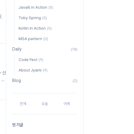
Java8 in Action
(5)
{
Toby Spring
(0)
Kotlin in Action
(0)
MSA pattern
(0)
Daily
(18)
Code Fest
(9)
About Jyami
(9)
수 선
 비
Blog
(2)
 필
쓸
전체
오늘
어제