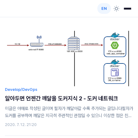
EN
Develop/DevOps
알아두면 언젠간 깨달을 도커지식 2 - 도커 네트워크
이글은 야매로 작성된 글이며 필자가 깨달아갈 수록 추가되는 글입니다필자가
도커를 공부하며 깨달은 지극히 주관적인 관점일 수 있으니 이상한 점은 친절
한 댓글 부탁드립니다!그리고 항상 도커의 길로 인도해주는 영우찡 감사여! 가
2020. 7. 12. 21:20
상 네트워크아이피의 갯수는 제한적이다 우리가 사용하는 공유기는 주로
192.168.x.x 아이피 대역으로 내 컴퓨터에 아이피를 할당해준다. 그치만 이