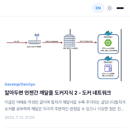
EN
Develop/DevOps
알아두면 언젠간 깨달을 도커지식 2 - 도커 네트워크
이글은 야매로 작성된 글이며 필자가 깨달아갈 수록 추가되는 글입니다필자가
도커를 공부하며 깨달은 지극히 주관적인 관점일 수 있으니 이상한 점은 친절
한 댓글 부탁드립니다!그리고 항상 도커의 길로 인도해주는 영우찡 감사여! 가
2020. 7. 12. 21:20
상 네트워크아이피의 갯수는 제한적이다 우리가 사용하는 공유기는 주로
192.168.x.x 아이피 대역으로 내 컴퓨터에 아이피를 할당해준다. 그치만 이