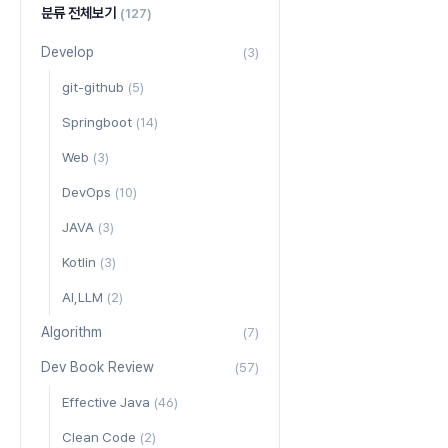
분류 전체보기
(127)
Develop
(3)
git-github
(5)
Springboot
(14)
Web
(3)
DevOps
(10)
JAVA
(3)
Kotlin
(3)
AI,LLM
(2)
Algorithm
(7)
Dev Book Review
(57)
Effective Java
(46)
Clean Code
(2)