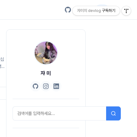
EN
쟈미의 devlog
구독하기
턴십
생생
쟈 미
활동을
을
리코스