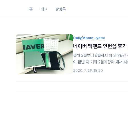
홈
태그
방명록
Daily/About Jyami
네이버 백엔드 인턴십 후기
올해 3월부터 6월까지 약 3개월간
이 끝난 지 거의 2달가량이 돼서 사
해서 기록으로 남긴다 :) 인턴십 준
2020. 7. 29. 18:20
위주로 내 개발 실력을 한 단계씩 
만나고 나도 현직자로 나아가고 싶다
부터 시작해서 대학생 프로젝트에서 