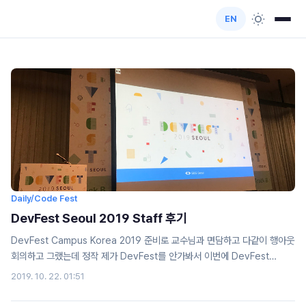
EN
Daily/Code Fest
DevFest Seoul 2019 Staff 후기
DevFest Campus Korea 2019 준비로 교수님과 면담하고 다같이 행아웃
회의하고 그랬는데 정작 제가 DevFest를 안가봐서 이번에 DevFest
Seoul 스탭으로 지원을 하게되었습니다! 사실 너무 속셈이 보이는 지원서였
2019. 10. 22. 01:51
어서ㅋㅋ 더 적합한 분들을 선별하느라 떨어질 수도 있겠다 싶었는데 합격 메
일이 와서 열심히 즐기다 왔습니다! 어쨌든, 진짜진짜! 한 줄 후기는 가길 잘했