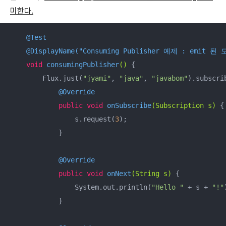
미한다.
@Test
@DisplayName("Consuming Publisher 예제 : emit 
void
consumingPublisher
()
{

        Flux.just(
"jyami"
, 
"java"
, 
"javabom"
).subscri
@Override
public
void
onSubscribe
(Subscription s)
{

                s.request(
3
);

            }

@Override
public
void
onNext
(String s)
{

                System.out.println(
"Hello "
 + s + 
"!"
            }
