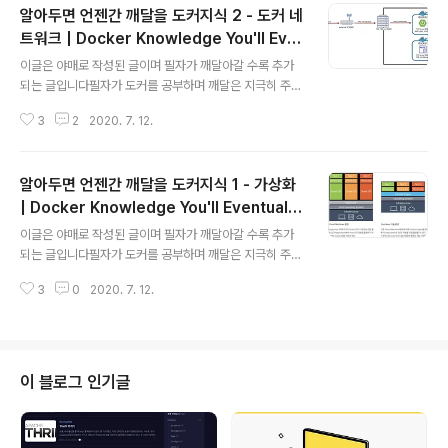
알아두면 언젠간 깨달을 도커지식 2 - 도커 네
고, 패스워드를 입력하겠음sudo mysql -u root -p 2.
외부 ip 접근에 대한 포트 방화벽 열기VPC network > fil
트워크 | Docker Knowledge You'll Eve
글 내용
ewallrules 메뉴에 들어가기traffic : ingress protoco
ntually Appreciate 2 - Docker Netwo
이글은 야매로 작성된 글이며 필자가 깨달아갈 수록 추가
ls and port : 33063306 포트가 방화벽에 연결된다.소
rk
되는 글입니다필자가 도커를 공부하며 깨달은 지극히 주관
스..
적인 관점일 수 있으니 이상한 점은 친절한 댓글 부탁드립
3
2
2020. 7. 12.
니다!그리고 항상 도커의 길로 인도해주는 영우찡 감사여!
가상 네트워크아이피의 갯수는 제한적이다 우리가 사용하
는 공유기는 주로 192.168.x.x 아이피 대역으로 내 컴퓨
알아두면 언젠간 깨달을 도커지식 1 - 가상화
터에 아이피를 할당해준다. 그치만 이 아이피는 내 공유기
밖에서는 접근 할 수 없다.그럼 이 때 외부에서 공유기 안의
| Docker Knowledge You'll Eventually
글 내용
특정 서버에 접근하기 위해서는 포트 포워딩을 사용한다.
Appreciate 1 - Virtualization
이글은 야매로 작성된 글이며 필자가 깨달아갈 수록 추가
포트포워딩이 필요한 이유는 공유기는 하나인데 비해(ip는
되는 글입니다필자가 도커를 공부하며 깨달은 지극히 주관
하나인데 비해) 내부 서버는 여러대일 수 있으니 어느 서버
적인 관점일 수 있으니 이상한 점은 친절한 댓글 부탁드립
의 포트로 연결을 해주어야 하는지 몰라서 포트 포워딩을
3
0
2020. 7. 12.
니다!그리고 항상 도커의 길로 인도해주는 영우찡 감사여!
사용하는 것이다. 외부에서 8080..
서버 가상화가상화에는 두가지 종류가 있다.하이퍼 바이저
가상화컨테이너 가상화 하이퍼바이저 가상화하이퍼바이저
기반의 가상화를 사용할 경우에는 내 서버 위에 host OS
를 설치하고, 사용할 만큼만 자원을 분할하여 가상머신을
이 블로그 인기글
생성한 후에 그 위에 Guest OS를 설치하여 그 위에서 어
플리케이션을 사용한다.하지만 하이퍼바이저 기반 가상화
의 경우엔 vm마다 자원을 따로따로 분리해서 사용을하는