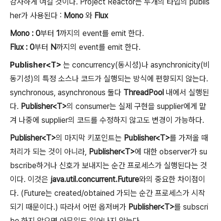
감사하게 여길 것이다. Project Reactor는 두개의 타입의 publis
her가 사용된다 :
Mono
와
Flux
Mono : 0
부터
1
까지의 event를 emit 한다.
Flux : 0
부터
N
까지의 event를 emit 한다.
Publisher<T>
는 concurrency(동시성)나 asynchronicity(비
동기성)의 특정 소스나 코드가 실행되는 방식에 편향되지 않는다.
synchronous, asynchronous 둘다
ThreadPool
내에서 실행된
다.
Publisher<T>
의 consumer는 실제 구현을 supplier에게 맡
겨 나중에 supplier의 코드를 수정하지 않고도 변경이 가능하다.
Publisher<T>
의 마지막 키포인트는
Publisher<T>
를 가져올 때
처리가 되는 것이 아니라,
Publisher<T>
에 대한 observer가 su
bscribe하거나 신호가 보내지는 순간 프로세스가 실행된다는 것
이다. 이것은
java.util.concurrent.Future
와의 중요한 차이점이
다. (Future는 created/obtained 가되는 순간 프로세스가 시작
되기 때문이다.) 따라서 어떤 옵저버가
Publisher<T>
를 subscri
be 하지 않으면 아무일도 일어나지 않는다.