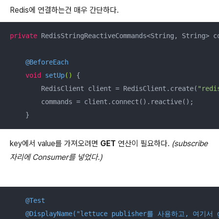
Redis에 연결하는건 매우 간단하다.
private
 RedisStringReactiveCommands<String, String> co
@BeforeEach
void
setUp
()
{

        RedisClient client = RedisClient.create(
"redi
        commands = client.connect().reactive();

    }
key에서 value를 가져오려면
GET
연산이 필요하다.
(subscribe
자리에 Consumer를 넣었다.)
@Test
@DisplayName("lettuce publisher를 사용하고, 여