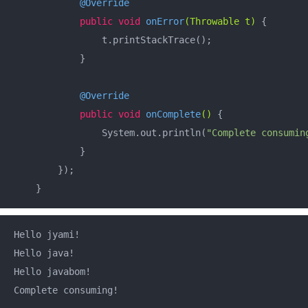
@Override
public
void
onError
(Throwable t)
{

                t.printStackTrace();

            }

@Override
public
void
onComplete
()
{

                System.out.println(
"Complete consumin
            }

        });

    }
Hello jyami!

Hello java!

Hello javabom!

Complete consuming!