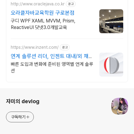
http://www.oraclejava.co.kr
광고
오라클자바교육학원 구로본점
구디 WPF XAML MVVM, Prism,
ReactiveUI 닷넷3.0개발교육
https://www.inzent.com/
광고
연계 솔루션 리더, 인젠트 대내/외 채널
맞춤형 연계
빠른 도입과 변화에 준비된 영역별 연계 솔루
션
로그 정보
쟈미의 devlog
구독하기