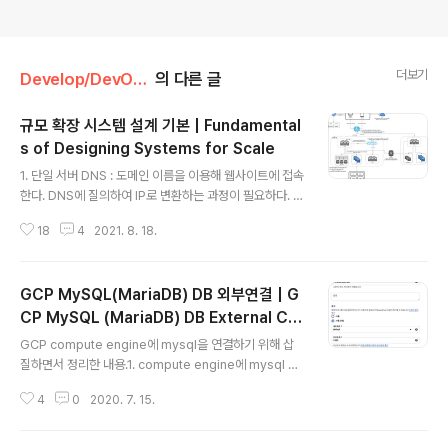
더보기
Develop/DevOps
의 다른 글
규모 확장 시스템 설계 기본 | Fundamental
s of Designing Systems for Scale
글 내용
1. 단일 서버 DNS : 도메인 이름을 이용해 웹사이트에 접속
한다. DNS에 질의하여 IP로 변환하는 과정이 필요하다. ht
tp 요청을 보내고 클라이언트는 응답을 받는다2. 데이터베
18
4
2021. 8. 18.
이스 데이터베이스 : 웹/모바일 트래픽 처리 서버 (웹 계층)
와 데이터베이스 서버 (데이터 계층) 분리를 시도한다.3.
로드밸런서 로드밸런서 : 부하 분산 집합에 속한 웹서버들
GCP MySQL(MariaDB) DB 외부연결 | G
에게 트래픽 부하를 고르게 분산한다 데이터베이스 : 다중
화로 성능과 안정성을 보장한다 (master는 쓰기, slave
CP MySQL (MariaDB) DB External Co
글 내용
는 읽기)4. 캐시 캐시 : 캐시를 이용해 서버의 요청이 보다
nnection
GCP compute engine에 mysql을 연결하기 위해 삽
빨리 처리될 수 있게 한다. SOPF가 되지 않게 분산한다5.
질하면서 정리한 내용.1. compute engine에 mysql 설
콘텐츠 전송 네트워크 (CDN) CND : 정적 콘텐츠(이미지,
치sudo apt-get updatesudo apt-get install mys
비디오, CSS, ..
4
0
2020. 7. 15.
ql-serversudo mysql_secure_installation // mys
ql 설정mysql_secure_installation에서 설정한 패스워
드로 입력해서 접속한다.접속 방법 : root 유저로 접속하