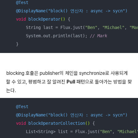
@Test
@DisplayName("block() 연산자 : async -> sycn")
void
blockOperator
()
{

        String last = Flux.just(
"Ben"
, 
"Michael"
, 
"Ma
        System.out.println(last); 
// Mark
    }
blocking 호출은 publisher의 체인을 synchronize로 사용되게
할 수 있고, 평범하고 잘 알려진
Pull
패턴으로 돌아가는 방법을 찾
는다.
@Test
@DisplayName("block() 연산자 : async -> sycn")
void
blockOperatorCollection
()
{

        List<String> list = Flux.just(
"Ben"
, 
"Michael