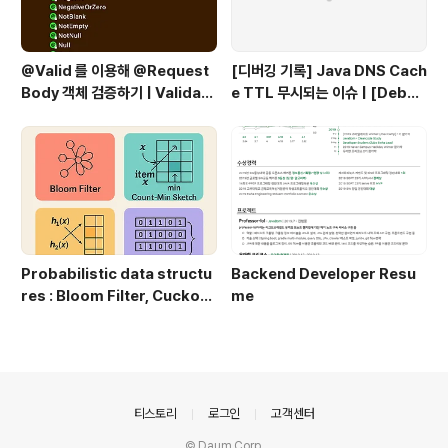
@Valid 를 이용해 @Request
[디버깅 기록] Java DNS Cach
Body 객체 검증하기 | Validati
e TTL 무시되는 이슈 | [Debug
ng @RequestBody Object
ging Log] Java DNS Cache
s Using @Valid
TTL Ignored Issue
Probabilistic data structu
Backend Developer Resu
res : Bloom Filter, Cuckoo
me
Filter, Ribbon Filter | Prob
abilistic Data Structures:
Bloom Filter, Cuckoo Filte
r, Ribbon Filter
의안내
티스토리
로그인
고객센터
© Daum Corp.