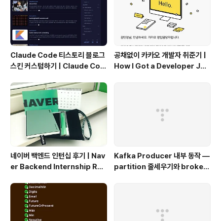
데, 중복된 자원이 있을 경우엔 사실 불필요한 용량(자원)
을 소모한다고 볼 수 있다. 컨테이너 가상화따라..
Claude Code 티스토리 블로그
공채없이 카카오 개발자 취준기 |
스킨 커스텀하기 | Claude Cod
How I Got a Developer Job
e Customizing a Tistory Bl
at Kakao Without Open Re
og Skin
cruitment
네이버 백엔드 인턴십 후기 | Nav
Kafka Producer 내부 동작 —
er Backend Internship Rev
partition 줄세우기와 broker
iew
단위 flush