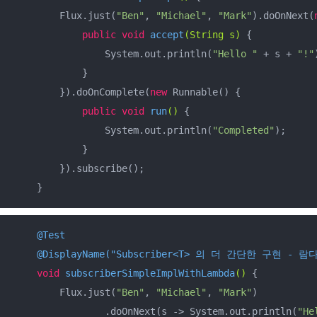
        Flux.just(
"Ben"
, 
"Michael"
, 
"Mark"
).doOnNext(
public
void
accept
(String s)
{

                System.out.println(
"Hello "
 + s + 
"!"
            }

        }).doOnComplete(
new
 Runnable() {

public
void
run
()
{

                System.out.println(
"Completed"
);

            }

        }).subscribe();

    }
@Test
@DisplayName("Subscriber<T> 의 더 간단한 구현 - 람
void
subscriberSimpleImplWithLambda
()
{

        Flux.just(
"Ben"
, 
"Michael"
, 
"Mark"
)

                .doOnNext(s -> System.out.println(
"He