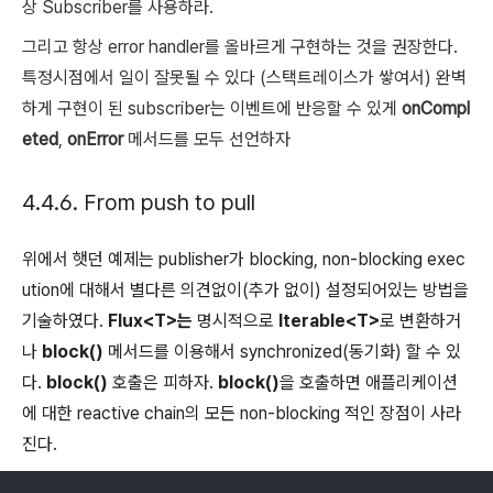
상 Subscriber를 사용하라.
그리고 항상 error handler를 올바르게 구현하는 것을 권장한다.
특정시점에서 일이 잘못될 수 있다 (스택트레이스가 쌓여서) 완벽
하게 구현이 된 subscriber는 이벤트에 반응할 수 있게
onCompl
eted
,
onError
메서드를 모두 선언하자
4.4.6. From push to pull
위에서 햇던 예제는 publisher가 blocking, non-blocking exec
ution에 대해서 별다른 의견없이(추가 없이) 설정되어있는 방법을
기술하였다.
Flux<T>는
명시적으로
Iterable<T>
로 변환하거
나
block()
메서드를 이용해서 synchronized(동기화) 할 수 있
다.
block()
호출은 피하자.
block()
을 호출하면 애플리케이션
에 대한 reactive chain의 모든 non-blocking 적인 장점이 사라
진다.