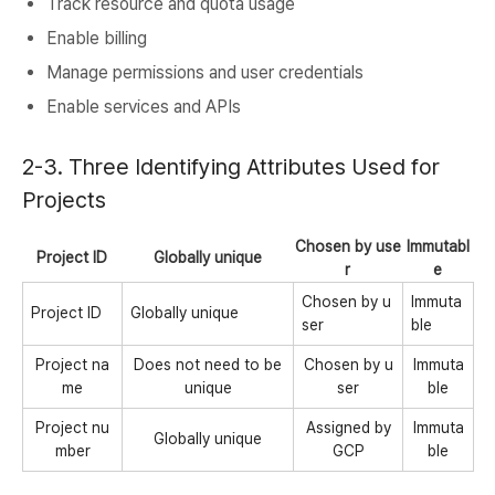
Track resource and quota usage
Enable billing
Manage permissions and user credentials
Enable services and APIs
2-3. Three Identifying Attributes Used for
Projects
Chosen by use
Immutabl
Project ID
Globally unique
r
e
Chosen by u
Immuta
Project ID
Globally unique
ser
ble
Project na
Does not need to be
Chosen by u
Immuta
me
unique
ser
ble
Project nu
Assigned by
Immuta
Globally unique
mber
GCP
ble