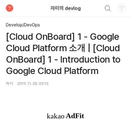
검색하기
쟈미의 devlog
티스토리
Develop/DevOps
[Cloud OnBoard] 1 - Google
Cloud Platform 소개 | [Cloud
OnBoard] 1 - Introduction to
Google Cloud Platform
쟈 미
2019. 11. 28. 00:12