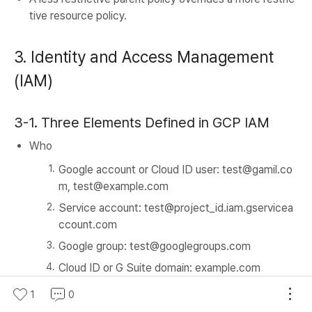
tive resource policy.
3. Identity and Access Management
(IAM)
3-1. Three Elements Defined in GCP IAM
Who
Google account or Cloud ID user: test@gamil.co
m, test@example.com
Service account: test@project_id.iam.gservicea
ccount.com
Google group: test@googlegroups.com
Cloud ID or G Suite domain: example.com
What
1
0
IAM roles are a collection of related permissions. They