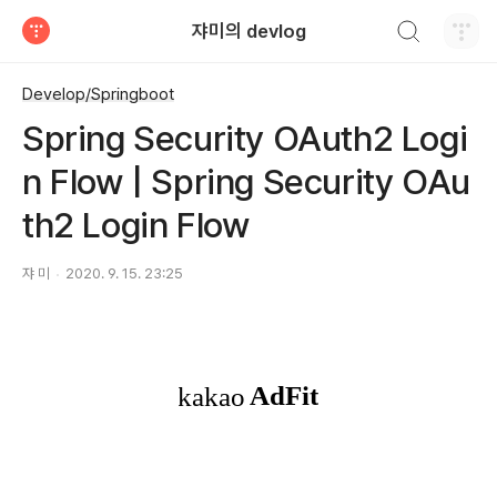
검색하기
쟈미의 devlog
티스토리
Develop/Springboot
Spring Security OAuth2 Logi
n Flow | Spring Security OAu
th2 Login Flow
쟈 미
2020. 9. 15. 23:25