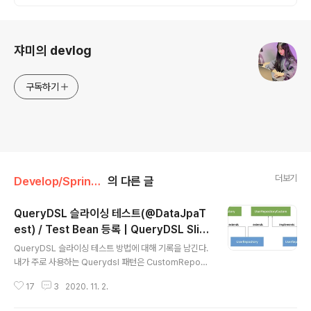
로그 정보
쟈미의 devlog
구독하기
더보기
Develop/Springboot
의 다른 글
QueryDSL 슬라이싱 테스트(@DataJpaT
est) / Test Bean 등록 | QueryDSL Slici
글 내용
ng Test (@DataJpaTest) / Registerin
QueryDSL 슬라이싱 테스트 방법에 대해 기록을 남긴다.
g Test Beans
내가 주로 사용하는 Querydsl 패턴은 CustomReposit
ory를 만드는 방식이다.docs.spring.io/spring-data/j
17
3
2020. 11. 2.
pa/docs/2.1.3.RELEASE/reference/html/#reposit
ories.custom-implementations Spring Data JPA