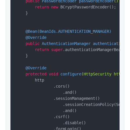
public
 PasswordEncoder 
passwordEncoder
()
{

return
new
 BCryptPasswordEncoder();

    }

@Bean(BeanIds.AUTHENTICATION_MANAGER)
@Override
public
 AuthenticationManager 
authenticationMa
return
super
.authenticationManagerBean();

    }

@Override
protected
void
configure
(HttpSecurity http)
t
        http

                .cors()

                    .and()

                .sessionManagement()

                    .sessionCreationPolicy(Sessio
                    .and()

                .csrf()

                    .disable()

                .formLogin()
