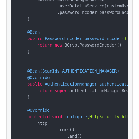
                .userDetailsService(customUserDet
                .passwordEncoder(passwordEncoder(
    }

@Bean
public
 PasswordEncoder 
passwordEncoder
()
{

return
new
 BCryptPasswordEncoder();

    }

@Bean(BeanIds.AUTHENTICATION_MANAGER)
@Override
public
 AuthenticationManager 
authenticationMa
return
super
.authenticationManagerBean();

    }

@Override
protected
void
configure
(HttpSecurity http)
t
        http

                .cors()

                    .and()
