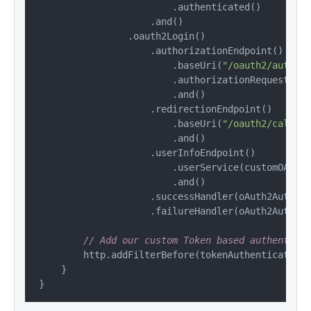
                        .authenticated()

                    .and()

                .oauth2Login()

                    .authorizationEndpoint()

                        .baseUri(
"/oauth2/authori
                        .authorizationRequestRepo
                        .and()

                    .redirectionEndpoint()

                        .baseUri(
"/oauth2/callbac
                        .and()

                    .userInfoEndpoint()

                        .userService(customOAuth2
                        .and()

                    .successHandler(oAuth2Authent
                    .failureHandler(oAuth2Authent
// Add our custom Token based authenticat
        http.addFilterBefore(tokenAuthenticationF
    }

}