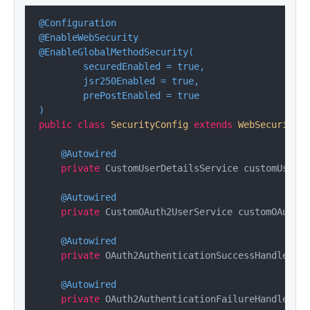
@Configuration
@EnableWebSecurity
@EnableGlobalMethodSecurity(

        securedEnabled = true,

        jsr250Enabled = true,

        prePostEnabled = true

)
public
class
SecurityConfig
extends
WebSecurityCo
@Autowired
private
 CustomUserDetailsService customUserDe
@Autowired
private
 CustomOAuth2UserService customOAuth2U
@Autowired
private
 OAuth2AuthenticationSuccessHandler oA
@Autowired
private
 OAuth2AuthenticationFailureHandler oA