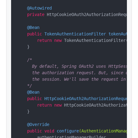
@Autowired
private
 HttpCookieOAuth2AuthorizationRequestR
@Bean
public
 TokenAuthenticationFilter 
tokenAuthent
return
new
 TokenAuthenticationFilter();

    }

/*

      By default, Spring OAuth2 uses HttpSessionO
      the authorization request. But, since our s
      the session. We'll save the request in a Ba
    */
@Bean
public
 HttpCookieOAuth2AuthorizationRequestRe
return
new
 HttpCookieOAuth2AuthorizationR
    }

@Override
public
void
configure
(AuthenticationManagerBu
        authenticationManagerBuilder
