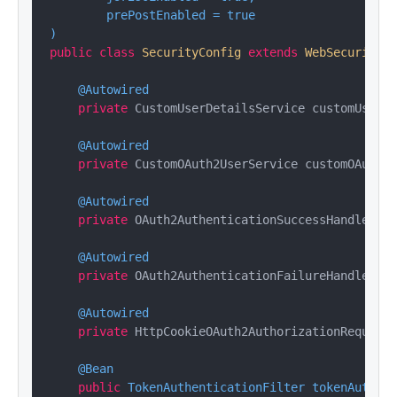
        prePostEnabled = true

)
public
class
SecurityConfig
extends
WebSecurityCo
@Autowired
private
 CustomUserDetailsService customUserDe
@Autowired
private
 CustomOAuth2UserService customOAuth2U
@Autowired
private
 OAuth2AuthenticationSuccessHandler oA
@Autowired
private
 OAuth2AuthenticationFailureHandler oA
@Autowired
private
 HttpCookieOAuth2AuthorizationRequestR
@Bean
public
 TokenAuthenticationFilter 
tokenAuthent