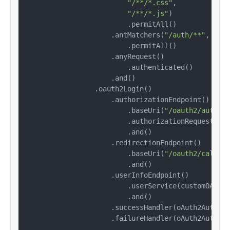
"/**/*.css"
,

"/**/*.js"
)

                        .permitAll()

                    .antMatchers(
"/auth/**"
, 
"/oa
                        .permitAll()

                    .anyRequest()

                        .authenticated()

                    .and()

                .oauth2Login()

                    .authorizationEndpoint()

                        .baseUri(
"/oauth2/authori
                        .authorizationRequestRepo
                        .and()

                    .redirectionEndpoint()

                        .baseUri(
"/oauth2/callbac
                        .and()

                    .userInfoEndpoint()

                        .userService(customOAuth2
                        .and()

                    .successHandler(oAuth2Authent
                    .failureHandler(oAuth2Authent