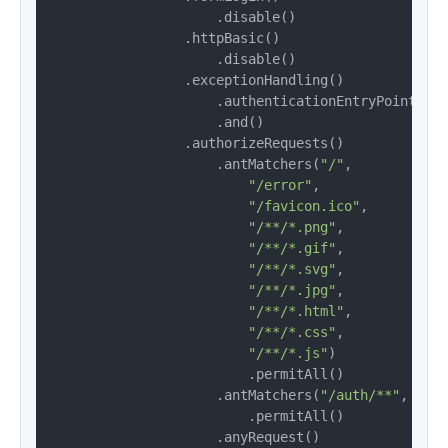
                    .disable()

                .httpBasic()

                    .disable()

                .exceptionHandling()

                    .authenticationEntryPoint(
new
                    .and()

                .authorizeRequests()

                    .antMatchers(
"/"
,

"/error"
,

"/favicon.ico"
,

"/**/*.png"
,

"/**/*.gif"
,

"/**/*.svg"
,

"/**/*.jpg"
,

"/**/*.html"
,

"/**/*.css"
,

"/**/*.js"
)

                        .permitAll()

                    .antMatchers(
"/auth/**"
, 
"/oa
                        .permitAll()

                    .anyRequest()
