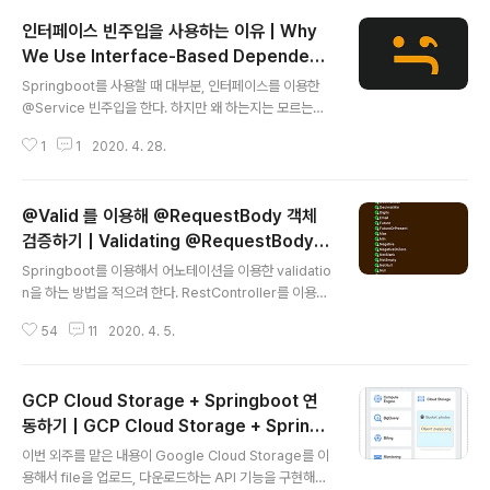
- Reference DocumentationExample 100. Using
인터페이스 빈주입을 사용하는 이유 | Why
@Transactional at query methods @Transactio
nal(readOnly = true) public interface UserRepos
We Use Interface-Based Dependenc
글 내용
itory extends JpaRepository { List findByLastna
y Injection
Springboot를 사용할 때 대부분, 인터페이스를 이용한
me(String lastn..
@Service 빈주입을 한다. 하지만 왜 하는지는 모르는채
사용만 했었는데, 백기선님의 유튜브 영상을 보고 깨닫게
1
1
2020. 4. 28.
되었다.영상 : https://www.youtube.com/watch?v=
C6nsjqrCJq4&feature=youtu.be서비스 코드public
interface MyService { void doSomething();}@Se
@Valid 를 이용해 @RequestBody 객체
rvicepublic class MyServiceImpl implements M
yService { @Override public void doSomething
검증하기 | Validating @RequestBody O
글 내용
() { System.out.println("hello Im Impl Service"); }}
bjects Using @Valid
Springboot를 이용해서 어노테이션을 이용한 validatio
이렇게 서비스가 있는경우..
n을 하는 방법을 적으려 한다. RestController를 이용하
여 @RequestBody 객체를 사용자로부터 가져올 때, 들
54
11
2020. 4. 5.
어오는 값들을 검증할 수 있는 방법을 소개한다.Jakarata
Bean Validation API Packages에 있는 javax.valida
tion.constraints package에 있는 기본적인 검증 어노
GCP Cloud Storage + Springboot 연
테이션을 이용한다.@Valid를 이용하면, service 단이 아
닌 객체 안에서, 들어오는 값에 대해 검증을 할 수 있다.jav
동하기 | GCP Cloud Storage + Spring
글 내용
ax.validation.constraints 패키지를 보면 많은 어노테
Boot Integration
이번 외주를 맡은 내용이 Google Cloud Storage를 이
이션들이 존재한다. @Valid를 이용한 객체 검증 시 기본적
용해서 file을 업로드, 다운로드하는 API 기능을 구현해서
으로 이 어노테이션을 이용한다. 사실 이름만 봐..