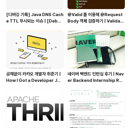
[디버깅 기록] Java DNS Cach
@Valid 를 이용해 @Request
e TTL 무시되는 이슈 | [Debug
Body 객체 검증하기 | Validati
ging Log] Java DNS Cache
ng @RequestBody Object
TTL Ignored Issue
s Using @Valid
공채없이 카카오 개발자 취준기 |
네이버 백엔드 인턴십 후기 | Nav
How I Got a Developer Job
er Backend Internship Rev
at Kakao Without Open Re
iew
cruitment