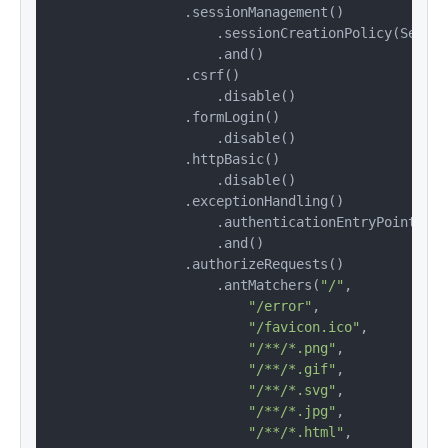
                .sessionManagement()

                    .sessionCreationPolicy(Sessio
                    .and()

                .csrf()

                    .disable()

                .formLogin()

                    .disable()

                .httpBasic()

                    .disable()

                .exceptionHandling()

                    .authenticationEntryPoint(
new
                    .and()

                .authorizeRequests()

                    .antMatchers(
"/"
,

"/error"
,

"/favicon.ico"
,

"/**/*.png"
,

"/**/*.gif"
,

"/**/*.svg"
,

"/**/*.jpg"
,

"/**/*.html"
,
