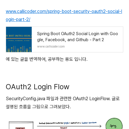
www.callicoder.com/spring-boot-security-oauth2-social-l
ogin-part-2/
Spring Boot OAuth2 Social Login with Goo
gle, Facebook, and Github - Part 2
www.callicoder.com
에 있는 글을 번역하여, 공부하는 용도 입니다.
OAuth2 Login Flow
SecurityConfig.java 파일과 관련한 OAuth2 LoginFlow. 글로
설명된 흐름을 그림으로 그려보았다.