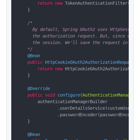
return
new
 TokenAuthenticationFilter();

    }

/*

      By default, Spring OAuth2 uses HttpSessionO
      the authorization request. But, since our s
      the session. We'll save the request in a Ba
    */
@Bean
public
 HttpCookieOAuth2AuthorizationRequestRe
return
new
 HttpCookieOAuth2AuthorizationR
    }

@Override
public
void
configure
(AuthenticationManagerBu
        authenticationManagerBuilder

                .userDetailsService(customUserDet
                .passwordEncoder(passwordEncoder(
    }

@Bean