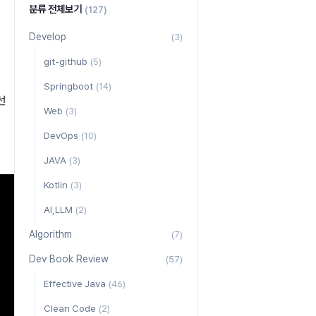
분류 전체보기
(127)
Develop
(3)
git-github
(5)
Springboot
(14)
선
Web
(3)
DevOps
(10)
JAVA
(3)
Kotlin
(3)
AI,LLM
(2)
Algorithm
(7)
Dev Book Review
(57)
Effective Java
(46)
Clean Code
(2)