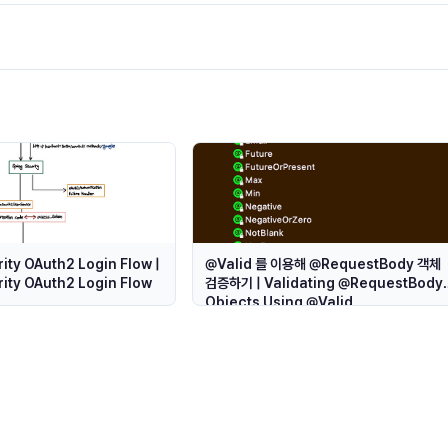
ity OAuth2 Login Flow |
@Valid 를 이용해 @RequestBody 객체
ity OAuth2 Login Flow
검증하기 | Validating @RequestBody
Objects Using @Valid