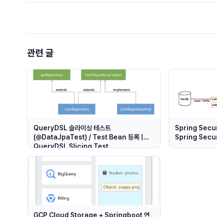
관련 글
QueryDSL 슬라이싱 테스트
Spring Secur
(@DataJpaTest) / Test Bean 등록 |
Spring Secur
QueryDSL Slicing Test
(@DataJpaTest) / Registering Test
Beans
GCP Cloud Storage + Springboot 연