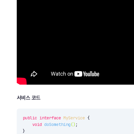
서비스 코드
public
interface
MyService
{

void
doSomething
()
;

}