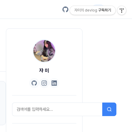
EN
쟈미의 devlog
구독하기
쟈 미