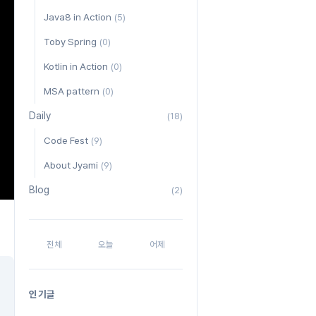
Java8 in Action
(5)
Toby Spring
(0)
Kotlin in Action
(0)
MSA pattern
(0)
Daily
(18)
Code Fest
(9)
About Jyami
(9)
Blog
(2)
전체
오늘
어제