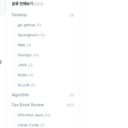
분류 전체보기
(127)
Develop
(3)
git-github
(5)
Springboot
(14)
Web
(3)
DevOps
(10)
다
JAVA
(3)
Kotlin
(3)
AI,LLM
(2)
Algorithm
(7)
Dev Book Review
(57)
Effective Java
(46)
Clean Code
(2)