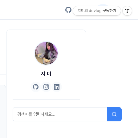
EN
쟈미의 devlog
구독하기
쟈 미