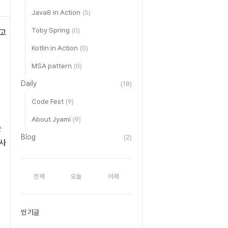
Java8 in Action
(5)
Toby Spring
(0)
리고
Kotlin in Action
(0)
MSA pattern
(0)
Daily
(18)
Code Fest
(9)
About Jyami
(9)
는
Blog
(2)
 사
전체
오늘
어제